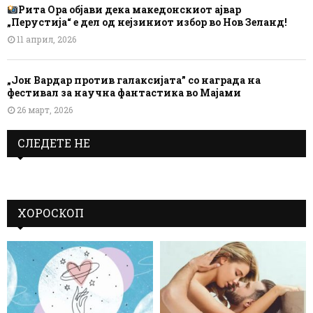
Рита Ора објави дека македонскиот ајвар
„Перустија“ е дел од нејзиниот избор во Нов Зеланд!
11 април, 2026
„Јон Вардар против галаксијата” со награда на
фестивал за научна фантастика во Мајами
26 март, 2026
СЛЕДЕТЕ НЕ
ХОРОСКОП