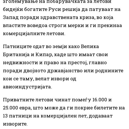
зголемување на побарувачката за летови
бидејќи богатите Руси решија да патуваат на
Запад поради здравствената криза, во која
властите воведоа строги мерки и ги прекинаа
комерцијалните летови.
Патниците одат во земји како Велика
Британија и Кипар, каде што имаат свои
недвижности и право на престој, главно
поради двојното државјанство или роднините
кои се таму, велат извори од
авиоиндустријата.
Приватните летови чинат помеѓу 16.000 и
25.000 евра, што може да ги покрие билетите на
13 патници на комерцијален лет, додаваат
изворите.