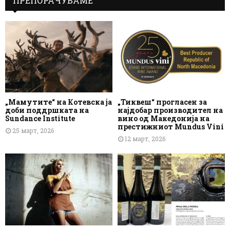
ПРЕПОРАЧУВАМЕ
„Мамутите“ на Котевска ја
„Тиквеш“ прогласен за
доби поддршката на
најдобар производител на
Sundance Institute
вино од Македонија на
престижниот Mundus Vini
25 март, 2026
12 март, 2026