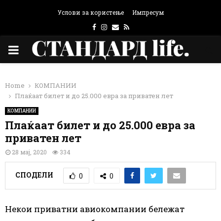
Услови за користење
Импресум
Facebook
Instagram
Email
Rss
PRIMARY
MENU
Home
КОМПАНИИ
Плаќаат билет и до 25.000 евра за приватен лет
КОМПАНИИ
Плаќаат билет и до 25.000 евра за
приватен лет
28 мај, 2020
334
СПОДЕЛИ
0
0
Некои приватни авиокомпании бележат