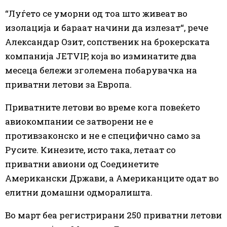
“Луѓето се уморни од тоа што живеат во
изолација и бараат начини да излезат“, рече
Александар Озит, сопственик на брокерската
компанија JETVIP, која во изминатите два
месеца бележи зголемена побарувачка на
приватни летови за Европа.
Приватните летови во време кога повеќето
авиокомпании се затворени не е
противзаконско и не е специфично само за
Русите. Кинезите, исто така, летаат со
приватни авиони од Соединетите
Американски Држави, а Американците одат во
елитни домашни одморалишта.
Во март беа регистрирани 250 приватни летови