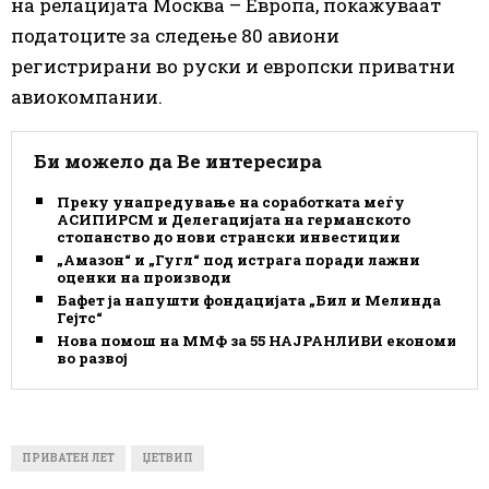
на релацијата Москва – Европа, покажуваат
податоците за следење 80 авиони
регистрирани во руски и европски приватни
авиокомпании.
Би можело да Ве интересира
Преку унапредување на соработката меѓу
АСИПИРСМ и Делегацијата на германското
стопанство до нови странски инвестиции
„Амазон“ и „Гугл“ под истрага поради лажни
оценки на производи
Бафет ја напушти фондацијата „Бил и Мелинда
Гејтс“
Нова помош на ММФ за 55 НАЈРАНЛИВИ економии
во развој
ПРИВАТЕН ЛЕТ
ЏЕТВИП