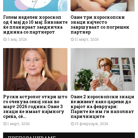
Голем неделен хороскоп
Овие три хороскопски
од 4 мај до 10 мај: Биковите
знаци најчесто
ќе планираат заедничка
завршуваат со погрешен
иднина со партнерот
партнер
3 мај, 2026
11 март, 2026
Руски астролог откри што
Овие 2 хороскопски знаци
го очекува секој знак во
ќе живеат како цареви до
март 2026 година: Овие 3
крајот на февруари:
знаци ќе имаат најмногу
Парите ќе им ги наполнат
среќа, сè...
паричниците
1 март, 2026
15 февруари, 2026