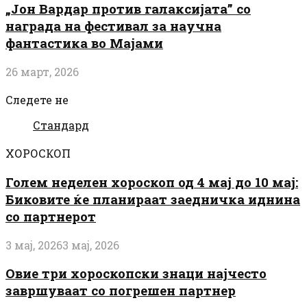
„Јон Вардар против галаксијата” со
награда на фестивал за научна
фантастика во Мајами
26 март, 2026
Следете не
Стандард
ХОРОСКОП
Голем неделен хороскоп од 4 мај до 10 мај:
Биковите ќе планираат заедничка иднина
со партнерот
3 мај, 2026
3 мај, 2026
Овие три хороскопски знаци најчесто
завршуваат со погрешен партнер