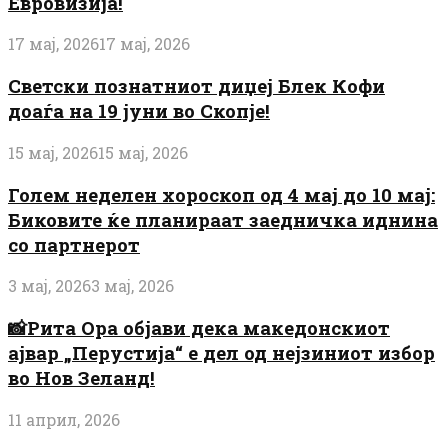
Евровизија!
17 мај, 2026
17 мај, 2026
Светски познатниот диџеј Блек Кофи
доаѓа на 19 јуни во Скопје!
15 мај, 2026
15 мај, 2026
Голем неделен хороскоп од 4 мај до 10 мај:
Биковите ќе планираат заедничка иднина
со партнерот
3 мај, 2026
3 мај, 2026
📸Рита Ора објави дека македонскиот
ајвар „Перустија“ е дел од нејзиниот избор
во Нов Зеланд!
11 април, 2026