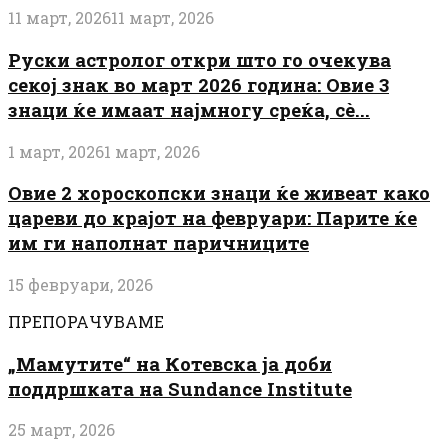
11 март, 2026
11 март, 2026
Руски астролог откри што го очекува
секој знак во март 2026 година: Овие 3
знаци ќе имаат најмногу среќа, сè...
1 март, 2026
1 март, 2026
Овие 2 хороскопски знаци ќе живеат како
цареви до крајот на февруари: Парите ќе
им ги наполнат паричниците
15 февруари, 2026
ПРЕПОРАЧУВАМЕ
„Мамутите“ на Котевска ја доби
поддршката на Sundance Institute
25 март, 2026