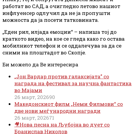
работат во САД, а очигледно летово нашиот
инфлуенсер одлучил да не ја пропушти
можноста да ја посети татковината.
„Еден рил, илјада емоции“ – напиша тој до
краткото видео, на кое се гледа како го остава
мобилниот телефон и се оддалечува за да се
сними на плоштадот во Скопје.
Би можело да Ве интересира
„Јон Вардар против галаксијата” со
награда на фестивал за научна фантастика
во Мајами
26 март, 2026
90
Македонскиот филм „Неми Филмови“ со
две нови меѓународни награди
26 март, 2026
71
🎥Нова песна на Љубојна во дует со
Бранислав Николов