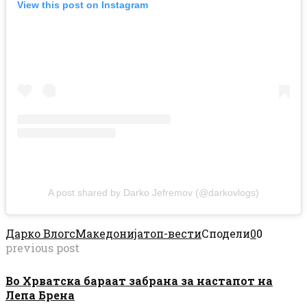
View this post on Instagram
A post shared by Darko Jefremov (@darkovlogs)
Дарко Влогс
Македонија
топ-вести
Сподели
0
0
previous post
Во Хрватска бараат забрана за настапот на
Лепа Брена