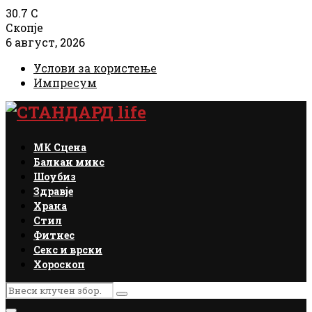
30.7
C
Скопје
6 август, 2026
Услови за користење
Импресум
Facebook
Instagram
Email
Rss
МК Сцена
Балкан микс
Шоубиз
Здравје
Храна
Стил
Фитнес
Секс и врски
Хороскоп
Search
Search
for: