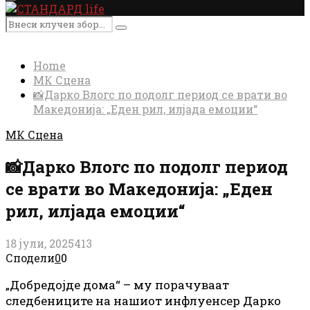
Primary
Menu
Search
Search
for:
Home
МК Сцена
📸Дарко Влогс по подолг период се врати во
Македонија: „Еден рил, илјада емоции“
МК Сцена
📸Дарко Влогс по подолг период
се врати во Македонија: „Еден
рил, илјада емоции“
18 јули, 2025
413
Сподели
0
0
„Добредојде дома“ – му порачуваат
следбениците на нашиот инфлуенсер Дарко