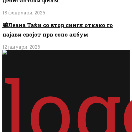
дебитантски филм
18 февруари, 2026
📽️Леана Таќи со втор сингл откако го
најави својот прв соло албум
12 јануари, 2026