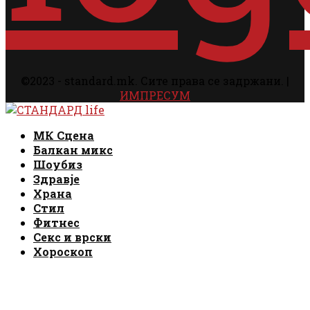
©2023 - standard.mk. Сите права се задржани. |
ИМПРЕСУМ
Facebook
Instagram
Email
Rss
Facebook
Instagram
Email
Rss
МК Сцена
Балкан микс
Шоубиз
Здравје
Храна
Стил
Фитнес
Секс и врски
Хороскоп