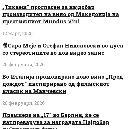
„Тиквеш“ прогласен за најдобар
производител на вино од Македонија на
престижниот Mundus Vini
12 март, 2026
🎥Сара Мејс и Стефан Николовски во дуел
со стереотипите во нов видео запис
25 февруари, 2026
Во Италија промовирано ново вино „Пред
дождот“ инспирирано од филмскиот
класик на Манчевски
20 февруари, 2026
Премиера на „17“ во Берлин, ќе се
натпреварува за наградата Најдобар