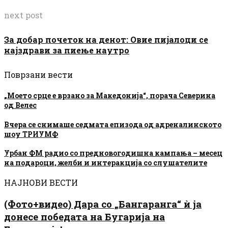
next post
За добар почеток на денот: Овие пијалоци се
најздрави за пиење наутро
Поврзани вести
„Моето срце е врзано за Македонија“, порача Северина
од Велес
Вчера се снимаше седмата епизода од адреналинското
шоу ТРИУМФ
Урбан ФМ радио со предновогодишна кампања – месец
на подароци, желби и интеракција со слушателите
НАЈНОВИ ВЕСТИ
(Фото+видео) Дара со „Бангаранга“ ѝ ја
донесе победата на Бугарија на