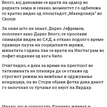
Влогс, кој деновиве се врати на одмор во
родната земја и секако, моментот го одбележа
со кратко видео од плоштадот „Македонија“ во
Скопје.
За оние што не знаат, Дарко Јефремов,
попознат како Дарко Влогс, се прослави
снимајќи видеа во САД, а откако подолго време
правеше пауза на социјалните мрежи,
минатата година пак се врати на Инстаграм во
пофит издание од кога било.
Очигледно, е дека за време на престојот во
татковината не планира да се откаже од
строгиот режим на вежбање и одржување
кондиција, па во Стори објави фотка дека денот
го започнал со трчање по кејот на Вардар.
Инаку, тој и сопругата Даниела живеат и