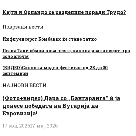
Кејти и Орландо се разделиле поради Трудо?
Поврзани вести
Инфлуенсерот Бомбакис ќе стане татко
Леана Таќи објави нова песна, како најава за својот прв
соло албум
(ВИДЕО)Скопски моден фестивал од 28 до 30
септември
НАЈНОВИ ВЕСТИ
(Фото+видео) Дара со „Бангаранга“ ѝ ја
донесе победата на Бугарија на
Евровизија!
17 мај, 2026
17 мај, 2026