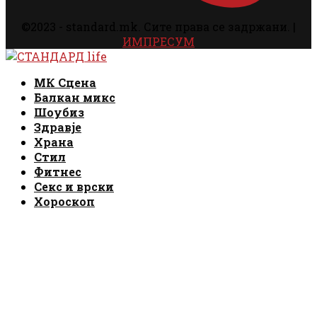
©2023 - standard.mk. Сите права се задржани. |
ИМПРЕСУМ
Facebook
Instagram
Email
Rss
Facebook
Instagram
Email
Rss
МК Сцена
Балкан микс
Шоубиз
Здравје
Храна
Стил
Фитнес
Секс и врски
Хороскоп