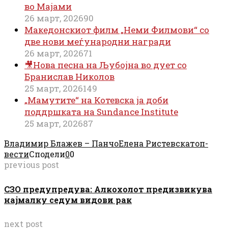
во Мајами
26 март, 2026
90
Македонскиот филм „Неми Филмови“ со
две нови меѓународни награди
26 март, 2026
71
🎥Нова песна на Љубојна во дует со
Бранислав Николов
25 март, 2026
149
„Мамутите“ на Котевска ја доби
поддршката на Sundance Institute
25 март, 2026
87
Владимир Блажев – Панчо
Елена Ристевска
топ-
вести
Сподели
0
0
previous post
СЗО предупредува: Алкохолот предизвикува
најмалку седум видови рак
next post