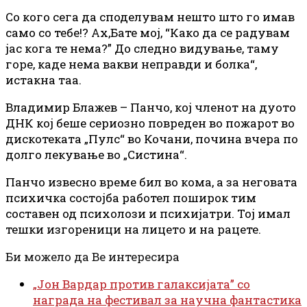
Со кого сега да споделувам нешто што го имав
само со тебе!? Ах,Бате мој, “Како да се радувам
јас кога те нема?” До следно видување, таму
горе, каде нема вакви неправди и болка“,
истакна таа.
Владимир Блажев – Панчо, кој членот на дуото
ДНК кој беше сериозно повреден во пожарот во
дискотеката „Пулс“ во Кочани, почина вчера по
долго лекување во „Систина“.
Панчо извесно време бил во кома, а за неговата
психичка состојба работел поширок тим
составен од психолози и психијатри. Тој имал
тешки изгореници на лицето и на рацете.
Би можело да Ве интересира
„Јон Вардар против галаксијата” со
награда на фестивал за научна фантастика