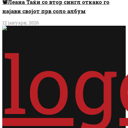
📽️Леана Таќи со втор сингл откако го
најави својот прв соло албум
12 јануари, 2026