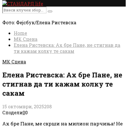
Primary
Menu
Search
Search
for:
Фото: Фејсбук/Елена Ристевска
Home
МК Сцена
Елена Ристевска: Ах бре Пане, не стигнав да
ти кажам колку те сакам
МК Сцена
Елена Ристевска: Ах бре Пане, не
стигнав да ти кажам колку те
сакам
15 октомври, 2025
208
Сподели
0
0
Ах бре Пане, ме скрши на милион парчиња! Не