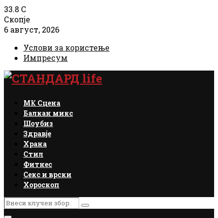
33.8
C
Скопје
6 август, 2026
Услови за користење
Импресум
Facebook
Instagram
Email
Rss
МК Сцена
Балкан микс
Шоубиз
Здравје
Храна
Стил
Фитнес
Секс и врски
Хороскоп
Search
Search
for: