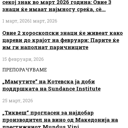
секој знак во март 2026 година: Овие 3
знаци ќе имаат најмногу среќа, сè...
1 март, 2026
1 март, 2026
Овие 2 хороскопски знаци ќе живеат како
цареви до крајот на февруари: Парите ќе
им ги наполнат паричниците
15 февруари, 2026
ПРЕПОРАЧУВАМЕ
„Мамутите“ на Котевска ја доби
поддршката на Sundance Institute
25 март, 2026
„Тиквеш“ прогласен за најдобар
производител на вино од Македонија на
престижниот Mundus Vini