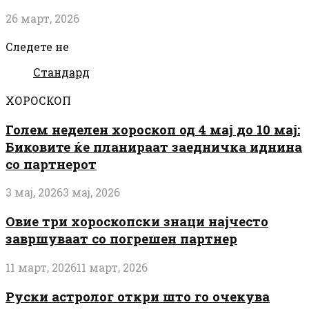
26 март, 2026
Следете не
Стандард
ХОРОСКОП
Голем неделен хороскоп од 4 мај до 10 мај:
Биковите ќе планираат заедничка иднина
со партнерот
3 мај, 2026
3 мај, 2026
Овие три хороскопски знаци најчесто
завршуваат со погрешен партнер
11 март, 2026
11 март, 2026
Руски астролог откри што го очекува