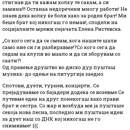
стигнав да ти кажам колку те сакам, а си
замина!!! Останаа недоречени многу работи! Не
знаев дека волку ќе боли како за роден брат! Ми
беше брат кој никогаш го немав!, сподели на
социјалните мрежи пејачата Елена Ристевска.
„Со кого сега да се смеам, кога нашите шали
само ние си ги разбиравме!?Со кого сега да
седам на клупи во маало и да си зборувам со
саати?!
Од правење друштво во диско дур пушташ
музика- до одење на литургија заедно.
Спотови, дуети, турнеи, концерти…Се
прејадувавме со бајадери додека се возевме.Се
лутевме еден на друг понекогаш како прави
брат и сестра. Со жар и возбуда ми ја пушташе
секоја нова песна, последно ми пушташе идеи
за дует наш со ДНК кој никогаш не го
снимивме! :(((