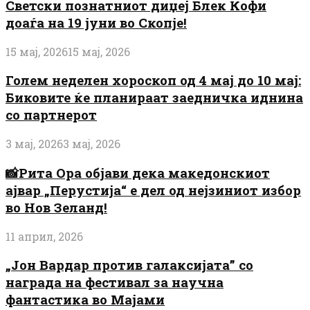
Светски познатниот диџеј Блек Кофи
доаѓа на 19 јуни во Скопје!
15 мај, 2026
15 мај, 2026
Голем неделен хороскоп од 4 мај до 10 мај:
Биковите ќе планираат заедничка иднина
со партнерот
3 мај, 2026
3 мај, 2026
📸Рита Ора објави дека македонскиот
ајвар „Перустија“ е дел од нејзиниот избор
во Нов Зеланд!
11 април, 2026
„Јон Вардар против галаксијата” со
награда на фестивал за научна
фантастика во Мајами