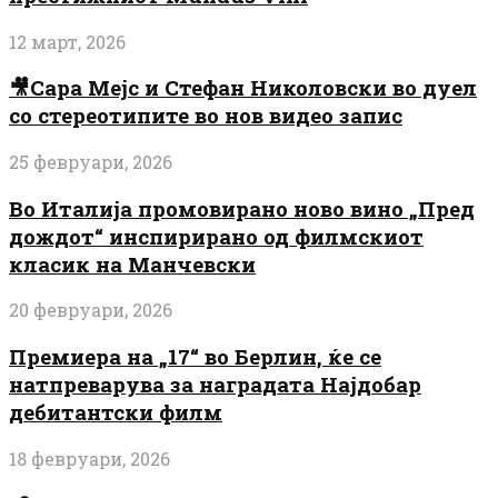
12 март, 2026
🎥Сара Мејс и Стефан Николовски во дуел
со стереотипите во нов видео запис
25 февруари, 2026
Во Италија промовирано ново вино „Пред
дождот“ инспирирано од филмскиот
класик на Манчевски
20 февруари, 2026
Премиера на „17“ во Берлин, ќе се
натпреварува за наградата Најдобар
дебитантски филм
18 февруари, 2026