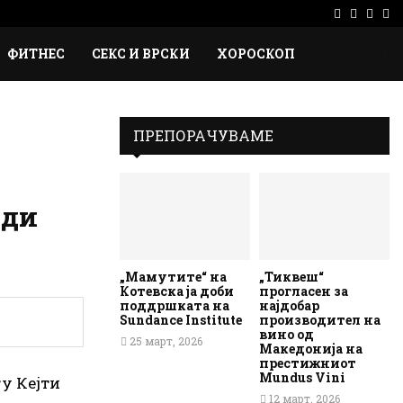
Facebook
Instag
Ema
Rs
ФИТНЕС
СЕКС И ВРСКИ
ХОРОСКОП
ПРЕПОРАЧУВАМЕ
ади
„Мамутите“ на
„Тиквеш“
Котевска ја доби
прогласен за
поддршката на
најдобар
Sundance Institute
производител на
вино од
25 март, 2026
Македонија на
престижниот
Mundus Vini
у Кејти
12 март, 2026