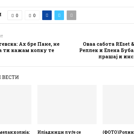
И
0
0
ST
евска: Ах бре Пане, не
Оваа сабота REset &
а ти кажам колку те
Реплек и Елена Буба
прашај и инс
 ВЕСТИ
меланхолија:
Илјадници луѓе се
(ФОТО)Ролин