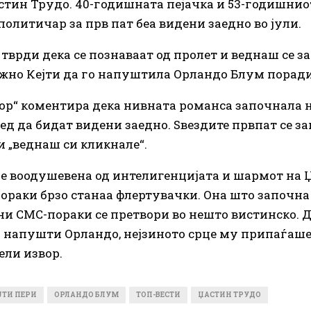
стин Трудо. 40-годишната пејачка и 53-годишнио
политичар за прв пат беа видени заедно во јули.
е тврди дека се познаваат од пролет и веднаш се за
жно Кејти да го напуштила Орландо Блум поради
oop“ коментира дека нивната романса започнала 
ед да бидат видени заедно. Ѕвездите првпат се з
и „веднаш си кликнале“.
ше воодушевена од интелигенцијата и шармот на 
ораки брзо станаа флертувачки. Она што започна
и СМС-пораки се претвори во нешто вистинско. 
о напушти Орландо, нејзиното срце му припаѓаше
ели извор.
ЈТИ ПЕРИ
ОРЛАНДО БЛУМ
ТОП-ВЕСТИ
ЏАСТИН ТРУДО