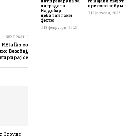
натпреварува за
го најави својот
наградата
прв соло албум
Најдобар
12 јануари, 2026
дебитантски
филм
18 февруари, 2026
NEXT POST
 REtalks со
ло: Вежбај,
пирирај се
г Стоунс