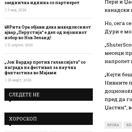
Пери и Џа
заедничка иднина со партнерот
канадски 
3 мај, 2026
Но, сега с
Рита Ора објави дека македонскиот
Дури е мо
ајвар „Перустија“ е дел од нејзиниот
избор во Нов Зеланд!
„ShuterSc
11 април, 2026
месеци пр
напролет 
„Јон Вардар против галаксијата” со
награда на фестивал за научна
фантастика во Мајами
„Кејти бе
26 март, 2026
Нивните п
доцноноќн
СЛЕДЕТЕ НЕ
пред да г
Џастин“, в
ХОРОСКОП
ВРСКА
КЕ