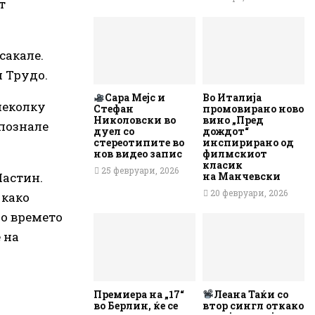
т
сакале.
 Трудо.
Сара Мејс и
Во Италија
неколку
Стефан
промовирано ново
Николовски во
вино „Пред
апознале
дуел со
дождот“
стереотипите во
инспирирано од
нов видео запис
филмскиот
класик
25 февруари, 2026
Џастин.
на Манчевски
20 февруари, 2026
 како
До времето
 на
Премиера на „17“
Леана Таќи со
во Берлин, ќе се
втор сингл откако