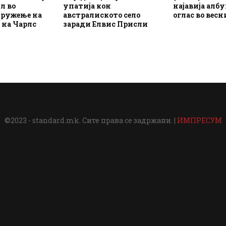
л во
упатија кон
најавија алб
ружење на
австралиското село
оглас во весн
 на Чарлс
заради Елвис Присли
©2023 - standard.mk. Сите права се задржани. |
ИМПРЕСУМ