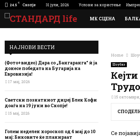
C
Скопје
31 јули, 2026
Услови за користење
Импре
24.5
МК СЦЕНА
БАЛК
НАЈНОВИ ВЕСТИ
Home
Шоу
(Фото+видео) Дара со „Бангаранга“ ѝ ја
Шоубиз
донесе победата на Бугарија на
Кејти
Евровизија!
17 мај, 2026
Трудо
15 октомври,
Светски познатниот диџеј Блек Кофи
доаѓа на 19 јуни во Скопје!
СПОДЕЛ
15 мај, 2026
Голем неделен хороскоп од 4 мај до 10
Се појави
мај: Биковите ќе планираат