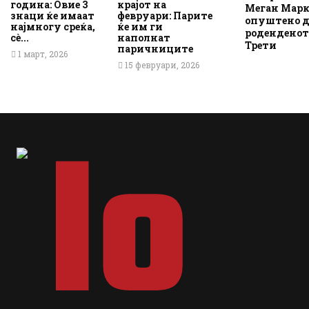
година: Овие 3
крајот на
Меган Марк
знаци ќе имаат
февруари: Парите
опуштено д
најмногу среќа,
ќе им ги
роденденот
сè...
наполнат
Трети
паричниците
1 март, 2026
15 февруари, 2026