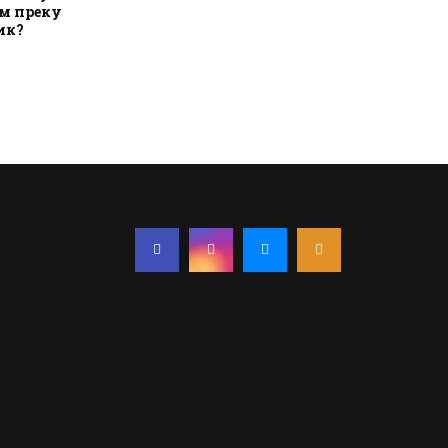
ум преку
ик?