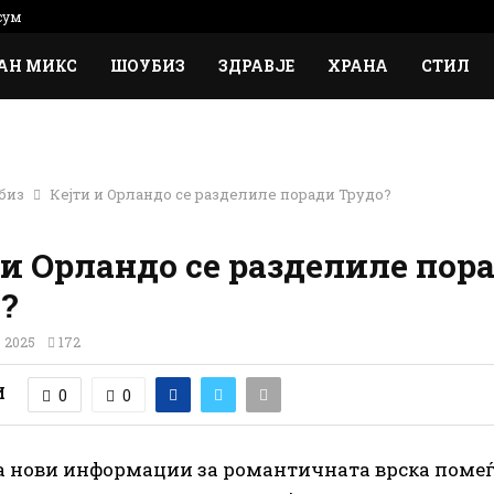
сум
АН МИКС
ШОУБИЗ
ЗДРАВЈЕ
ХРАНА
СТИЛ
Фото: Јутјуб/Принтскрин/ E Њуз
биз
Кејти и Орландо се разделиле поради Трудо?
 и Орландо се разделиле пор
?
 2025
172
И
0
0
ја нови информации за романтичната врска помеѓ