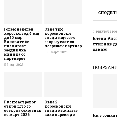
СПОДЕЛ
Голем неделен
Овие три
PREVIOUS PO
хороскоп од 4 мај
хороскопски
до 10 мај:
знаци најчесто
Елена Рист
Биковите ќе
завршуваат со
стигнав д
планираат
погрешен партнер
сакам
заедничка
11 март, 2026
иднина со
партнерот
3 мај, 2026
ПОВРЗАНИ
Руски астролог
Овие 2
откри што го
хороскопски
очекува секој знак
знаци ќе живеат
во март 2026
како цареви до
Ни трошка 