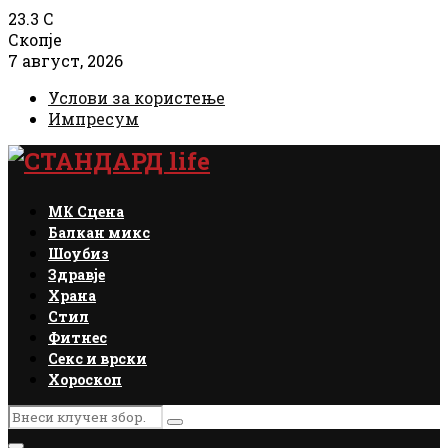
23.3
C
Скопје
7 август, 2026
Услови за користење
Импресум
Facebook
Instagram
Email
Rss
МК Сцена
Балкан микс
Шоубиз
Здравје
Храна
Стил
Фитнес
Секс и врски
Хороскоп
Search
Search
for: