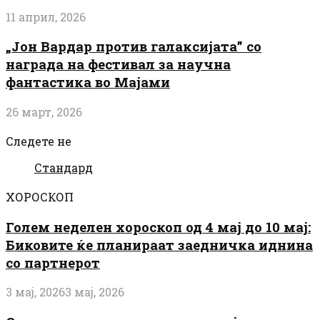
11 април, 2026
„Јон Вардар против галаксијата” со
награда на фестивал за научна
фантастика во Мајами
26 март, 2026
Следете не
Стандард
ХОРОСКОП
Голем неделен хороскоп од 4 мај до 10 мај:
Биковите ќе планираат заедничка иднина
со партнерот
3 мај, 2026
3 мај, 2026