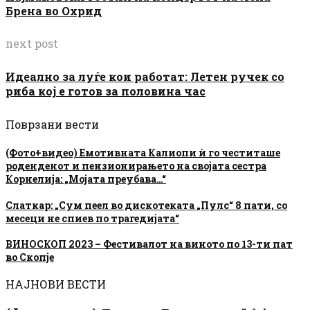
Брена во Охрид
next post
Идеално за луѓе кои работат: Летен ручек со
риба кој е готов за половина час
Поврзани вести
(Фото+видео) Емотивната Калиопи ѝ го честиташе
роденденот и пензионирањето на својата сестра
Корнелија: „Мојата преубава…“
Слаткар: „Сум пеел во дискотеката „Пулс“ 8 пати, со
месеци не спиев по трагедијата“
ВИНОСКОП 2023 – Фестивалот на виното по 13-ти пат
во Скопје
НАЈНОВИ ВЕСТИ