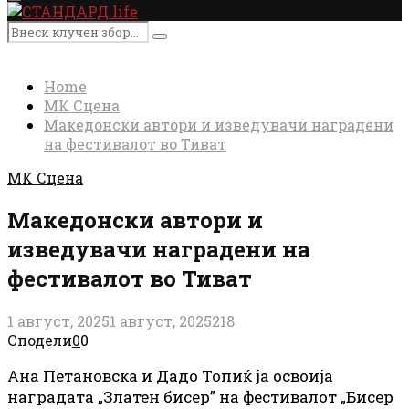
Primary
Menu
Search
Search
for:
Home
МК Сцена
Македонски автори и изведувачи наградени
на фестивалот во Тиват
МК Сцена
Македонски автори и
изведувачи наградени на
фестивалот во Тиват
1 август, 2025
1 август, 2025
218
Сподели
0
0
Ана Петановска и Дадо Топиќ ја освоија
наградата „Златен бисер” на фестивалот „Бисер