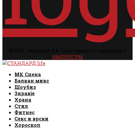
©2023 - standard.mk. Сите права се задржани. |
ИМПРЕСУМ
Facebook
Instagram
Email
Rss
Facebook
Instagram
Email
Rss
МК Сцена
Балкан микс
Шоубиз
Здравје
Храна
Стил
Фитнес
Секс и врски
Хороскоп