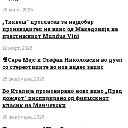
25 март, 2026
„Тиквеш“ прогласен за најдобар
производител на вино од Македонија на
престижниот Mundus Vini
12 март, 2026
🎥Сара Мејс и Стефан Николовски во дуел
со стереотипите во нов видео запис
25 февруари, 2026
Во Италија промовирано ново вино „Пред
дождот“ инспирирано од филмскиот
класик на Манчевски
20 февруари, 2026