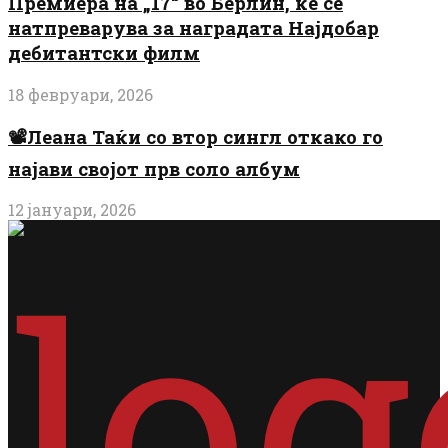
Премиера на „17“ во Берлин, ќе се
натпреварува за наградата Најдобар
дебитантски филм
18 февруари, 2026
📽️Леана Таќи со втор сингл откако го
најави својот прв соло албум
12 јануари, 2026