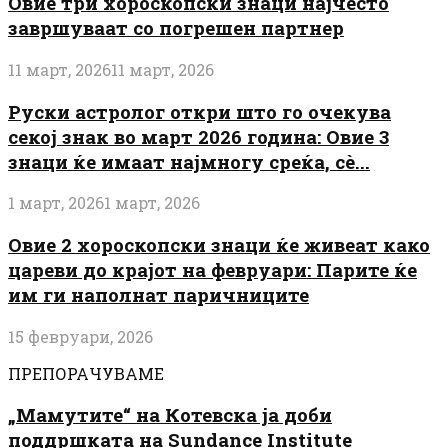
Овие три хороскопски знаци најчесто
завршуваат со погрешен партнер
11 март, 2026
11 март, 2026
Руски астролог откри што го очекува
секој знак во март 2026 година: Овие 3
знаци ќе имаат најмногу среќа, сè...
1 март, 2026
1 март, 2026
Овие 2 хороскопски знаци ќе живеат како
цареви до крајот на февруари: Парите ќе
им ги наполнат паричниците
15 февруари, 2026
ПРЕПОРАЧУВАМЕ
„Мамутите“ на Котевска ја доби
поддршката на Sundance Institute