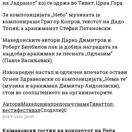
на Јадранот” кој се одржа во Тиват, Црна Гора.
За композицијата „Небо” музиката ја
компонираше Григор Копров, текстот на Дадо
Топиќ, а аранжманот Стефан Петановски.
Македонските автори Дарко Димитров и
Роберт Билбилов пак ја добија наградата за
најдобар аранжман за песната „Одлазим”
(Павле Васиљевиќ).
Извонреден настап и одличен впечаток остави
Огнен Здравковски со композицијата „Нема те”
(музика и аранжман Димитар Андоновски),
стои во соопштението на организаторите.
Автори
Македонија
препорачуваме
Тиват
топ-
вести
фестивал
Сподели
0
0
previous post
Кајмаковски гостин на концертот на Лепа