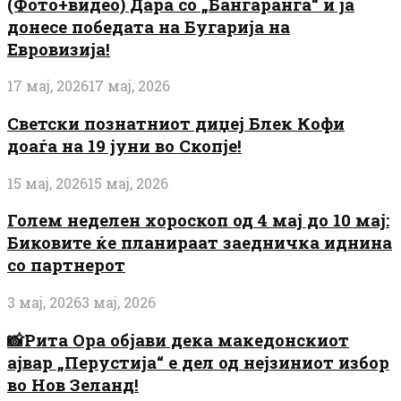
(Фото+видео) Дара со „Бангаранга“ ѝ ја
донесе победата на Бугарија на
Евровизија!
17 мај, 2026
17 мај, 2026
Светски познатниот диџеј Блек Кофи
доаѓа на 19 јуни во Скопје!
15 мај, 2026
15 мај, 2026
Голем неделен хороскоп од 4 мај до 10 мај:
Биковите ќе планираат заедничка иднина
со партнерот
3 мај, 2026
3 мај, 2026
📸Рита Ора објави дека македонскиот
ајвар „Перустија“ е дел од нејзиниот избор
во Нов Зеланд!