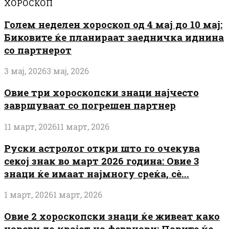
ХОРОСКОП
Голем неделен хороскоп од 4 мај до 10 мај:
Биковите ќе планираат заедничка иднина
со партнерот
3 мај, 2026
3 мај, 2026
Овие три хороскопски знаци најчесто
завршуваат со погрешен партнер
11 март, 2026
11 март, 2026
Руски астролог откри што го очекува
секој знак во март 2026 година: Овие 3
знаци ќе имаат најмногу среќа, сè...
1 март, 2026
1 март, 2026
Овие 2 хороскопски знаци ќе живеат како
цареви до крајот на февруари: Парите ќе