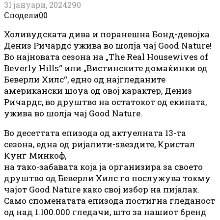
31 јануари, 2024
290
Сподели
0
0
Холивудската дива и поранешна Бонд-девојка
Дениз Ричардс ужива во шолја чај Good Nature!
Во најновата сезона на „The Real Housewives of
Beverly Hills“ или „Вистинските домаќинки од
Беверли Хилс“, едно од најгледаните
американски шоуа од овој карактер, Дениз
Ричардс, во друштво на остатокот од екипата,
ужива во шолја чај Good Nature.
Во десеттата епизода од актуелната 13-та
сезона, една од ријалити-ѕвездите, Кристал
Кунг Минкоф,
на тако-забавата која ја организира за своето
друштво од Беверли Хилс го послужува токму
чајот Good Nature како свој избор на пијалак.
Само споменатата епизода постигна гледаност
од над 1.100.000 гледачи, што за нашиот бренд