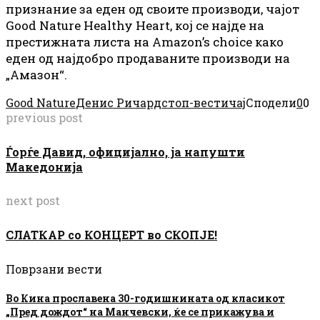
признание за еден од своите производи, чајот
Good Nature Healthy Heart, кој се најде на
престижната листа на Amazon’s choice како
еден од најдобро продаваните производи на
„Амазон“.
Good Nature
Денис Ричардс
топ-вести
чај
Сподели
0
0
previous post
Ѓорѓе Давид, официјално, ја напушти
Македонија
next post
СЛАТКАР со КОНЦЕРТ во СКОПЈЕ!
Поврзани вести
Во Кина прославена 30-годишнината од класикот
„Пред дождот“ на Манчевски, ќе се прикажува и