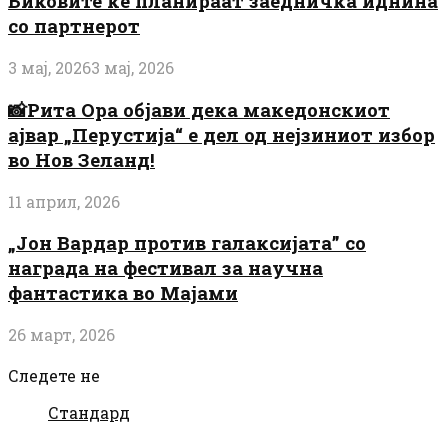
Биковите ќе планираат заедничка иднина
со партнерот
3 мај, 2026
3 мај, 2026
📸Рита Ора објави дека македонскиот
ајвар „Перустија“ е дел од нејзиниот избор
во Нов Зеланд!
11 април, 2026
„Јон Вардар против галаксијата” со
награда на фестивал за научна
фантастика во Мајами
26 март, 2026
Следете не
Стандард