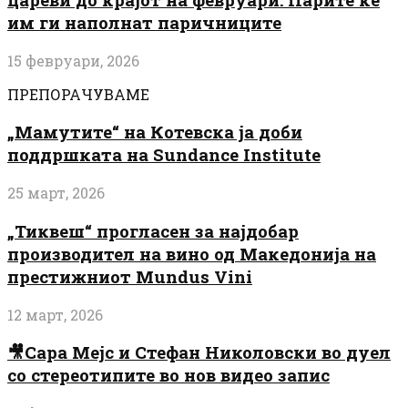
им ги наполнат паричниците
15 февруари, 2026
ПРЕПОРАЧУВАМЕ
„Мамутите“ на Котевска ја доби
поддршката на Sundance Institute
25 март, 2026
„Тиквеш“ прогласен за најдобар
производител на вино од Македонија на
престижниот Mundus Vini
12 март, 2026
🎥Сара Мејс и Стефан Николовски во дуел
со стереотипите во нов видео запис