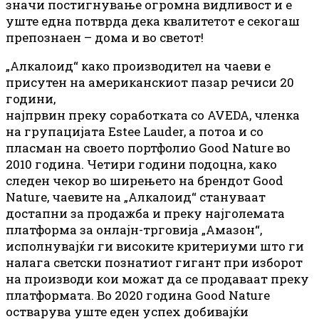
значи постигнување огромна видливост и е
уште една потврда дека квалитетот е секогаш
препознаен – дома и во светот!
„Алкалоид“ како производител на чаеви е
присутен на американскиот пазар речиси 20
години,
најпрвин преку соработката со AVEDA, членка
на групацијата Estee Lauder, а потоа и со
пласман на своето портфолио Good Nature во
2010 година. Четири години подоцна, како
следен чекор во ширењето на брендот Good
Nature, чаевите на „Алкалоид“ стануваат
достапни за продажба и преку најголемата
платформа за онлајн-трговија „Амазон“,
исполнувајќи ги високите критериуми што ги
налага светски познатиот гигант при изборот
на производи кои можат да се продаваат преку
платформата. Во 2020 година Good Nature
остварува уште еден успех добивајќи