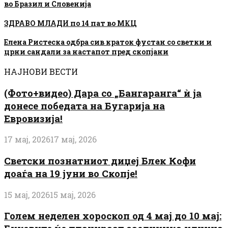
во Бразил и Словенија
ЗДРАВО МЛАДИ по 14 пат во МКЦ
Елена Ристеска одбра сив краток фустан со светки и
црни сандали за настапот пред скопјани
НАЈНОВИ ВЕСТИ
(Фото+видео) Дара со „Бангаранга“ ѝ ја
донесе победата на Бугарија на
Евровизија!
17 мај, 2026
17 мај, 2026
Светски познатниот диџеј Блек Кофи
доаѓа на 19 јуни во Скопје!
15 мај, 2026
15 мај, 2026
Голем неделен хороскоп од 4 мај до 10 мај: