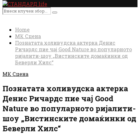
Primary
Menu
Search
Search
for:
Home
МК Сцена
Познатата холивудска актерка Денис
Ричардс пие чај Good Nature во популарното
ријалити-шоу „Вистинските домаќинки од
Беверли Хилс“
МК Сцена
Познатата холивудска актерка
Денис Ричардс пие чај Good
Nature во популарното ријалити-
шоу „Вистинските домаќинки од
Беверли Хилс“