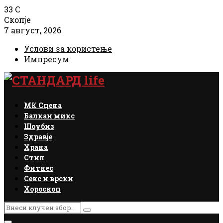
33
C
Скопје
7 август, 2026
Услови за користење
Импресум
Facebook
Instagram
Email
Rss
МК Сцена
Балкан микс
Шоубиз
Здравје
Храна
Стил
Фитнес
Секс и врски
Хороскоп
Search
Search
for: