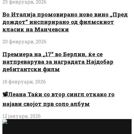
25 февруари, 2026
Во Италија промовирано ново вино „Пред
дождот“ инспирирано од филмскиот
класик на Манчевски
20 февруари, 2026
Премиера на „17“ во Берлин, ќе се
натпреварува за наградата Најдобар
дебитантски филм
18 февруари, 2026
📽️Леана Таќи со втор сингл откако го
најави својот прв соло албум
12 јануари, 2026