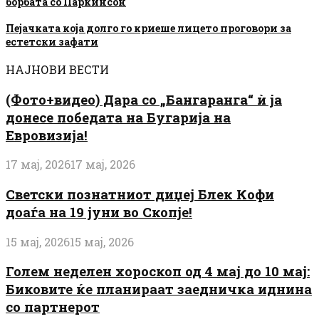
борбата со Паркинсон
Пејачката која долго го криеше лицето проговори за
естетски зафати
НАЈНОВИ ВЕСТИ
(Фото+видео) Дара со „Бангаранга“ ѝ ја
донесе победата на Бугарија на
Евровизија!
17 мај, 2026
17 мај, 2026
Светски познатниот диџеј Блек Кофи
доаѓа на 19 јуни во Скопје!
15 мај, 2026
15 мај, 2026
Голем неделен хороскоп од 4 мај до 10 мај:
Биковите ќе планираат заедничка иднина
со партнерот