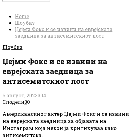
Search
for:
Home
Шоубиз
Џејми Фокс и се извини на еврејската
заедница за антисемитскиот пост
Шоубиз
Џејми Фокс и се извини на
еврејската заедница за
антисемитскиот пост
6 август, 2023
304
Сподели
0
0
Американскиот актер Џејми Фокс и се извини
на еврејската заедница за објавата на
Инстаграм која некои ја критикуваа како
антисемитска.