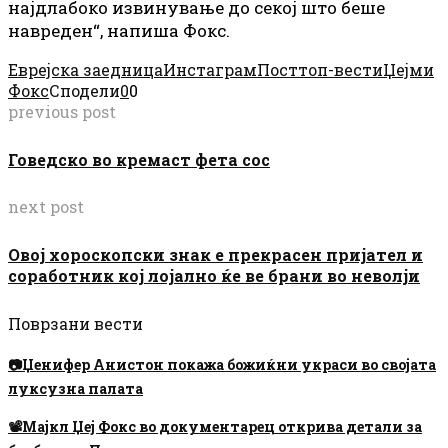
најдлабоко извинување до секој што беше
навреден“, напиша Фокс.
Еврејска заедница
Инстаграм
Пост
топ-вести
Џејми
Фокс
Сподели
0
0
previous post
Говедско во кремаст фета сос
next post
Овој хороскопски знак е прекрасен пријател и
соработник кој лојално ќе ве брани во неволји
Поврзани вести
📷Џенифер Анистон покажа божиќни украси во својата
луксузна палата
📽Мајкл Џеј Фокс во документарец открива детали за