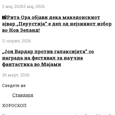
3 мај, 2026
3 мај, 2026
📸Рита Ора објави дека македонскиот
ајвар „Перустија“ е дел од нејзиниот избор
во Нов Зеланд!
11 април, 2026
„Јон Вардар против галаксијата” со
награда на фестивал за научна
фантастика во Мајами
26 март, 2026
Следете не
Стандард
ХОРОСКОП