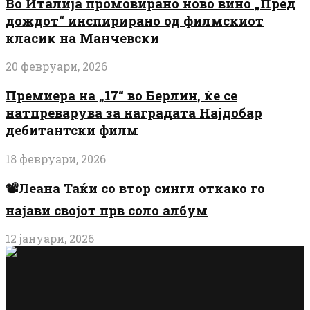
Во Италија промовирано ново вино „Пред
дождот“ инспирирано од филмскиот
класик на Манчевски
20 февруари, 2026
Премиера на „17“ во Берлин, ќе се
натпреварува за наградата Најдобар
дебитантски филм
18 февруари, 2026
📽️Леана Таќи со втор сингл откако го
најави својот прв соло албум
12 јануари, 2026