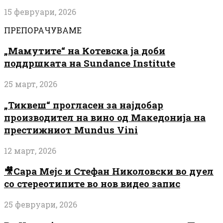
15 февруари, 2026
ПРЕПОРАЧУВАМЕ
„Мамутите“ на Котевска ја доби
поддршката на Sundance Institute
25 март, 2026
„Тиквеш“ прогласен за најдобар
производител на вино од Македонија на
престижниот Mundus Vini
12 март, 2026
🎥Сара Мејс и Стефан Николовски во дуел
со стереотипите во нов видео запис
25 февруари, 2026