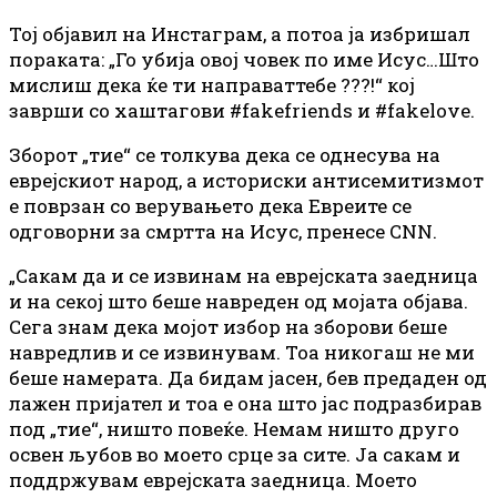
Toj oбјавил на Инстаграм, а потоа ја избришал
пораката: „Го убија овој човек по име Исус…Што
мислиш дека ќе ти направаттебе ???!“ кој
заврши со хаштагови #fakefriends и #fakelove.
Зборот „тие“ се толкува дека се однесува на
еврејскиот народ, а историски антисемитизмот
е поврзан со верувањето дека Евреите се
одговорни за смртта на Исус, пренесе CNN.
„Сакам да и се извинам на еврејската заедница
и на секој што беше навреден од мојата објава.
Сега знам дека мојот избор на зборови беше
навредлив и се извинувам. Тоа никогаш не ми
беше намерата. Да бидам јасен, бев предаден од
лажен пријател и тоа е она што јас подразбирав
под „тие“, ништо повеќе. Немам ништо друго
освен љубов во моето срце за сите. Ја сакам и
поддржувам еврејската заедница. Моето