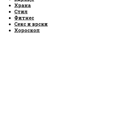
Храна
Стил
Фитнес
Секс и врски
Хороскоп