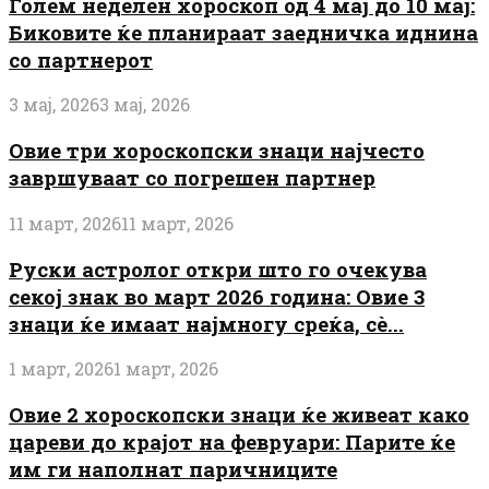
Голем неделен хороскоп од 4 мај до 10 мај:
Биковите ќе планираат заедничка иднина
со партнерот
3 мај, 2026
3 мај, 2026
Овие три хороскопски знаци најчесто
завршуваат со погрешен партнер
11 март, 2026
11 март, 2026
Руски астролог откри што го очекува
секој знак во март 2026 година: Овие 3
знаци ќе имаат најмногу среќа, сè...
1 март, 2026
1 март, 2026
Овие 2 хороскопски знаци ќе живеат како
цареви до крајот на февруари: Парите ќе
им ги наполнат паричниците