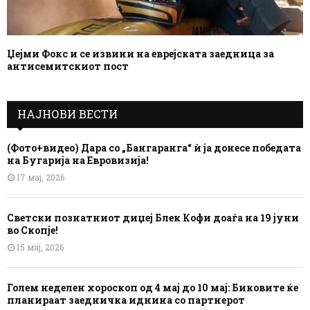
Џејми Фокс и се извини на еврејската заедница за
антисемитскиот пост
НАЈНОВИ ВЕСТИ
(Фото+видео) Дара со „Бангаранга“ ѝ ја донесе победата
на Бугарија на Евровизија!
17 мај, 2026
Светски познатниот диџеј Блек Кофи доаѓа на 19 јуни
во Скопје!
15 мај, 2026
Голем неделен хороскоп од 4 мај до 10 мај: Биковите ќе
планираат заедничка иднина со партнерот