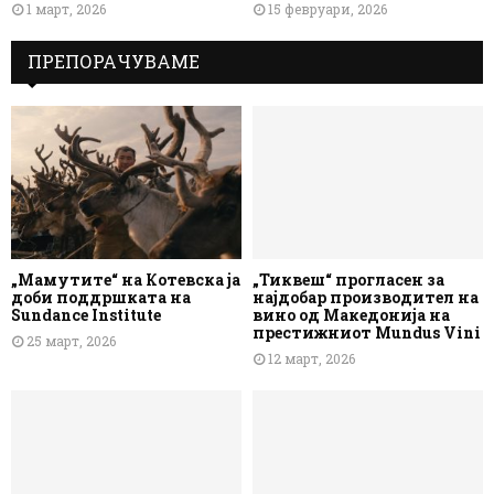
1 март, 2026
15 февруари, 2026
ПРЕПОРАЧУВАМЕ
„Мамутите“ на Котевска ја
„Тиквеш“ прогласен за
доби поддршката на
најдобар производител на
Sundance Institute
вино од Македонија на
престижниот Mundus Vini
25 март, 2026
12 март, 2026