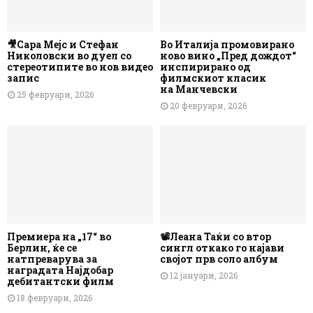
🎥Сара Мејс и Стефан
Во Италија промовирано
Николовски во дуел со
ново вино „Пред дождот“
стереотипите во нов видео
инспирирано од
запис
филмскиот класик
на Манчевски
25 февруари, 2026
20 февруари, 2026
Премиера на „17“ во
📽️Леана Таќи со втор
Берлин, ќе се
сингл откако го најави
натпреварува за
својот прв соло албум
наградата Најдобар
12 јануари, 2026
дебитантски филм
18 февруари, 2026