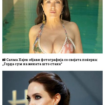
📸 Салма Хајек објави фотографија со својата поќерка:
„Горда сум на жената што стана“