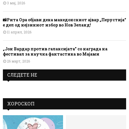
3 мај, 2026
📸Рита Ора објави дека македонскиот ајвар „Перустија“
е дел од нејзиниот избор во Нов Зеланд!
11 април, 2026
„Јон Вардар против галаксијата” со награда на
фестивал за научна фантастика во Мајами
26 март, 2026
СЛЕДЕТЕ НЕ
ХОРОСКОП