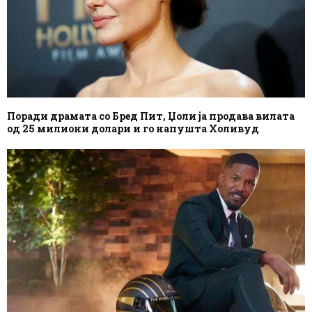
Поради драмата со Бред Пит, Џоли ја продава вилата
од 25 милиони долари и го напушта Холивуд