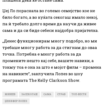
плашела дека ќе остане сама.
Џеј Ло пораснала во големо семејство кое не
било богато, а во куќата секогаш имало некој,
па ѝ требало долго време да научи да живее
сама и да си биде себеси најдобра пријателка.
„Денес функционирам многу подобро, но ми
требаше многу работа за да стигнам до оваа
точка. Потребна е многу работа за да
промените нешто кај себе, вашите навики, а
токму тоа е она за што е мојот филм – промена
на навиките“, заклучила Лопез во шоу
програмата The Kelly Clarkson Show.
ЖИВЕЕВ
ЗАСЕКОГАШ
САМА
СТРАВ
ТОП-ВЕСТИ
ЏЕНИФЕР ЛОПЕЗ