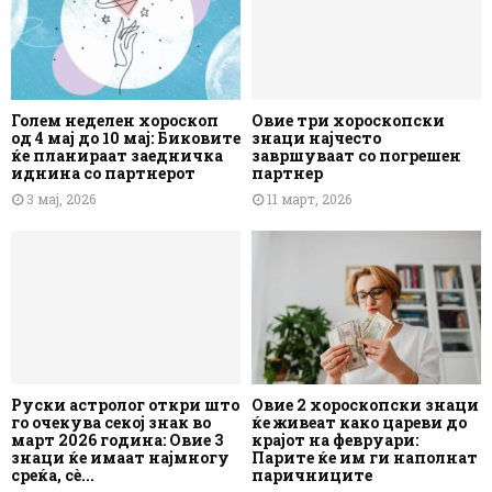
Голем неделен хороскоп
Овие три хороскопски
од 4 мај до 10 мај: Биковите
знаци најчесто
ќе планираат заедничка
завршуваат со погрешен
иднина со партнерот
партнер
3 мај, 2026
11 март, 2026
Руски астролог откри што
Овие 2 хороскопски знаци
го очекува секој знак во
ќе живеат како цареви до
март 2026 година: Овие 3
крајот на февруари:
знаци ќе имаат најмногу
Парите ќе им ги наполнат
среќа, сè...
паричниците