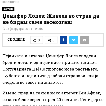
засекогаш
Шоубиз
Џенифер Лопез: Живеев во страв да
не бидам сама засекогаш
22 февруари, 2024
216
СПОДЕЛИ
0
0
Пејачката и актерка Џенифер Лопез сподели
бројни детали од нејзиниот приватен живот.
Популарната Џеј Ло проговори за растењето,
љубовта и нејзините длабоки стравови кои ја
следеле во текот на животот.
Имено, пред да се смири со актерот Бен Афлек,
со кого беше верена пред 20 години, Џенифер се