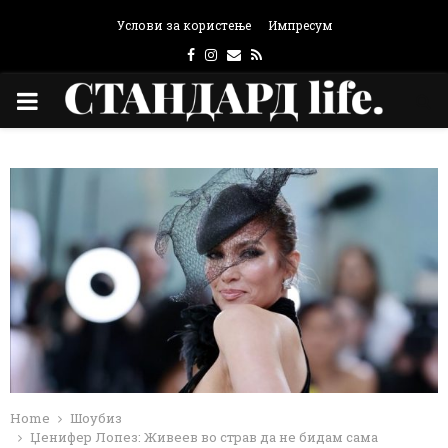
Услови за користење
Импресум
Facebook
Instagram
Email
Rss
PRIMARY
MENU
Home
Шоубиз
Џенифер Лопез: Живеев во страв да не бидам сама