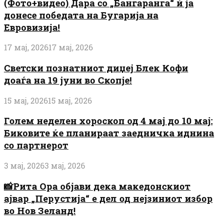
(Фото+видео) Дара со „Бангаранга“ ѝ ја
донесе победата на Бугарија на
Евровизија!
17 мај, 2026
17 мај, 2026
Светски познатниот диџеј Блек Кофи
доаѓа на 19 јуни во Скопје!
15 мај, 2026
15 мај, 2026
Голем неделен хороскоп од 4 мај до 10 мај:
Биковите ќе планираат заедничка иднина
со партнерот
3 мај, 2026
3 мај, 2026
📸Рита Ора објави дека македонскиот
ајвар „Перустија“ е дел од нејзиниот избор
во Нов Зеланд!