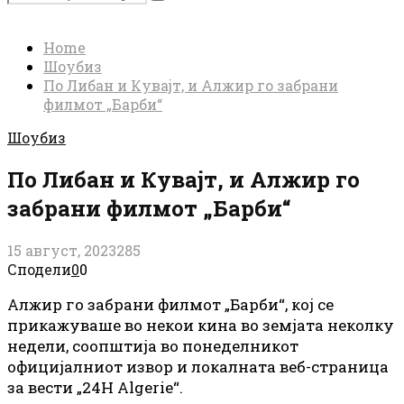
Search
for:
Home
Шоубиз
По Либан и Кувајт, и Алжир го забрани
филмот „Барби“
Шоубиз
По Либан и Кувајт, и Алжир го
забрани филмот „Барби“
15 август, 2023
285
Сподели
0
0
Алжир го забрани филмот „Барби“, кој се
прикажуваше во некои кина во земјата неколку
недели, соопштија во понеделникот
официјалниот извор и локалната веб-страница
за вести „24H Algerie“.