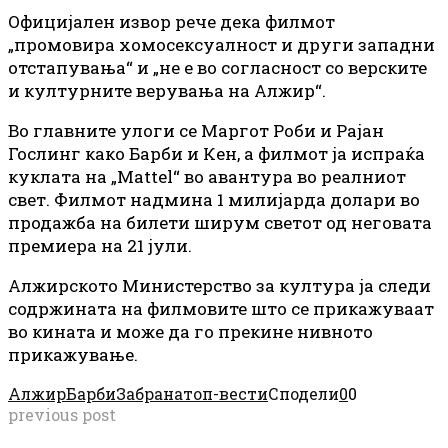
Официјален извор рече дека филмот
„промовира хомосексуалност и други западни
отстапувања“ и „не е во согласност со верските
и културните верувања на Алжир“.
Во главните улоги се Маргот Роби и Рајан
Гослинг како Барби и Кен, а филмот ја испраќа
куклата на „Mattel“ во авантура во реалниот
свет. Филмот надмина 1 милијарда долари во
продажба на билети ширум светот од неговата
премиера на 21 јули.
Алжирското Министерство за култура ја следи
содржината на филмовите што се прикажуваат
во кината и може да го прекине нивното
прикажување.
Алжир
Барби
Забрана
топ-вести
Сподели
0
0
previous post