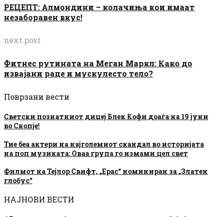
РЕЦЕПТ: Алмондини – колачиња кои имаат
незаборавен вкус!
next post
Фитнес рутината на Меган Маркл: Како до
извајани раце и мускулесто тело?
Поврзани вести
Светски познатниот диџеј Блек Кофи доаѓа на 19 јуни
во Скопје!
Тие беа актери на најголемиот скандал во историјата
на поп музиката: Оваа група го измами цел свет
Филмот на Тејлор Свифт, „Ерас“ номиниран за „Златен
глобус“
НАЈНОВИ ВЕСТИ