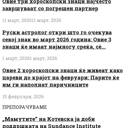
Овие три хороскопски знаци најчесто
завршуваат со погрешен партнер
11 март, 2026
11 март, 2026
Руски астролог откри што го очекува
секој знак во март 2026 година: Овие 3
знаци ќе имаат најмногу среќа, сè...
1 март, 2026
1 март, 2026
Овие 2 хороскопски знаци ќе живеат како
цареви до крајот на февруари: Парите ќе
им ги наполнат паричниците
15 февруари, 2026
ПРЕПОРАЧУВАМЕ
„Мамутите“ на Котевска ја доби
поддршката на Sundance Institute