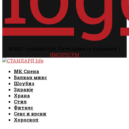
©2023 - standard.mk. Сите права се задржани. |
ИМПРЕСУМ
Facebook
Instagram
Email
Rss
Facebook
Instagram
Email
Rss
МК Сцена
Балкан микс
Шоубиз
Здравје
Храна
Стил
Фитнес
Секс и врски
Хороскоп