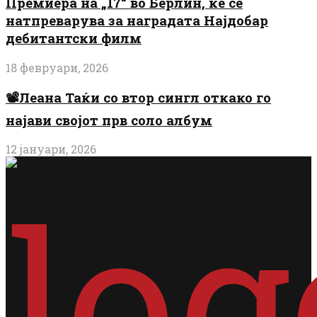
Премиера на „17“ во Берлин, ќе се
натпреварува за наградата Најдобар
дебитантски филм
18 февруари, 2026
📽️Леана Таќи со втор сингл откако го
најави својот прв соло албум
12 јануари, 2026