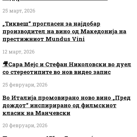
25 март, 2026
„Тиквеш“ прогласен за најдобар
производител на вино од Македонија на
престижниот Mundus Vini
12 март, 2026
🎥Сара Мејс и Стефан Николовски во дуел
со стереотипите во нов видео запис
25 февруари, 2026
Во Италија промовирано ново вино „Пред
дождот“ инспирирано од филмскиот
класик на Манчевски
20 февруари, 2026