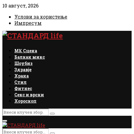
10 август, 2026
Услови за користење
Импресум
Facebook
Instagram
Email
Rss
МК Сцена
Балкан микс
Шоубиз
Здравје
Храна
Стил
Фитнес
Секс и врски
Хороскоп
Search
Search
for:
Primary
Menu
Search