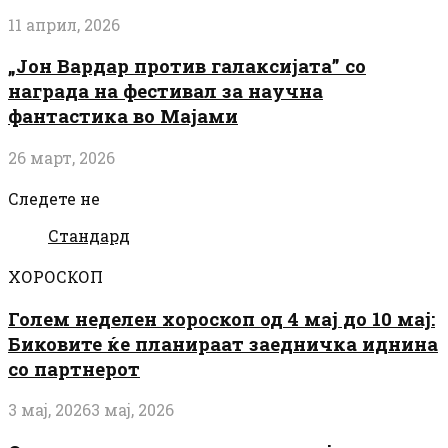
11 април, 2026
„Јон Вардар против галаксијата” со
награда на фестивал за научна
фантастика во Мајами
26 март, 2026
Следете не
Стандард
ХОРОСКОП
Голем неделен хороскоп од 4 мај до 10 мај:
Биковите ќе планираат заедничка иднина
со партнерот
3 мај, 2026
3 мај, 2026