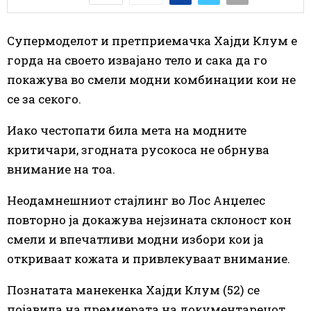
Супермоделот и претприемачка Хајди Клум е
горда на своето извајано тело и сака да го
покажува во смели модни комбинации кои не
се за секого.
Иако честопати била мета на модните
критичари, згодната русокоса не обрнува
внимание на тоа.
Неодамнешниот стајлинг во Лос Анџелес
повторно ја докажува нејзината склоност кон
смели и впечатливи модни избори кои ја
откриваат кожата и привлекуваат внимание.
Познатата манекенка Хајди Клум (52) се
појавила на премиерата на документарецот