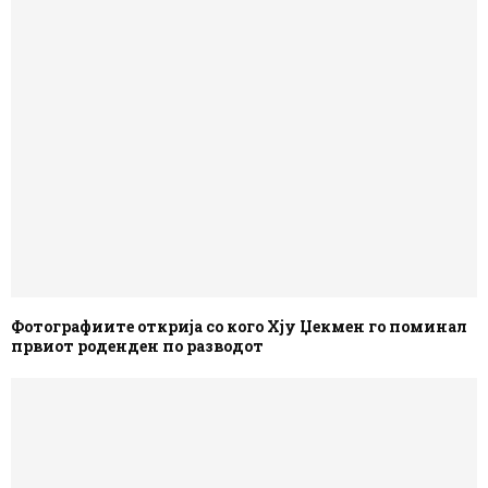
Фотографиите открија со кого Хју Џекмен го поминал
првиот роденден по разводот