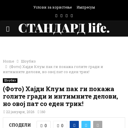
Услови за користење
Импресум
Facebook
Instagram
Email
Rss
PRIMARY
MENU
Фото: Принтскрин / Инстаграм
Home
Шоубиз
(Фото) Хајди Клум пак ги покажа голите гради и
интимните делови, но овој пат со еден трик!
Шоубиз
(Фото) Хајди Клум пак ги покажа
голите гради и интимните делови,
но овој пат со еден трик!
22 јануари, 2026
160
СПОДЕЛИ
0
0