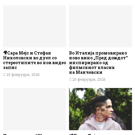
🎥Сара Мејс и Стефан
Во Италија промовирано
Николовски во дуел со
ново вино „Пред дождот“
стереотипите во нов видео
инспирирано од
запис
филмскиот класик
на Манчевски
25 февруари, 2026
20 февруари, 2026