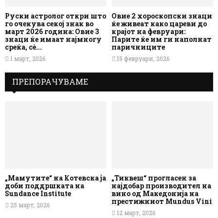
Руски астролог откри што
Овие 2 хороскопски знаци
го очекува секој знак во
ќе живеат како цареви до
март 2026 година: Овие 3
крајот на февруари:
знаци ќе имаат најмногу
Парите ќе им ги наполнат
среќа, сè...
паричниците
1 март, 2026
15 февруари, 2026
ПРЕПОРАЧУВАМЕ
„Мамутите“ на Котевска ја
„Тиквеш“ прогласен за
доби поддршката на
најдобар производител на
Sundance Institute
вино од Македонија на
престижниот Mundus Vini
25 март, 2026
12 март, 2026