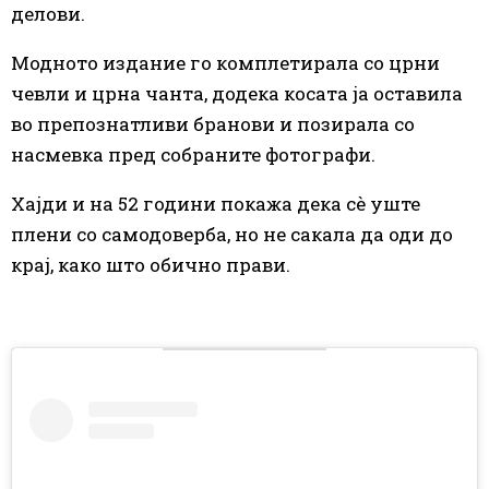
делови.
Модното издание го комплетирала со црни
чевли и црна чанта, додека косата ја оставила
во препознатливи бранови и позирала со
насмевка пред собраните фотографи.
Хајди и на 52 години покажа дека сè уште
плени со самодоверба, но не сакала да оди до
крај, како што обично прави.