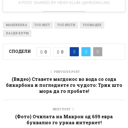
A POST SHARED BY HEIDI KLUM (@HEIDIKLUM)
МАНЕКЕНКА
ТОП-ВЕСТ
ТОП-ВЕСТИ
ТОПМОДЕЛ
ХАЈДИ КЛУМ
СПОДЕЛИ
0
0
PREVIOUS POST
(Видео) Ставете магдонос во вода со сода
бикарбона и погледнете го чудото: Трик што
мора да го пробате!
NEXT POST
(Фото) Очилата на Макрон од 659 евра
буквално го урнаа интернет!