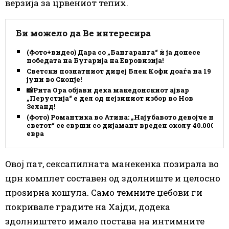
верзија за црвениот тепих.
Би можело да Ве интересира
(Фото+видео) Дара со „Бангаранга“ ѝ ја донесе
победата на Бугарија на Евровизија!
Светски познатниот диџеј Блек Кофи доаѓа на 19
јуни во Скопје!
📸Рита Ора објави дека македонскиот ајвар
„Перустија“ е дел од нејзиниот избор во Нов
Зеланд!
(Фото) Романтика во Атина: „Најубавото девојче на
светот“ се сврши со дијамант вреден околу 40.000
евра
Овој пат, сексапилната манекенка позирала во
црн комплет составен од здолниште и целосно
проѕирна кошула. Само темните џебови ги
покривале градите на Хајди, додека
здолништето имало постава на интимните