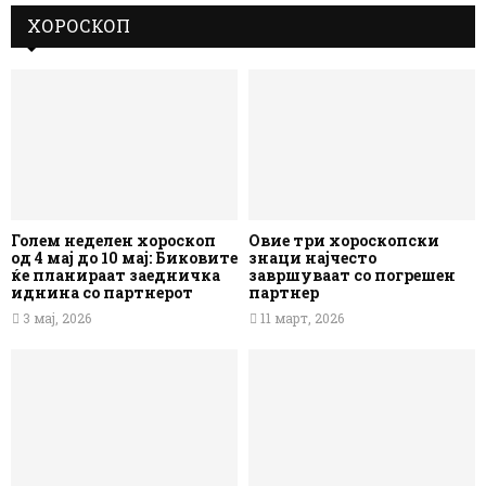
ХОРОСКОП
Голем неделен хороскоп
Овие три хороскопски
од 4 мај до 10 мај: Биковите
знаци најчесто
ќе планираат заедничка
завршуваат со погрешен
иднина со партнерот
партнер
3 мај, 2026
11 март, 2026