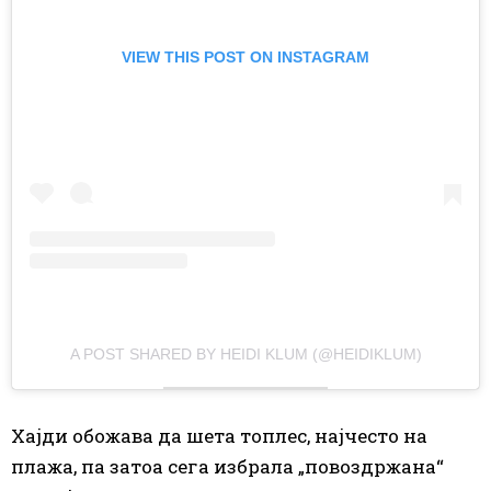
VIEW THIS POST ON INSTAGRAM
A POST SHARED BY HEIDI KLUM (@HEIDIKLUM)
Хајди обожава да шета топлес, најчесто на
плажа, па затоа сега избрала „повоздржана“