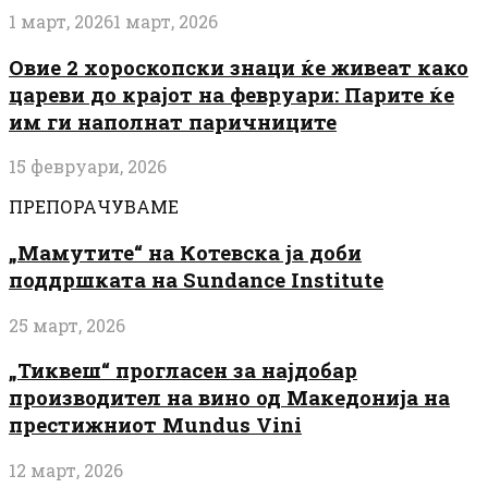
1 март, 2026
1 март, 2026
Овие 2 хороскопски знаци ќе живеат како
цареви до крајот на февруари: Парите ќе
им ги наполнат паричниците
15 февруари, 2026
ПРЕПОРАЧУВАМЕ
„Мамутите“ на Котевска ја доби
поддршката на Sundance Institute
25 март, 2026
„Тиквеш“ прогласен за најдобар
производител на вино од Македонија на
престижниот Mundus Vini
12 март, 2026