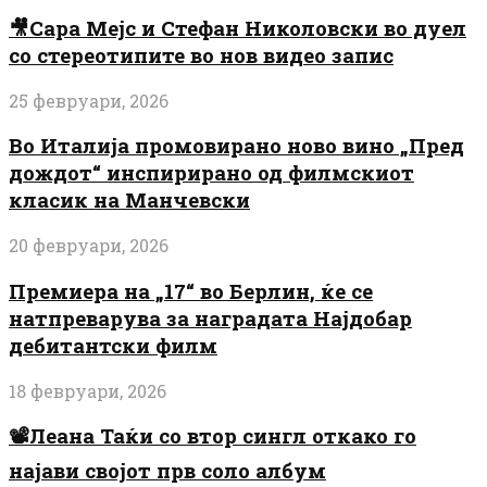
🎥Сара Мејс и Стефан Николовски во дуел
со стереотипите во нов видео запис
25 февруари, 2026
Во Италија промовирано ново вино „Пред
дождот“ инспирирано од филмскиот
класик на Манчевски
20 февруари, 2026
Премиера на „17“ во Берлин, ќе се
натпреварува за наградата Најдобар
дебитантски филм
18 февруари, 2026
📽️Леана Таќи со втор сингл откако го
најави својот прв соло албум