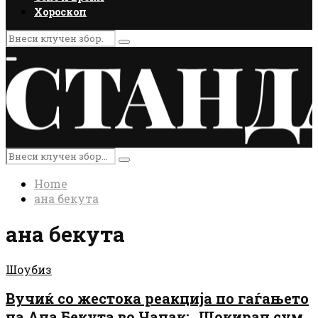
Хороскоп
Search
Search
for:
Primary
Menu
Search
Search
for:
Home
ана бекута
ана бекута
Шоубиз
Вучиќ со жестока реакција по гаѓањето
на Ана Бекута во Чачак: „Шокиран сум,