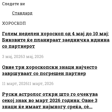
Следете не
Стандард
ХОРОСКОП
Голем неделен хороскоп од 4 мај до 10 мај:
Биковите ќе планираат заедничка иднина
со партнерот
3 мај, 2026
3 мај, 2026
Овие три хороскопски знаци најчесто
завршуваат со погрешен партнер
11 март, 2026
11 март, 2026
Руски астролог откри што го очекува
секој знак во март 2026 година: Овие 3
знаци ќе имаат најмногу среќа, сè...