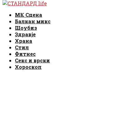
Facebook
Instagram
Email
Rss
Facebook
Instagram
Email
Rss
МК Сцена
Балкан микс
Шоубиз
Здравје
Храна
Стил
Фитнес
Секс и врски
Хороскоп