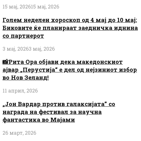
15 мај, 2026
15 мај, 2026
Голем неделен хороскоп од 4 мај до 10 мај:
Биковите ќе планираат заедничка иднина
со партнерот
3 мај, 2026
3 мај, 2026
📸Рита Ора објави дека македонскиот
ајвар „Перустија“ е дел од нејзиниот избор
во Нов Зеланд!
11 април, 2026
„Јон Вардар против галаксијата” со
награда на фестивал за научна
фантастика во Мајами
26 март, 2026