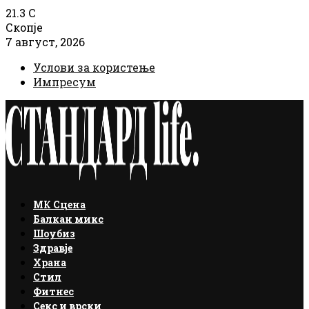
21.3
C
Скопје
7 август, 2026
Услови за користење
Импресум
Facebook
Instagram
Email
Rss
МК Сцена
Балкан микс
Шоубиз
Здравје
Храна
Стил
Фитнес
Секс и врски