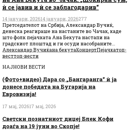
ѝ се јавив и ѝ се заблагодарив“
14 јануари, 2026
14 јануари, 2026
277
Претседателот на Србија, Александар Вучиќ,
денеска реагираше на настаните во Чачак, каде
што фолк пејачката Ана Бекута настапи на
градскиот плоштад и ги осуди насобраните...
Александар Вучиќ
ана бекута
Концерт
Пејачка
топ-
вест
топ-вести
НАЈНОВИ ВЕСТИ
(Фото+видео) Дара со „Бангаранга“ ѝ ја
донесе победата на Бугарија на
Евровизија!
17 мај, 2026
17 мај, 2026
Светски познатниот диџеј Блек Кофи
доаѓа на 19 јуни во Скопје!