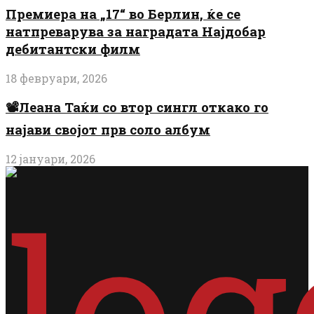
Премиера на „17“ во Берлин, ќе се
натпреварува за наградата Најдобар
дебитантски филм
18 февруари, 2026
📽️Леана Таќи со втор сингл откако го
најави својот прв соло албум
12 јануари, 2026