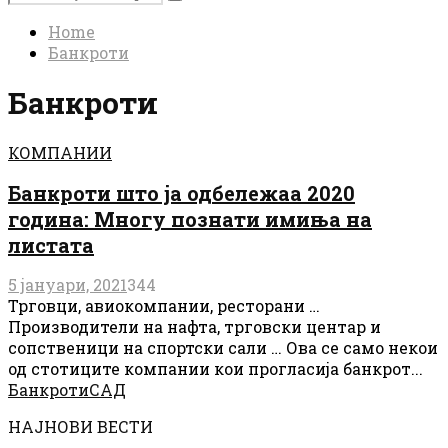
Search
for:
Home
Банкроти
Банкроти
КОМПАНИИ
Банкроти што ја одбележаа 2020
година: Многу познати имиња на
листата
5 јануари, 2021
344
Трговци, авиокомпании, ресторани …
Производители на нафта, трговски центар и
сопственици на спортски сали … Ова се само некои
од стотиците компании кои прогласија банкрот...
Банкроти
САД
НАЈНОВИ ВЕСТИ