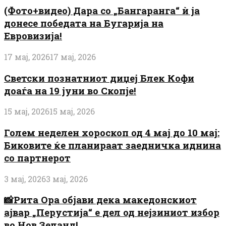
(Фото+видео) Дара со „Бангаранга“ ѝ ја
донесе победата на Бугарија на
Евровизија!
17 мај, 2026
17 мај, 2026
Светски познатниот диџеј Блек Кофи
доаѓа на 19 јуни во Скопје!
15 мај, 2026
15 мај, 2026
Голем неделен хороскоп од 4 мај до 10 мај:
Биковите ќе планираат заедничка иднина
со партнерот
3 мај, 2026
3 мај, 2026
📸Рита Ора објави дека македонскиот
ајвар „Перустија“ е дел од нејзиниот избор
во Нов Зеланд!