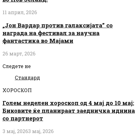
11 април, 2026
„Јон Вардар против галаксијата” со
награда на фестивал за научна
фантастика во Мајами
26 март, 2026
Следете не
Стандард
ХОРОСКОП
Голем неделен хороскоп од 4 мај до 10 мај:
Биковите ќе планираат заедничка иднина
со партнерот
3 мај, 2026
3 мај, 2026