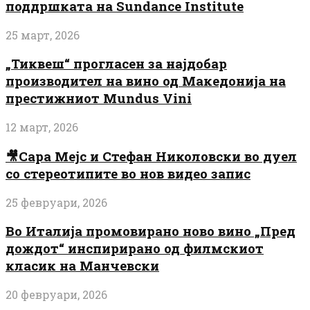
поддршката на Sundance Institute
25 март, 2026
„Тиквеш“ прогласен за најдобар
производител на вино од Македонија на
престижниот Mundus Vini
12 март, 2026
🎥Сара Мејс и Стефан Николовски во дуел
со стереотипите во нов видео запис
25 февруари, 2026
Во Италија промовирано ново вино „Пред
дождот“ инспирирано од филмскиот
класик на Манчевски
20 февруари, 2026