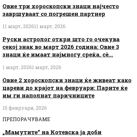
Овие три хороскопски знаци најчесто
завршуваат со погрешен партнер
11 март, 2026
11 март, 2026
Руски астролог откри што го очекува
секој знак во март 2026 година: Овие 3
знаци ќе имаат најмногу среќа, сè...
1 март, 2026
1 март, 2026
Овие 2 хороскопски знаци ќе живеат како
цареви до крајот на февруари: Парите ќе
им ги наполнат паричниците
15 февруари, 2026
ПРЕПОРАЧУВАМЕ
„Мамутите“ на Котевска ја доби