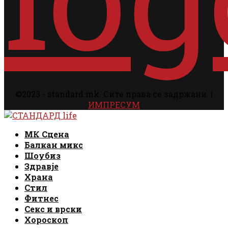
©2023 - standard.mk. Сите права се задржани. |
ИМПРЕСУМ
Facebook
Instagram
Email
Rss
Facebook
Instagram
Email
Rss
МК Сцена
Балкан микс
Шоубиз
Здравје
Храна
Стил
Фитнес
Секс и врски
Хороскоп