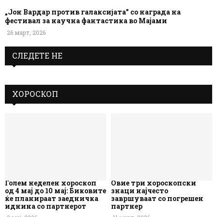
„Јон Вардар против галаксијата” со награда на
фестивал за научна фантастика во Мајами
26 март, 2026
СЛЕДЕТЕ НЕ
ХОРОСКОП
Голем неделен хороскоп
Овие три хороскопски
од 4 мај до 10 мај: Биковите
знаци најчесто
ќе планираат заедничка
завршуваат со погрешен
иднина со партнерот
партнер