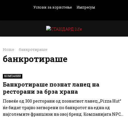
Услови за користење
Импресум
Facebook
Instagram
Email
Rss
PRIMARY
Home
банкротираше
MENU
банкротираше
КОМПАНИИ
Банкротираше познат ланец на
ресторани за брза храна
Повеќе од 300 ресторани од познатиот ланец „Pizza Hut“
ќе бидат трајно затворени по банкротот на една од
најголемите франшизи на овој бренд. Компанијата NPC...