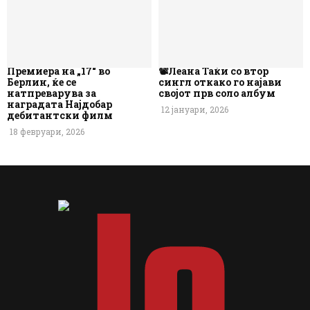
Премиера на „17“ во
📽️Леана Таќи со втор
Берлин, ќе се
сингл откако го најави
натпреварува за
својот прв соло албум
наградата Најдобар
12 јануари, 2026
дебитантски филм
18 февруари, 2026