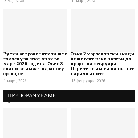
3 мај, 2026
11 март, 2026
Руски астролог откри што
Овие 2 хороскопски знаци
го очекува секој знак во
ќе живеат како цареви до
март 2026 година: Овие 3
крајот на февруари:
знаци ќе имаат најмногу
Парите ќе им ги наполнат
среќа, сè...
паричниците
1 март, 2026
15 февруари, 2026
ПРЕПОРАЧУВАМЕ