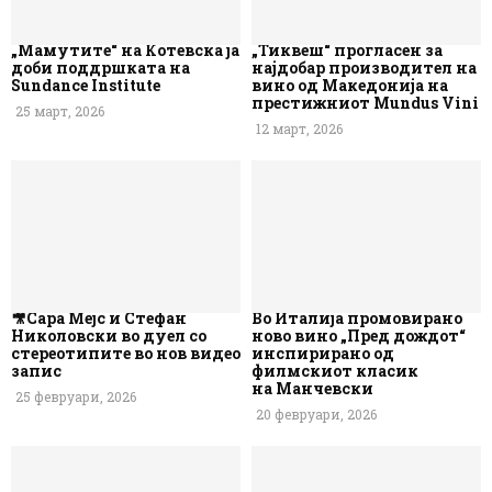
„Мамутите“ на Котевска ја
„Тиквеш“ прогласен за
доби поддршката на
најдобар производител на
Sundance Institute
вино од Македонија на
престижниот Mundus Vini
25 март, 2026
12 март, 2026
🎥Сара Мејс и Стефан
Во Италија промовирано
Николовски во дуел со
ново вино „Пред дождот“
стереотипите во нов видео
инспирирано од
запис
филмскиот класик
на Манчевски
25 февруари, 2026
20 февруари, 2026