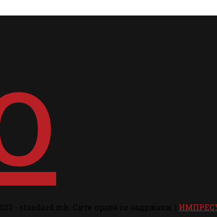
023 - standard.mk. Сите права се задржани. |
ИМПРЕС