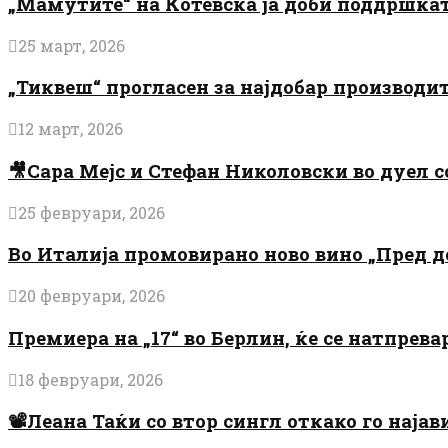
„Мамутите“ на Котевска ја доби поддршката
25 март, 2026
„Тиквеш“ прогласен за најдобар производи
12 март, 2026
🎥Сара Мејс и Стефан Николовски во дуел с
25 февруари, 2026
Во Италија промовирано ново вино „Пред 
20 февруари, 2026
Премиера на „17“ во Берлин, ќе се натпрев
18 февруари, 2026
📽️Леана Таќи со втор сингл откако го најав