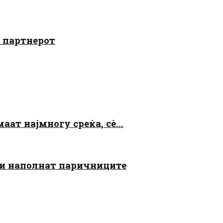
о партнерот
аат најмногу среќа, сè...
 ги наполнат паричниците