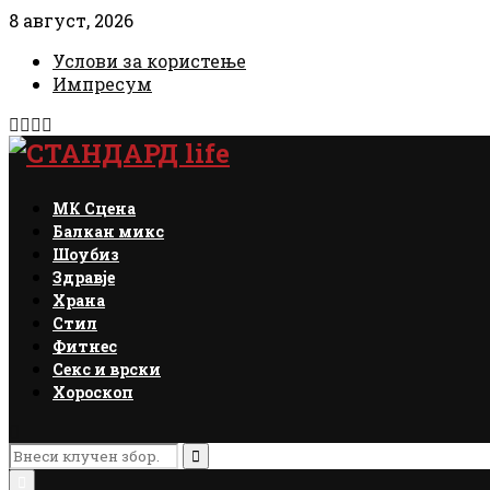
8 август, 2026
Услови за користење
Импресум
Facebook
Instagram
Email
Rss
МК Сцена
Балкан микс
Шоубиз
Здравје
Храна
Стил
Фитнес
Секс и врски
Хороскоп
Search
for:
Search
Primary