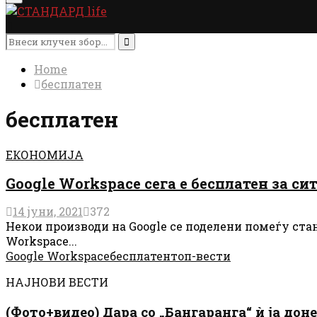
Menu
Search
for:
Search
Home
бесплатен
бесплатен
ЕКОНОМИЈА
Google Workspace сега е бесплатен за си
14 јуни, 2021
372
Некои производи на Google се поделени помеѓу стан
Workspace...
Google Workspace
бесплатен
топ-вести
НАЈНОВИ ВЕСТИ
(Фото+видео) Дара со „Бангаранга“ ѝ ја дон