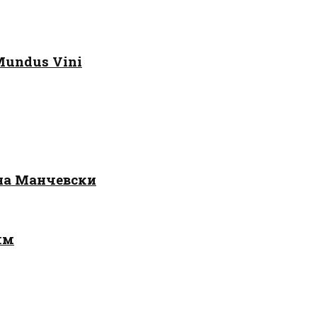
Mundus Vini
 на Манчевски
лм