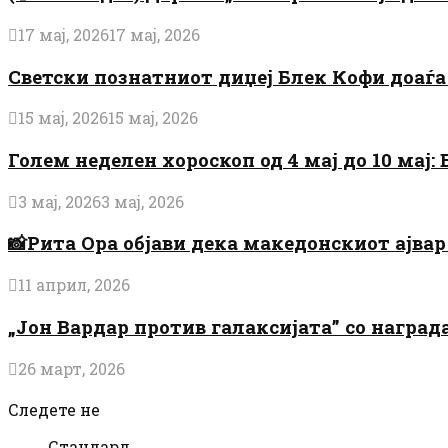
17 мај, 2026
17 мај, 2026
Светски познатниот диџеј Блек Кофи доаѓа н
15 мај, 2026
15 мај, 2026
Голем неделен хороскоп од 4 мај до 10 мај
3 мај, 2026
3 мај, 2026
📸Рита Ора објави дека македонскиот ајвар 
11 април, 2026
„Јон Вардар против галаксијата” со награ
26 март, 2026
Следете не
Стандард