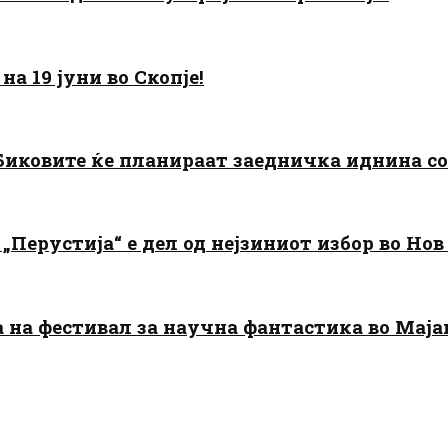
а 19 јуни во Скопје!
: Биковите ќе планираат заедничка иднина с
„Перустија“ е дел од нејзиниот избор во Нов
да на фестивал за научна фантастика во Мај