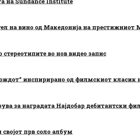
 на Sundance Institute
тел на вино од Македонија на престижниот 
о стереотипите во нов видео запис
дождот“ инспирирано од филмскиот класик
арува за наградата Најдобар дебитантски фи
и својот прв соло албум