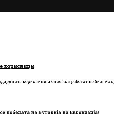
те корисници
дардните корисници и оние кои работат во бизнис ср
есе победата на Бугарија на Евровизија!