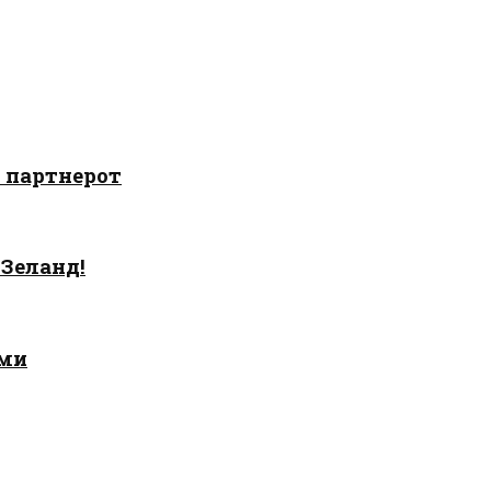
о партнерот
 Зеланд!
ами