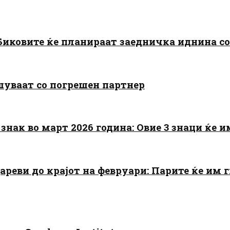
: Биковите ќе планираат заедничка иднина с
шуваат со погрешен партнер
знак во март 2026 година: Овие 3 знаци ќе им
цареви до крајот на февруари: Парите ќе им