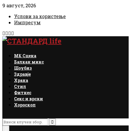
9 август, 2026
Услови за користење
Импресум
Facebook
Instagram
Email
Rss
МК Сцена
Балкан микс
Шоубиз
Здравје
Храна
Стил
Фитнес
Секс и врски
Хороскоп
Search
for:
Search
Primary