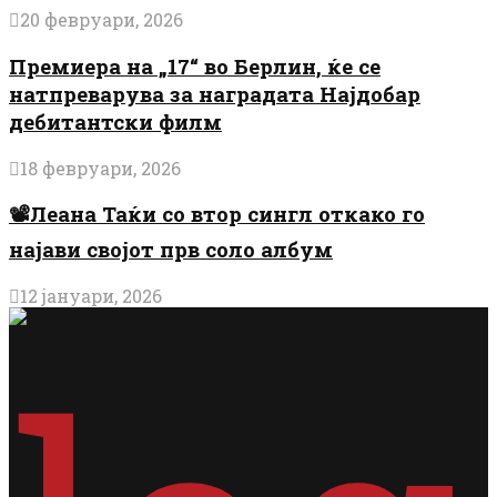
20 февруари, 2026
Премиера на „17“ во Берлин, ќе се
натпреварува за наградата Најдобар
дебитантски филм
18 февруари, 2026
📽️Леана Таќи со втор сингл откако го
најави својот прв соло албум
12 јануари, 2026