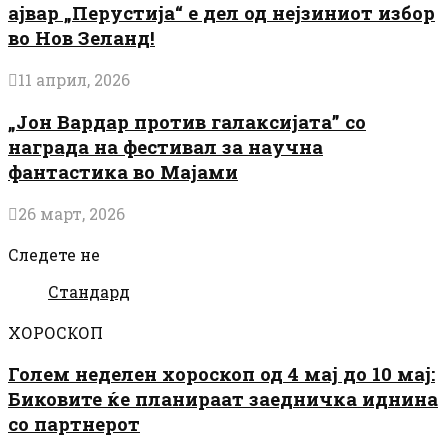
ајвар „Перустија“ е дел од нејзиниот избор
во Нов Зеланд!
11 април, 2026
„Јон Вардар против галаксијата” со
награда на фестивал за научна
фантастика во Мајами
26 март, 2026
Следете не
Стандард
ХОРОСКОП
Голем неделен хороскоп од 4 мај до 10 мај:
Биковите ќе планираат заедничка иднина
со партнерот