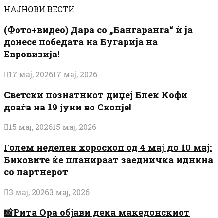
НАЈНОВИ ВЕСТИ
(Фото+видео) Дара со „Бангаранга“ ѝ ја
донесе победата на Бугарија на
Евровизија!
17 мај, 2026
17 мај, 2026
Светски познатниот диџеј Блек Кофи
доаѓа на 19 јуни во Скопје!
15 мај, 2026
15 мај, 2026
Голем неделен хороскоп од 4 мај до 10 мај:
Биковите ќе планираат заедничка иднина
со партнерот
3 мај, 2026
3 мај, 2026
📸Рита Ора објави дека македонскиот