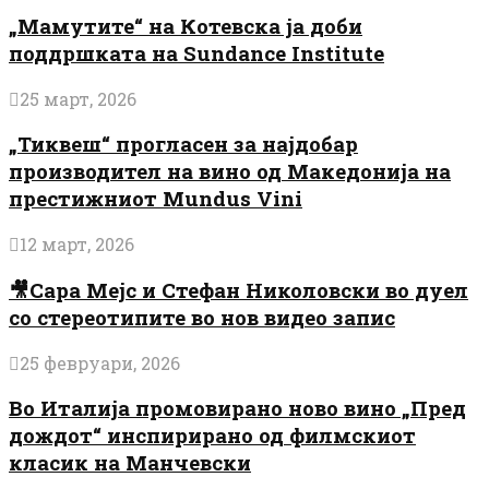
„Мамутите“ на Котевска ја доби
поддршката на Sundance Institute
25 март, 2026
„Тиквеш“ прогласен за најдобар
производител на вино од Македонија на
престижниот Mundus Vini
12 март, 2026
🎥Сара Мејс и Стефан Николовски во дуел
со стереотипите во нов видео запис
25 февруари, 2026
Во Италија промовирано ново вино „Пред
дождот“ инспирирано од филмскиот
класик на Манчевски