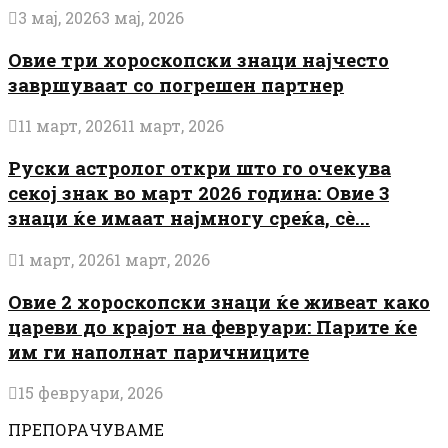
3 мај, 2026
3 мај, 2026
Овие три хороскопски знаци најчесто
завршуваат со погрешен партнер
11 март, 2026
11 март, 2026
Руски астролог откри што го очекува
секој знак во март 2026 година: Овие 3
знаци ќе имаат најмногу среќа, сè...
1 март, 2026
1 март, 2026
Овие 2 хороскопски знаци ќе живеат како
цареви до крајот на февруари: Парите ќе
им ги наполнат паричниците
15 февруари, 2026
ПРЕПОРАЧУВАМЕ