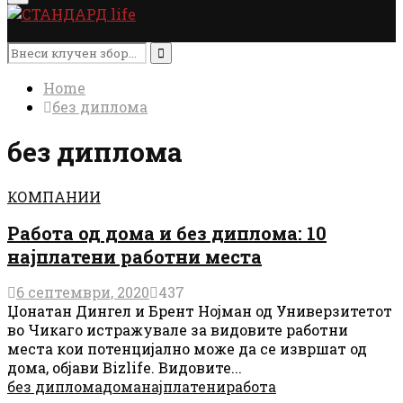
Menu
Search
for:
Search
Home
без диплома
без диплома
КОМПАНИИ
Работа од дома и без диплома: 10
најплатени работни места
6 септември, 2020
437
Џонатан Дингел и Брент Нојман од Универзитетот
во Чикаго истражувале за видовите работни
места кои потенцијално може да се извршат од
дома, објави Bizlife. Видовите...
без диплома
дома
најплатени
работа