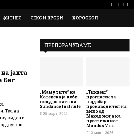
Facebook
Instag
Ema
Rs
ФИТНЕС
СЕКС И ВРСКИ
ХОРОСКОП
ПРЕПОРАЧУВАМЕ
 на јахта
а Биг
„Мамутите“ на
„Тиквеш“
Котевска ја доби
прогласен за
поддршката на
најдобар
ла
Sundance Institute
производител на
. Таа на
вино од
25 март, 2026
Македонија на
лку видеа и
престижниот
ј друшво...
Mundus Vini
12 март, 2026