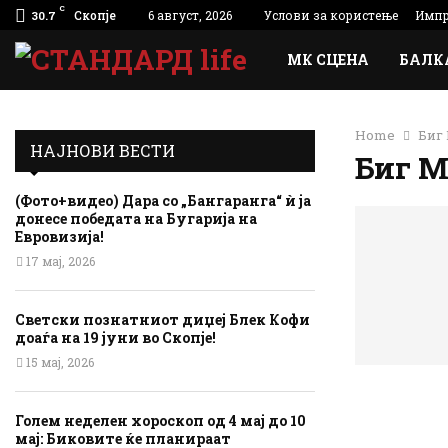
C
Скопје
6 август, 2026
Услови за користење
Импр
30.7
МК СЦЕНА
БАЛК
Home
Биг
НАЈНОВИ ВЕСТИ
Биг 
(Фото+видео) Дара со „Бангаранга“ ѝ ја
донесе победата на Бугарија на
Евровизија!
17 мај, 2026
Светски познатниот диџеј Блек Кофи
доаѓа на 19 јуни во Скопје!
15 мај, 2026
Голем неделен хороскоп од 4 мај до 10
мај: Биковите ќе планираат