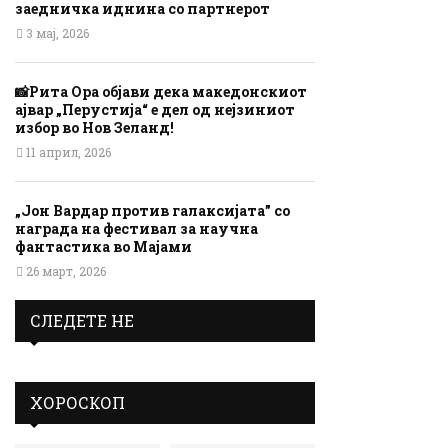
заедничка иднина со партнерот
3 мај, 2026
📸Рита Ора објави дека македонскиот
ајвар „Перустија“ е дел од нејзиниот
избор во Нов Зеланд!
11 април, 2026
„Јон Вардар против галаксијата” со
награда на фестивал за научна
фантастика во Мајами
26 март, 2026
СЛЕДЕТЕ НЕ
ХОРОСКОП