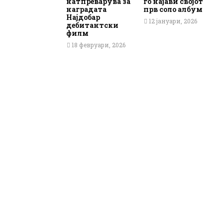
натпреварува за
го најави својот
наградата
прв соло албум
Најдобар
12 јануари, 2026
дебитантски
филм
18 февруари, 2026