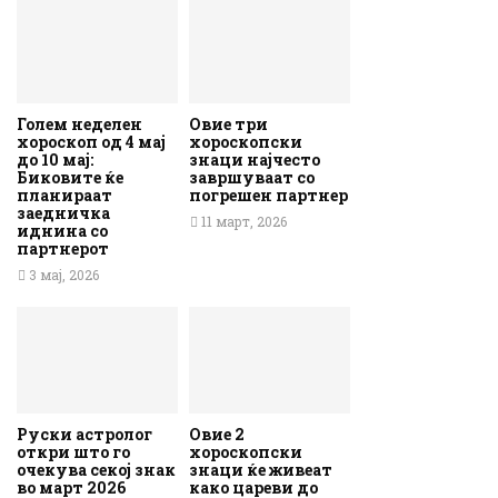
Голем неделен
Овие три
хороскоп од 4 мај
хороскопски
до 10 мај:
знаци најчесто
Биковите ќе
завршуваат со
планираат
погрешен партнер
заедничка
11 март, 2026
иднина со
партнерот
3 мај, 2026
Руски астролог
Овие 2
откри што го
хороскопски
очекува секој знак
знаци ќе живеат
во март 2026
како цареви до