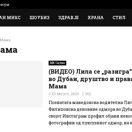
есум
АН МИКС
ШОУБИЗ
ЗДРАВЈЕ
ХРАНА
СТИЛ
 Мама
Мама
МК Сцена
(ВИДЕО) Лила се „разигра“
во Дубаи, друштво и прав
Мама
23 август, 2023
362
Познатата македонска водителка Ли
Филиповска деновиве одмора во Дубаи
својот Инстаграм профил објави неко
фотографии од луксузниот одмор, на ко