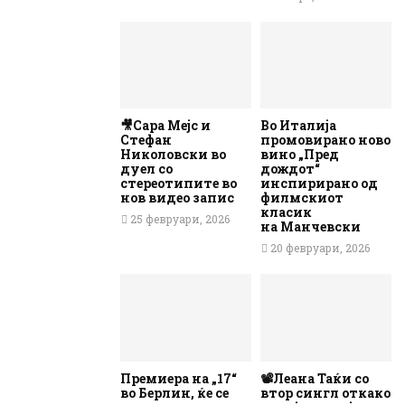
🎥Сара Мејс и
Во Италија
Стефан
промовирано ново
Николовски во
вино „Пред
дуел со
дождот“
стереотипите во
инспирирано од
нов видео запис
филмскиот
класик
25 февруари, 2026
на Манчевски
20 февруари, 2026
Премиера на „17“
📽️Леана Таќи со
во Берлин, ќе се
втор сингл откако