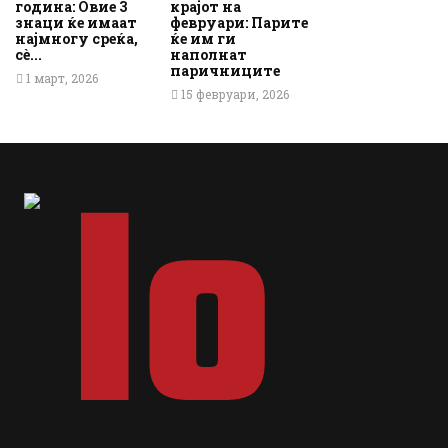
година: Овие 3
крајот на
знаци ќе имаат
февруари: Парите
најмногу среќа,
ќе им ги
сè...
наполнат
паричниците
1 март, 2026
15 февруари, 2026