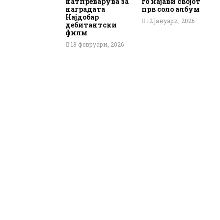
натпреварува за
го најави својот
наградата
прв соло албум
Најдобар
12 јануари, 2026
дебитантски
филм
18 февруари, 2026