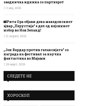
заедничка иднина со партнерот
3 мај, 2026
📸Рита Ора објави дека македонскиот
ајвар „Перустија“ е дел од нејзиниот
избор во Нов Зеланд!
11 април, 2026
„Јон Вардар против галаксијата” со
награда на фестивал за научна
фантастика во Мајами
26 март, 2026
СЛЕДЕТЕ НЕ
ХОРОСКОП