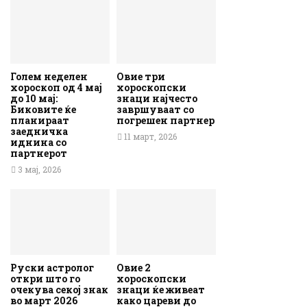
Голем неделен
Овие три
хороскоп од 4 мај
хороскопски
до 10 мај:
знаци најчесто
Биковите ќе
завршуваат со
планираат
погрешен партнер
заедничка
11 март, 2026
иднина со
партнерот
3 мај, 2026
Руски астролог
Овие 2
откри што го
хороскопски
очекува секој знак
знаци ќе живеат
во март 2026
како цареви до