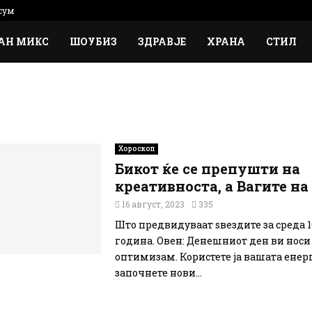
сум
АН МИКС
ШОУБИЗ
ЗДРАВЈЕ
ХРАНА
СТИЛ
Хороскоп
Бикот ќе се препушти на
креативноста, а Вагите н
16 август, 2023
335
Што предвидуваат ѕвездите за среда 1
година. Овен: Денешниот ден ви носи 
оптимизам. Користете ја вашата енерг
започнете нови...