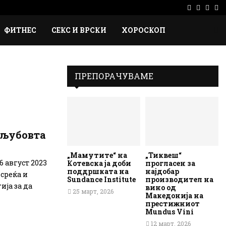
Facebook
Instag
Ema
Rs
ФИТНЕС
СЕКС И ВРСКИ
ХОРОСКОП
ПРЕПОРАЧУВАМЕ
а љубовта
„Мамутите“ на
„Тиквеш“
6 август 2023
Котевска ја доби
прогласен за
поддршката на
најдобар
среќа и
Sundance Institute
производител на
ија за да
вино од
25 март, 2026
Македонија на
престижниот
Mundus Vini
12 март, 2026