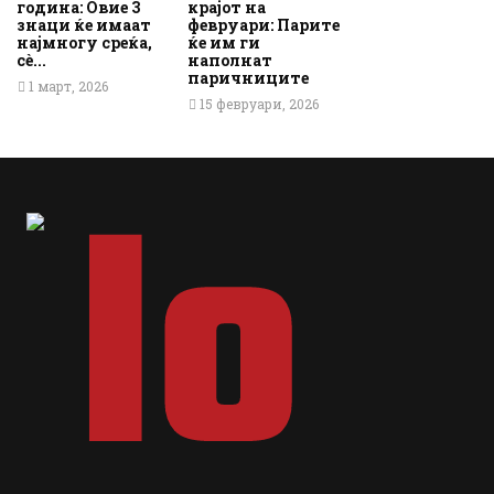
година: Овие 3
крајот на
знаци ќе имаат
февруари: Парите
најмногу среќа,
ќе им ги
сè...
наполнат
паричниците
1 март, 2026
15 февруари, 2026