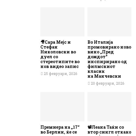
🎥Сара Мејс и
Во Италија
Стефан
промовирано ново
Николовски во
вино „Пред
дуел со
дождот“
стереотипите во
инспирирано од
нов видео запис
филмскиот
класик
25 февруари, 2026
на Манчевски
20 февруари, 2026
Премиера на „17“
📽️Леана Таќи со
во Берлин, ќе се
втор сингл откако