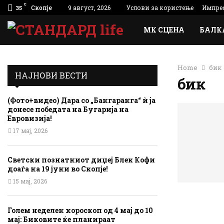
C
Скопје
9 август, 2026
Услови за користење
Импре
35
МК СЦЕНА
БАЛК
Home
бик
НАЈНОВИ ВЕСТИ
бик
(Фото+видео) Дара со „Бангаранга“ ѝ ја
донесе победата на Бугарија на
Евровизија!
17 мај, 2026
Светски познатниот диџеј Блек Кофи
доаѓа на 19 јуни во Скопје!
15 мај, 2026
Голем неделен хороскоп од 4 мај до 10
мај: Биковите ќе планираат