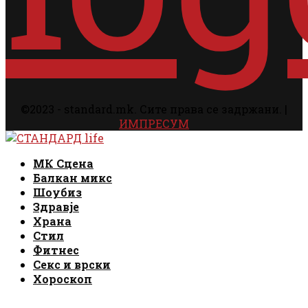
©2023 - standard.mk. Сите права се задржани. |
ИМПРЕСУМ
Facebook
Instagram
Email
Rss
Facebook
Instagram
Email
Rss
МК Сцена
Балкан микс
Шоубиз
Здравје
Храна
Стил
Фитнес
Секс и врски
Хороскоп