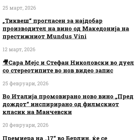
25 март, 2026
„Тиквеш“ прогласен за најдобар
производител на вино од Македонија на
престижниот Mundus Vini
12 март, 2026
🎥Сара Мејс и Стефан Николовски во дуел
со стереотипите во нов видео запис
25 февруари, 2026
Во Италија промовирано ново вино „Пред
дождот“ инспирирано од филмскиот
класик на Манчевски
20 февруари, 2026
Премиера на „17“ во Берлин, ќе се