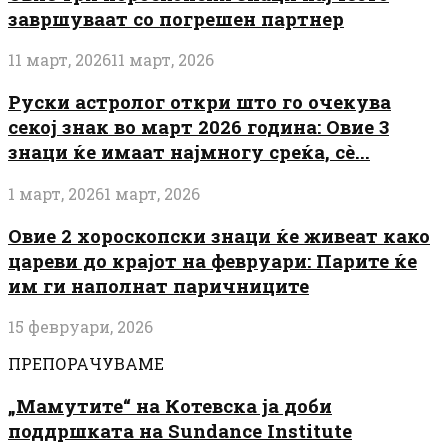
завршуваат со погрешен партнер
11 март, 2026
11 март, 2026
Руски астролог откри што го очекува
секој знак во март 2026 година: Овие 3
знаци ќе имаат најмногу среќа, сè...
1 март, 2026
1 март, 2026
Овие 2 хороскопски знаци ќе живеат како
цареви до крајот на февруари: Парите ќе
им ги наполнат паричниците
15 февруари, 2026
ПРЕПОРАЧУВАМЕ
„Мамутите“ на Котевска ја доби
поддршката на Sundance Institute