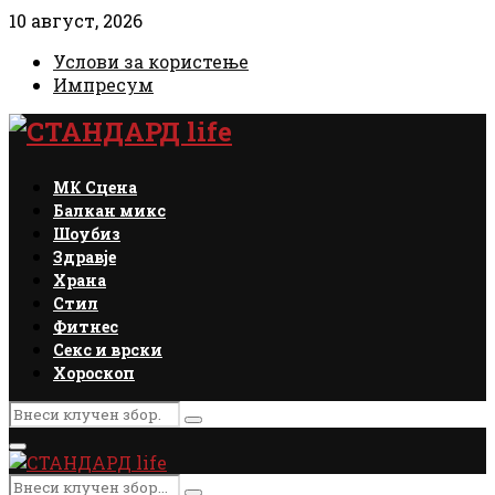
10 август, 2026
Услови за користење
Импресум
Facebook
Instagram
Email
Rss
МК Сцена
Балкан микс
Шоубиз
Здравје
Храна
Стил
Фитнес
Секс и врски
Хороскоп
Search
Search
for:
Primary
Menu
Search