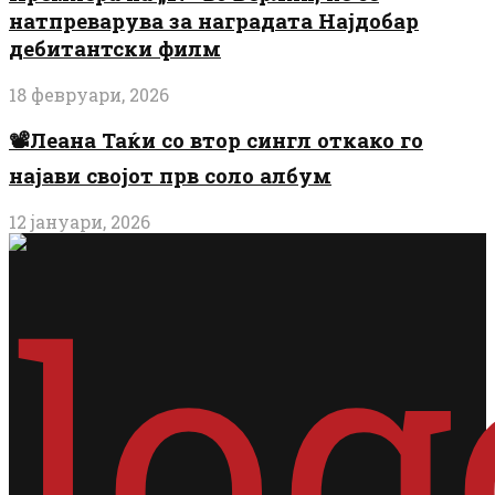
натпреварува за наградата Најдобар
дебитантски филм
18 февруари, 2026
📽️Леана Таќи со втор сингл откако го
најави својот прв соло албум
12 јануари, 2026