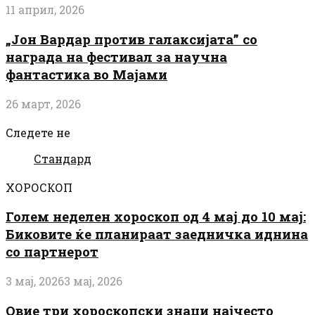
11 април, 2026
„Јон Вардар против галаксијата” со
награда на фестивал за научна
фантастика во Мајами
26 март, 2026
Следете не
Стандард
ХОРОСКОП
Голем неделен хороскоп од 4 мај до 10 мај:
Биковите ќе планираат заедничка иднина
со партнерот
3 мај, 2026
3 мај, 2026
Овие три хороскопски знаци најчесто