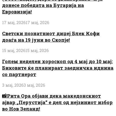
донесе победата на Бугарија на
Евровизија!
17 мај, 2026
17 мај, 2026
Светски познатниот диџеј Блек Кофи
доаѓа на 19 јуни во Скопје!
15 мај, 2026
15 мај, 2026
Голем неделен хороскоп од 4 мај до 10 мај:
Биковите ќе планираат заедничка иднина
со партнерот
3 мај, 2026
3 мај, 2026
📸Рита Ора објави дека македонскиот
ајвар „Перустија“ е дел од нејзиниот избор
во Нов Зеланд!