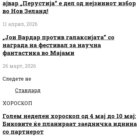
ајвар „Перустија“ е дел од нејзиниот избор
во Нов Зеланд!
11 април, 2026
„Јон Вардар против галаксијата” со
награда на фестивал за научна
фантастика во Мајами
26 март, 2026
Следете не
Стандард
ХОРОСКОП
Голем неделен хороскоп од 4 мај до 10 мај:
Биковите ќе планираат заедничка иднина
со партнерот