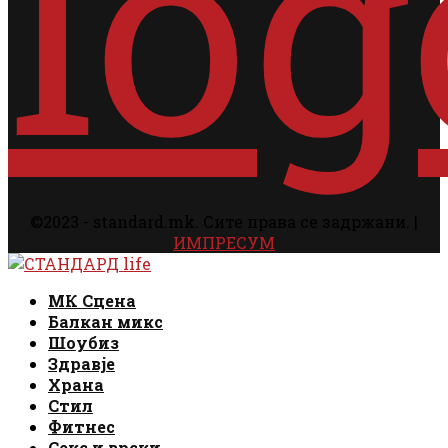
©2023 - standard.mk. Сите права се задржани. |
ИМПРЕСУМ
Facebook
Instagram
Email
Rss
Facebook
Instagram
Email
Rss
МК Сцена
Балкан микс
Шоубиз
Здравје
Храна
Стил
Фитнес
Секс и врски