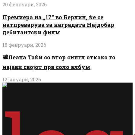
20 февруари, 2026
Премиера на „17“ во Берлин, ќе се
натпреварува за наградата Најдобар
дебитантски филм
18 февруари, 2026
📽️Леана Таќи со втор сингл откако го
најави својот прв соло албум
12 јануари, 2026