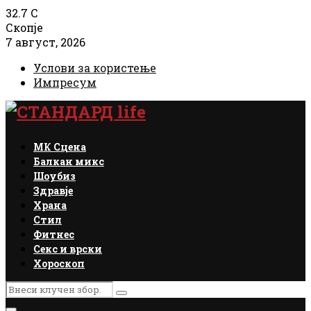
32.7
C
Скопје
7 август, 2026
Услови за користење
Импресум
Facebook
Instagram
Email
Rss
МК Сцена
Балкан микс
Шоубиз
Здравје
Храна
Стил
Фитнес
Секс и врски
Хороскоп
Search
Search
for: