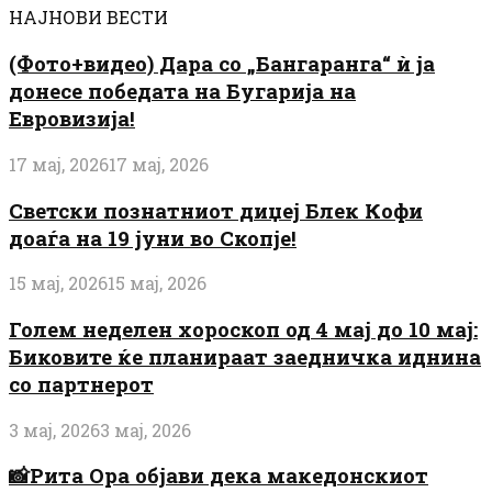
НАЈНОВИ ВЕСТИ
(Фото+видео) Дара со „Бангаранга“ ѝ ја
донесе победата на Бугарија на
Евровизија!
17 мај, 2026
17 мај, 2026
Светски познатниот диџеј Блек Кофи
доаѓа на 19 јуни во Скопје!
15 мај, 2026
15 мај, 2026
Голем неделен хороскоп од 4 мај до 10 мај:
Биковите ќе планираат заедничка иднина
со партнерот
3 мај, 2026
3 мај, 2026
📸Рита Ора објави дека македонскиот