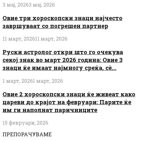
3 мај, 2026
3 мај, 2026
Овие три хороскопски знаци најчесто
завршуваат со погрешен партнер
11 март, 2026
11 март, 2026
Руски астролог откри што го очекува
секој знак во март 2026 година: Овие 3
знаци ќе имаат најмногу среќа, сè...
1 март, 2026
1 март, 2026
Овие 2 хороскопски знаци ќе живеат како
цареви до крајот на февруари: Парите ќе
им ги наполнат паричниците
15 февруари, 2026
ПРЕПОРАЧУВАМЕ