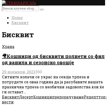
Primary
Menu
Search
Search
for:
Home
Бисквит
Бисквит
Храна
🎥Кошници од бисквити полнети со фил
од ванила и сезонско овошје
29 ноември, 2023
390
Ситните колачи се украс на секоја трпеза и
потрудете се оваа година да ја разубавите вашата
празнична трпеза со необични задоволства кои ќе
ги остават...
Бисквит
Десерт
Кошници
препорачуваме
Рецепт
топ-
вести