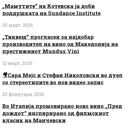
„Мамутите“ на Котевска ја доби
поддршката на Sundance Institute
25 март, 2026
„Тиквеш“ прогласен за најдобар
производител на вино од Македонија на
престижниот Mundus Vini
12 март, 2026
🎥Сара Мејс и Стефан Николовски во дуел
со стереотипите во нов видео запис
25 февруари, 2026
Во Италија промовирано ново вино „Пред
дождот“ инспирирано од филмскиот
класик на Манчевски