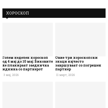
ХОРОСКОП
Голем неделен хороскоп
Овие три хороскопски
од 4 мај до 10 мај: Биковите
знаци најчесто
ќе планираат заедничка
завршуваат со погрешен
иднина со партнерот
партнер
3 мај, 2026
11 март, 2026