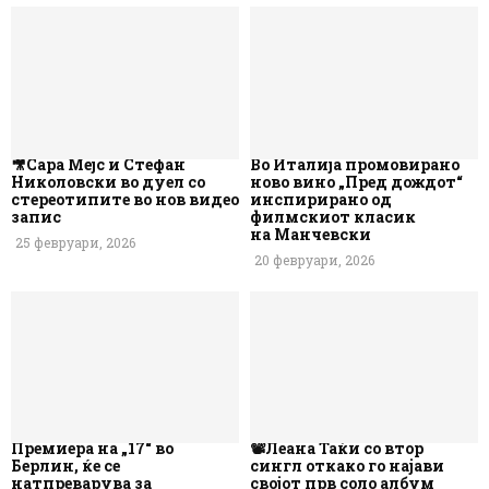
🎥Сара Мејс и Стефан
Во Италија промовирано
Николовски во дуел со
ново вино „Пред дождот“
стереотипите во нов видео
инспирирано од
запис
филмскиот класик
на Манчевски
25 февруари, 2026
20 февруари, 2026
Премиера на „17“ во
📽️Леана Таќи со втор
Берлин, ќе се
сингл откако го најави
натпреварува за
својот прв соло албум