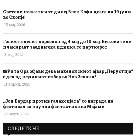
Светски познатниот диџеј Блек Кофи доаѓа на 19 јуни
во Скопје!
15 мај, 2026
Голем неделен хороскоп од 4 мај до 10 мај: Биковите ќе
планираат заедничка иднина со партнерот
3 мај, 2026
📸Рита Ора објави дека македонскиот ајвар „Перустија“
е дел од нејзиниот избор во Нов Зеланд!
11 април, 2026
„Јон Вардар против галаксијата” со награда на
фестивал за научна фантастика во Мајами
26 март, 2026
СЛЕДЕТЕ НЕ