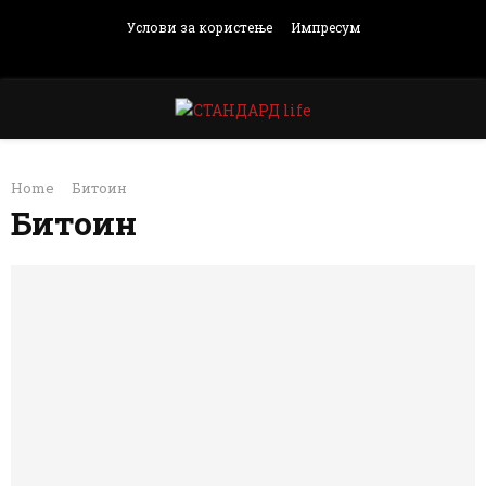
Услови за користење
Импресум
Facebook
Instagram
Email
Rss
PRIMARY
Home
Битоин
MENU
Битоин