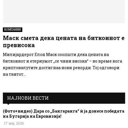
КОМПАНИИ
Маск смета дека цената на биткоинот е
превисока
Милијардерот Елон Маск соопшти дека цената на
биткоинот и етериумот „се чини висока“ – во време кога
криптовалутите достигнаа нови рекорди. Тој одговори
на твитот...
НАЈНОВИ ВЕСТИ
(Фото+видео) Дара со „Бангаранга“ ѝ ја донесе победата
на Бугарија на Евровизија!
17 мај, 2026