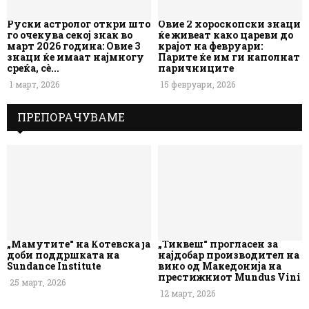
Руски астролог откри што
Овие 2 хороскопски знаци
го очекува секој знак во
ќе живеат како цареви до
март 2026 година: Овие 3
крајот на февруари:
знаци ќе имаат најмногу
Парите ќе им ги наполнат
среќа, сè...
паричниците
1 март, 2026
15 февруари, 2026
ПРЕПОРАЧУВАМЕ
„Мамутите“ на Котевска ја
„Тиквеш“ прогласен за
доби поддршката на
најдобар производител на
Sundance Institute
вино од Македонија на
престижниот Mundus Vini
25 март, 2026
12 март, 2026