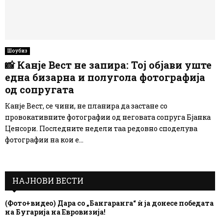
Шоубиз
📸 Канје Вест не запира: Тој објави уште
една бизарна и полугола фотографија
од сопругата
Канје Вест, се чини, не планира да застане со
провокативните фотографии од неговата сопруга Бјанка
Ценсори. Последните недели таа редовно споделува
фотографии на кои е...
НАЈНОВИ ВЕСТИ
(Фото+видео) Дара со „Бангаранга“ ѝ ја донесе победата
на Бугарија на Евровизија!