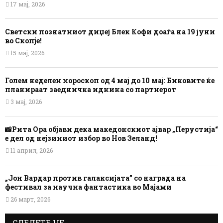
17 мај, 2026
Светски познатниот диџеј Блек Кофи доаѓа на 19 јуни
во Скопје!
15 мај, 2026
Голем неделен хороскоп од 4 мај до 10 мај: Биковите ќе
планираат заедничка иднина со партнерот
3 мај, 2026
📸Рита Ора објави дека македонскиот ајвар „Перустија“
е дел од нејзиниот избор во Нов Зеланд!
11 април, 2026
„Јон Вардар против галаксијата” со награда на
фестивал за научна фантастика во Мајами
26 март, 2026
СЛЕДЕТЕ НЕ