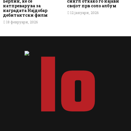
Берлин, ќе се
сингл откако го најави
натпреварува за
својот прв соло албум
наградата Најдобар
12 јануари, 2026
дебитантски филм
18 февруари, 2026