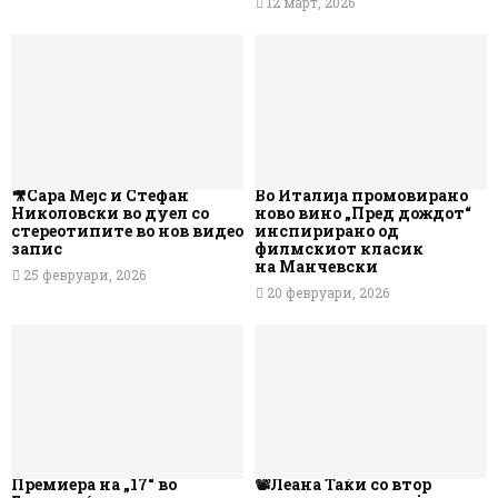
12 март, 2026
🎥Сара Мејс и Стефан
Во Италија промовирано
Николовски во дуел со
ново вино „Пред дождот“
стереотипите во нов видео
инспирирано од
запис
филмскиот класик
на Манчевски
25 февруари, 2026
20 февруари, 2026
Премиера на „17“ во
📽️Леана Таќи со втор