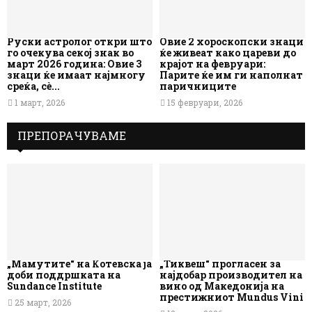
Руски астролог откри што
Овие 2 хороскопски знаци
го очекува секој знак во
ќе живеат како цареви до
март 2026 година: Овие 3
крајот на февруари:
знаци ќе имаат најмногу
Парите ќе им ги наполнат
среќа, сè...
паричниците
1 март, 2026
15 февруари, 2026
ПРЕПОРАЧУВАМЕ
„Мамутите“ на Котевска ја
„Тиквеш“ прогласен за
доби поддршката на
најдобар производител на
Sundance Institute
вино од Македонија на
престижниот Mundus Vini
25 март, 2026