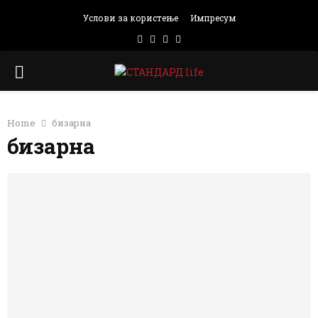
Услови за користење
Импресум
Facebook
Instagram
Email
Rss
PRIMARY
MENU
Home
бизарна
бизарна