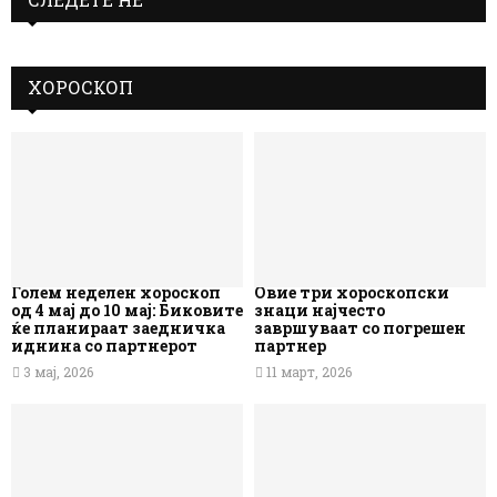
ХОРОСКОП
Голем неделен хороскоп
Овие три хороскопски
од 4 мај до 10 мај: Биковите
знаци најчесто
ќе планираат заедничка
завршуваат со погрешен
иднина со партнерот
партнер
3 мај, 2026
11 март, 2026