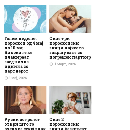
Голем неделен
Овие три
хороскоп од 4 мај
хороскопски
до 10 мај:
знаци најчесто
Биковите ќе
завршуваат со
планираат
погрешен партнер
заедничка
11 март, 2026
иднина со
партнерот
3 мај, 2026
Руски астролог
Овие 2
откри што го
хороскопски
очекува секој знак
знаци ќе живеат