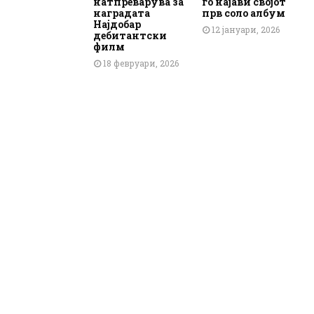
натпреварува за
го најави својот
наградата
прв соло албум
Најдобар
12 јануари, 2026
дебитантски
филм
18 февруари, 2026