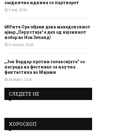
заедничка иднина со партнерот
3 мај, 2026
Рита Ора објави дека македонскиот
ајвар „Перустија“ е дел од нејзиниот
избор во Нов Зеланд!
11 април, 2026
„Јон Вардар против галаксијата” со
награда на фестивал за научна
фантастика во Мајами
26 март, 2026
СЛЕДЕТЕ НЕ
ХОРОСКОП