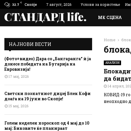
C
Скопје
7 август, 2026
Услови за користење
Им
32.7
МК СЦЕНА
Home
бло
НАЈНОВИ ВЕСТИ
блок
(Фото+видео) Дара со „Бангаранга“ ѝ ја
АНАЛИЗИ
донесе победата на Бугарија на
Евровизија!
Блокадит
17 мај, 2026
да бида
14 април, 20
Светски познатниот диџеј Блек Кофи
КОВИД-19 го 
доаѓа на 19 јуни во Скопје!
неопходно да
15 мај, 2026
Голем неделен хороскоп од 4 мај до 10
мај: Биковите ќе планираат