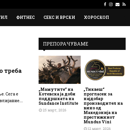
Facebook
Instagr
Emai
Rs
ТИЛ
ФИТНЕС
СЕКС И ВРСКИ
ХОРОСКОП
ПРЕПОРАЧУВАМЕ
о треба
„Мамутите“ на
„Тиквеш“
Котевска ја доби
прогласен за
е. Сега е
поддршката на
најдобар
лијание....
Sundance Institute
производител на
вино од
25 март, 2026
Македонија на
престижниот
Mundus Vini
12 март, 2026