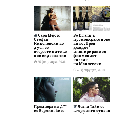
Сара Мејс и
Во Италија
Стефан
промовирано ново
Николовски во
вино „Пред
дуел со
дождот“
стереотипите во
инспирирано од
нов видео запис
филмскиот
класик
25 февруари, 2026
на Манчевски
20 февруари, 2026
Премиера на „17“
Леана Таќи со
во Берлин, ќе се
втор сингл откако