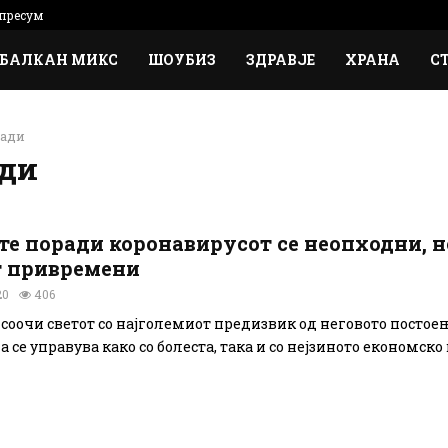
пресум
БАЛКАН МИКС
ШОУБИЗ
ЗДРАВЈЕ
ХРАНА
С
кади
ади
е поради коронавирусот се неопходни, н
т привремени
20
406
соочи светот со најголемиот предизвик од неговото постоењ
 се управува како со болеста, така и со нејзиното економско в