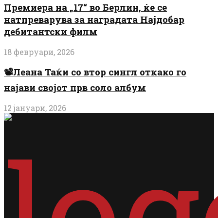
Премиера на „17“ во Берлин, ќе се
натпреварува за наградата Најдобар
дебитантски филм
18 февруари, 2026
📽️Леана Таќи со втор сингл откако го
најави својот прв соло албум
12 јануари, 2026