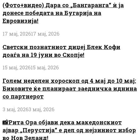
(Фото+видео) Дара со „Бангаранга“ ѝ ја
донесе победата на Бугарија на
Евровизија!
17 мај, 2026
17 мај, 2026
Светски познатниот диџеј Блек Кофи
доаѓа на 19 јуни во Скопје!
15 мај, 2026
15 мај, 2026
Голем неделен хороскоп од 4 мај до 10 мај:
Биковите ќе планираат заедничка иднина
со партнерот
3 мај, 2026
3 мај, 2026
📸Рита Ора објави дека македонскиот
ајвар „Перустија“ е дел од нејзиниот избор
во Нов Зеланд!