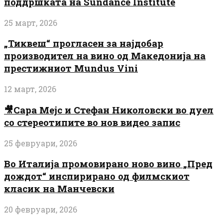
поддршката на Sundance Institute
25 март, 2026
„Тиквеш“ прогласен за најдобар
производител на вино од Македонија на
престижниот Mundus Vini
12 март, 2026
🎥Сара Мејс и Стефан Николовски во дуел
со стереотипите во нов видео запис
25 февруари, 2026
Во Италија промовирано ново вино „Пред
дождот“ инспирирано од филмскиот
класик на Манчевски
20 февруари, 2026