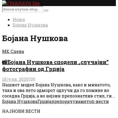
Primary
Menu
Search
Search
for:
Home
Бојана Нушкова
Бојана Нушкова
МК Сцена
📸Бојана Нушкова сподели „случајни“
фотографии од Грција
18 јули, 2025
320
Нашиот модел Бојана Нушкова, како и минатото,
така и ова лето одморот одлучи да го помине во
соседна Грција, а во нејзин препознатлив стил, ги...
Бојана Нушкова
Грција
препорачуваме
топ-вести
НАЈНОВИ ВЕСТИ