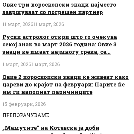
Овие три хороскопски знаци најчесто
завршуваат со погрешен партнер
11 март, 2026
11 март, 2026
Руски астролог откри што го очекува
секој знак во март 2026 година: Овие 3
знаци ќе имаат најмногу среќа, сè...
1 март, 2026
1 март, 2026
Овие 2 хороскопски знаци ќе живеат како
цареви до крајот на февруари: Парите ќе
им ги наполнат паричниците
15 февруари, 2026
ПРЕПОРАЧУВАМЕ
„Мамутите“ на Котевска ја доби