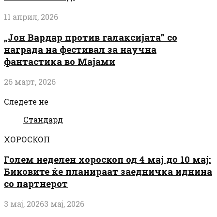
11 април, 2026
„Јон Вардар против галаксијата” со
награда на фестивал за научна
фантастика во Мајами
26 март, 2026
Следете не
Стандард
ХОРОСКОП
Голем неделен хороскоп од 4 мај до 10 мај:
Биковите ќе планираат заедничка иднина
со партнерот
3 мај, 2026
3 мај, 2026