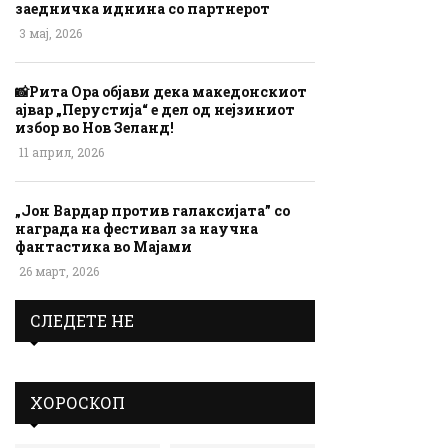
заедничка иднина со партнерот
3 мај, 2026
📸Рита Ора објави дека македонскиот
ајвар „Перустија“ е дел од нејзиниот
избор во Нов Зеланд!
11 април, 2026
„Јон Вардар против галаксијата” со
награда на фестивал за научна
фантастика во Мајами
26 март, 2026
СЛЕДЕТЕ НЕ
ХОРОСКОП