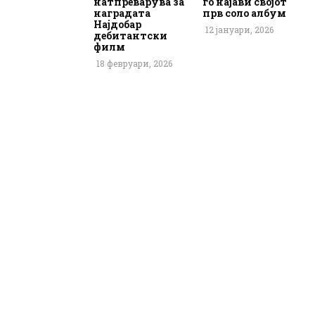
натпреварува за
го најави својот
наградата
прв соло албум
Најдобар
12 јануари, 2026
дебитантски
филм
18 февруари, 2026