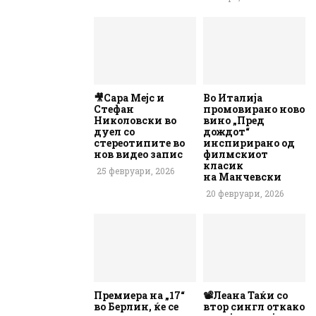
🎥Сара Мејс и
Во Италија
Стефан
промовирано ново
Николовски во
вино „Пред
дуел со
дождот“
стереотипите во
инспирирано од
нов видео запис
филмскиот
класик
25 февруари, 2026
на Манчевски
20 февруари, 2026
Премиера на „17“
📽️Леана Таќи со
во Берлин, ќе се
втор сингл откако