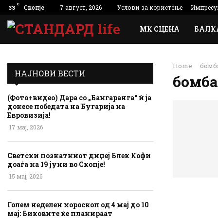
C
Скопје
7 август, 2026
Услови за користење
Импресу
33
МК СЦЕНА
БАЛК
Home
бомб
НАЈНОВИ ВЕСТИ
бомб
(Фото+видео) Дара со „Бангаранга“ ѝ ја
донесе победата на Бугарија на
Евровизија!
17 мај, 2026
Светски познатниот диџеј Блек Кофи
доаѓа на 19 јуни во Скопје!
15 мај, 2026
Голем неделен хороскоп од 4 мај до 10
мај: Биковите ќе планираат