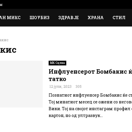
м
АН МИКС
ШОУБИЗ
ЗДРАВЈЕ
ХРАНА
СТИЛ
акис
акис
МК Сцена
Инфлуенсерот Бомбакис ќ
татко
12 јули, 2023
305
Познатиот инфлуенсер Бомбакис ќе ст
Тој минатиот месец се ожени со негов
Вики. Тој на својот инстаграм профил 
картон, но од ултразвук...