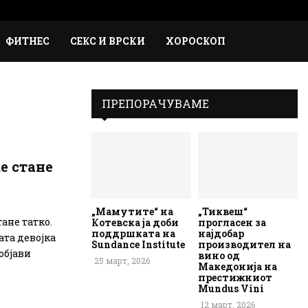
Faceb
Inst
Em
Rs
ФИТНЕС
СЕКС И ВРСКИ
ХОРОСКОП
ПРЕПОРАЧУВАМЕ
е стане
„Мамутите“ на
„Тиквеш“
ане татко.
Котевска ја доби
прогласен за
поддршката на
најдобар
ата девојка
Sundance Institute
производител на
објави
вино од
25 март, 2026
Македонија на
престижниот
Mundus Vini
12 март, 2026