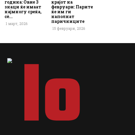
година: Овие 3
крајот на
знаци ќе имаат
февруари: Парите
најмногу среќа,
ќе им ги
сè...
наполнат
паричниците
1 март, 2026
15 февруари, 2026