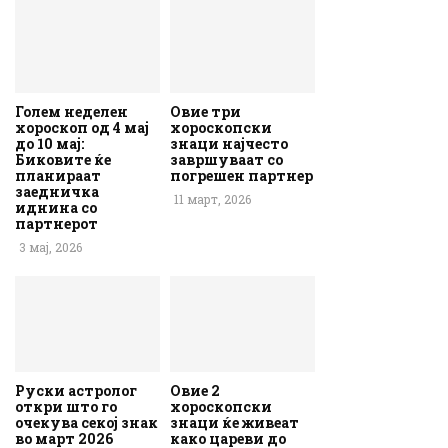
Голем неделен
Овие три
хороскоп од 4 мај
хороскопски
до 10 мај:
знаци најчесто
Биковите ќе
завршуваат со
планираат
погрешен партнер
заедничка
11 март, 2026
иднина со
партнерот
3 мај, 2026
Руски астролог
Овие 2
откри што го
хороскопски
очекува секој знак
знаци ќе живеат
во март 2026
како цареви до