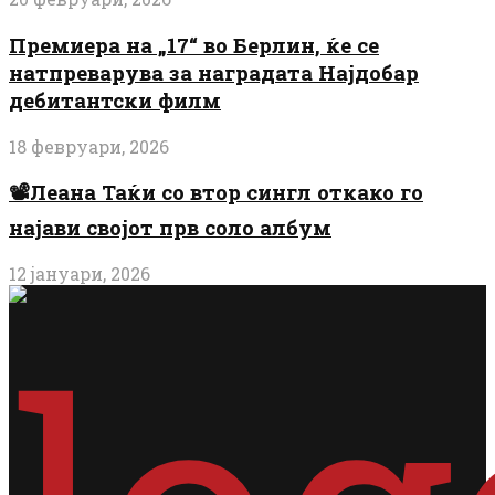
Премиера на „17“ во Берлин, ќе се
натпреварува за наградата Најдобар
дебитантски филм
18 февруари, 2026
📽️Леана Таќи со втор сингл откако го
најави својот прв соло албум
12 јануари, 2026