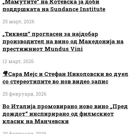
„Мамутите“ на Котевска ја доби
поддршката на Sundance Institute
25 март, 2026
„Тиквеш“ прогласен за најдобар
производител на вино од Македонија на
престижниот Mundus Vini
12 март, 2026
🎥Сара Мејс и Стефан Николовски во дуел
со стереотипите во нов видео запис
25 февруари, 2026
Во Италија промовирано ново вино „Пред
дождот“ инспирирано од филмскиот
класик на Манчевски
20 февруари, 2026