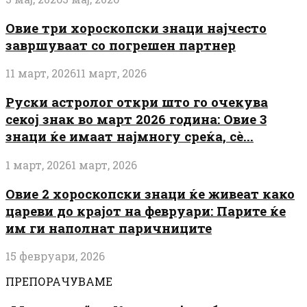
Овие три хороскопски знаци најчесто
завршуваат со погрешен партнер
11 март, 2026
11 март, 2026
Руски астролог откри што го очекува
секој знак во март 2026 година: Овие 3
знаци ќе имаат најмногу среќа, сè...
1 март, 2026
1 март, 2026
Овие 2 хороскопски знаци ќе живеат како
цареви до крајот на февруари: Парите ќе
им ги наполнат паричниците
15 февруари, 2026
ПРЕПОРАЧУВАМЕ