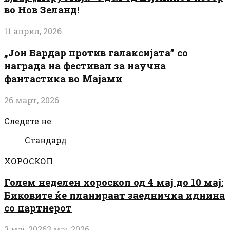
во Нов Зеланд!
11 април, 2026
„Јон Вардар против галаксијата” со
награда на фестивал за научна
фантастика во Мајами
26 март, 2026
Следете не
Стандард
ХОРОСКОП
Голем неделен хороскоп од 4 мај до 10 мај:
Биковите ќе планираат заедничка иднина
со партнерот
3 мај, 2026
3 мај, 2026