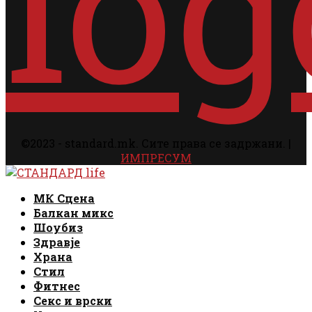
©2023 - standard.mk. Сите права се задржани. |
ИМПРЕСУМ
Facebook
Instagram
Email
Rss
Facebook
Instagram
Email
Rss
МК Сцена
Балкан микс
Шоубиз
Здравје
Храна
Стил
Фитнес
Секс и врски