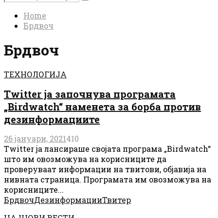
Search
for:
Home
Брдвоч
Брдвоч
ТЕХНОЛОГИЈА
Twitter ја започнува програмата
„Birdwatch“ наменета за борба против
дезинформациите
26 јануари, 2021
410
Twitter ја лансираше својата програма „Birdwatch“
што им овозможува на корисниците да
проверуваат информации на твитови, објавија на
нивната страница. Програмата им овозможува на
корисниците...
Брдвоч
Дезинформации
Твитер
НАЈНОВИ ВЕСТИ