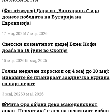
(Фото+видео) Дара со „Бангаранга“ ѝ ја
донесе победата на Бугарија на
Евровизија!
17 мај, 2026
17 мај, 2026
Светски познатниот диџеј Блек Кофи
доаѓа на 19 јуни во Скопје!
15 мај, 2026
15 мај, 2026
Голем неделен хороскоп од 4 мај до 10 мај:
Биковите ќе планираат заедничка иднина
со партнерот
3 мај, 2026
3 мај, 2026
📸Рита Ора објави дека македонскиот
ајвар „Перустија“ е дел од нејзиниот избор