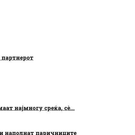
о партнерот
аат најмногу среќа, сè...
 ги наполнат паричниците