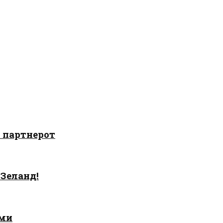
о партнерот
 Зеланд!
ами