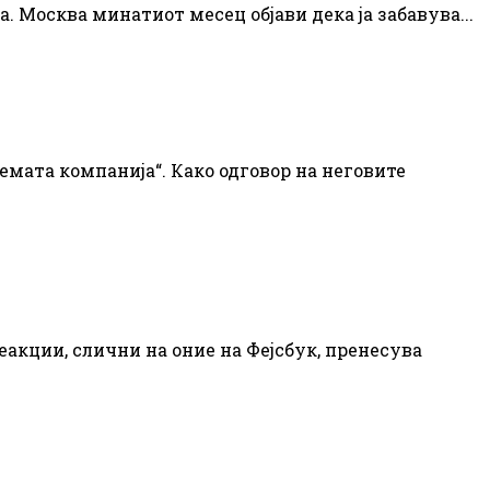
. Москва минатиот месец објави дека ја забавува...
лемата компанија“. Како одговор на неговите
акции, слични на оние на Фејсбук, пренесува