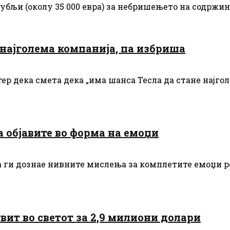
убљи (околу 35 000 евра) за небришењето на содржина
 најголема компанија, па избриша
тер дека смета дека „има шанса Тесла да стане најго
 објавите во форма на емоџи
а ги дознае нивните мислења за комплетите емоџи ре
вит во светот за 2,9 милиони долари