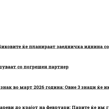
: Биковите ќе планираат заедничка иднина с
шуваат со погрешен партнер
знак во март 2026 година: Овие 3 знаци ќе им
цареви до крајот на февруари: Парите ќе им