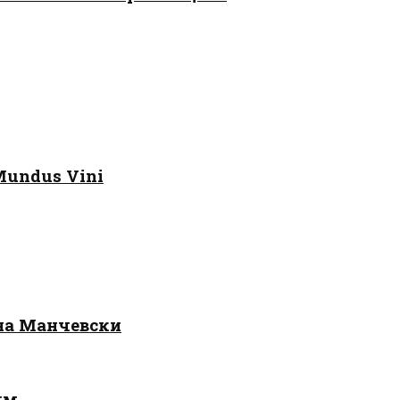
Mundus Vini
 на Манчевски
лм