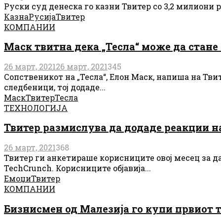
Руски суд денеска го казни Твитер со 3,2 милиони р
Казна
Русија
Твитер
КОМПАНИИ
Маск твитна дека „Тесла“ може да стане
26 март, 2021
26 март, 2021
345
Сопственикот на „Тесла“, Елон Маск, напиша на Тви
следбеници, тој додаде...
Маск
Твитер
Тесла
ТЕХНОЛОГИЈА
Твитер размислува да додаде реакции на
26 март, 2021
368
Твитер ги анкетираше корисниците овој месец за д
TechCrunch. Корисниците објавија...
Емоџи
Твитер
КОМПАНИИ
Бизнисмен од Малезија го купи првиот т