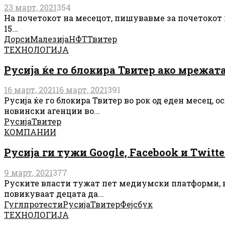
23 март, 2021
354
На почетокот на месецот, пишувавме за почетокот н
15...
Дорси
Малезија
НФТ
Твитер
ТЕХНОЛОГИЈА
Русија ќе го блокира Твитер ако мрежат
16 март, 2021
16 март, 2021
391
Русија ќе го блокира Твитер во рок од еден месец, 
новински агенции во...
Русија
Твитер
КОМПАНИИ
Русија ги тужи Google, Facebook и Twitte
9 март, 2021
377
Руските власти тужат пет медиумски платформи, вкл
повикуваат децата да...
Гугл
протести
Русија
Твитер
Фејсбук
ТЕХНОЛОГИЈА