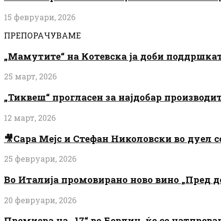
15 февруари, 2026
ПРЕПОРАЧУВАМЕ
„Мамутите“ на Котевска ја доби поддршката
25 март, 2026
„Тиквеш“ прогласен за најдобар производи
12 март, 2026
🎥Сара Мејс и Стефан Николовски во дуел с
25 февруари, 2026
Во Италија промовирано ново вино „Пред 
20 февруари, 2026
Премиера на „17“ во Берлин, ќе се натпрев