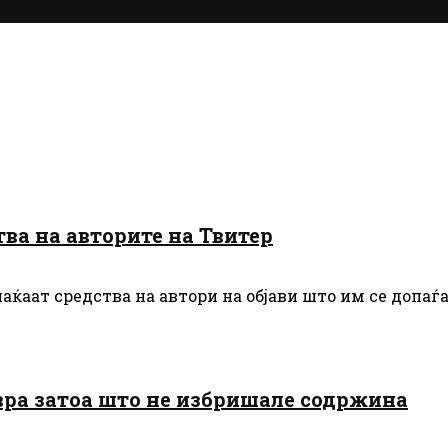
тва на авторите на Твитер
ќаат средства на автори на објави што им се допаѓаа
вра затоа што не избришале содржина