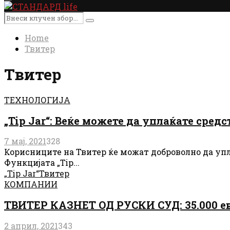
Primary
Menu
Search
Search
for:
Home
Твитер
Твитер
ТЕХНОЛОГИЈА
„Tip Jar“: Веќе можете да уплаќате средс
7 мај, 2021
328
Корисниците на Твитер ќе можат доброволно да упла
Функцијата „Tip...
„Tip Jar“
Твитер
КОМПАНИИ
ТВИТЕР КАЗНET ОД РУСКИ СУД: 35.000 е
2 април, 2021
343