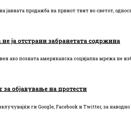
а јавната продажба на првиот твит во светот, односн
а не ја отстрани забранетата содржина
освен ако позната американска социјална мрежа не и
r за објавување на протести
учувајќи ги Google, Facebook и Twitter, за наводно 