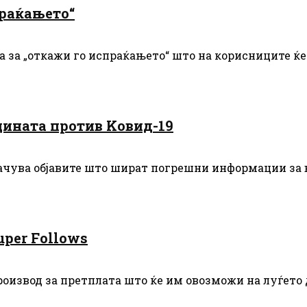
праќањето“
 за „откажи го испраќањето“ што на корисниците ќе
цината против Kовид-19
означува објавите што шират погрешни информации за
uper Follows
производ за претплата што ќе им овозможи на луѓето