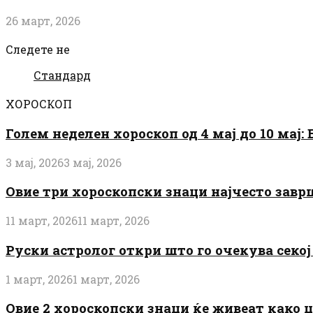
26 март, 2026
Следете не
Стандард
ХОРОСКОП
Голем неделен хороскоп од 4 мај до 10 мај
3 мај, 2026
3 мај, 2026
Овие три хороскопски знаци најчесто завр
11 март, 2026
11 март, 2026
Руски астролог откри што го очекува секој 
1 март, 2026
1 март, 2026
Овие 2 хороскопски знаци ќе живеат како 