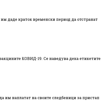
 им даде краток временски период да отстранат
 вакцините КОВИД-19. Се наведува дека етикетите
 да им наплатат на своите следбеници за пристап