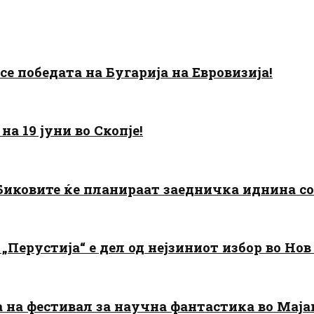
есе победата на Бугарија на Евровизија!
а 19 јуни во Скопје!
: Биковите ќе планираат заедничка иднина с
„Перустија“ е дел од нејзиниот избор во Нов
да на фестивал за научна фантастика во Мај