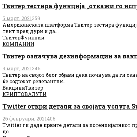
Твитер тестира функција „откажи го ис
5 март, 2021
359
Американската платформа Твитер тестира функција
твит пред дури и да...
Твитер
Функции
КОМПАНИИ
Твитер означува дезинформации за вак
3 март, 2021
346
Твитер на својот блог објави дека почнува да ги 
ќе содржат релевантни...
Вакцини
Твитер
КРИПТОВАЛУТИ
Twitter откри детали за својата услуга S
26 февруари, 2021
406
Twitter ги даде првите детали за потенцијалниот 
до...