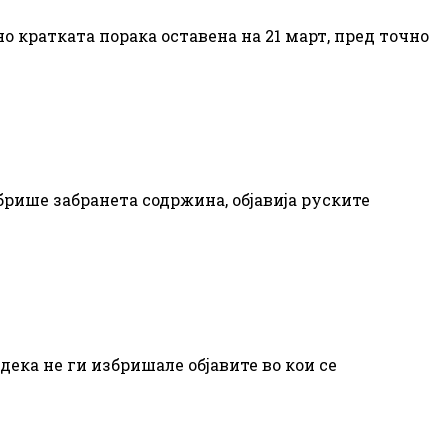
о кратката порака оставена на 21 март, пред точно
збрише забранета содржина, објавија руските
дека не ги избришале објавите во кои се