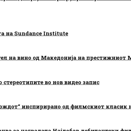
 на Sundance Institute
тел на вино од Македонија на престижниот 
о стереотипите во нов видео запис
дождот“ инспирирано од филмскиот класик
арува за наградата Најдобар дебитантски фи