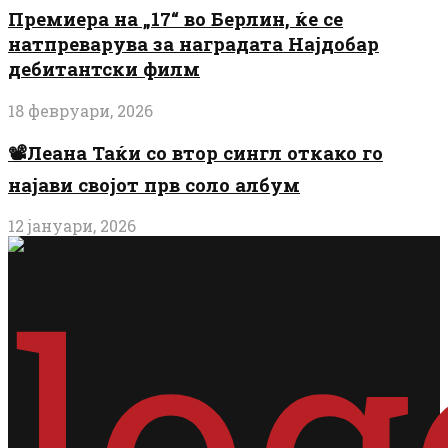
Премиера на „17“ во Берлин, ќе се
натпреварува за наградата Најдобар
дебитантски филм
18 февруари, 2026
📽️Леана Таќи со втор сингл откако го
најави својот прв соло албум
12 јануари, 2026