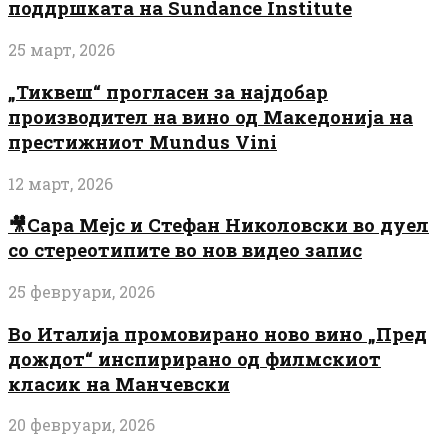
поддршката на Sundance Institute
25 март, 2026
„Тиквеш“ прогласен за најдобар
производител на вино од Македонија на
престижниот Mundus Vini
12 март, 2026
🎥Сара Мејс и Стефан Николовски во дуел
со стереотипите во нов видео запис
25 февруари, 2026
Во Италија промовирано ново вино „Пред
дождот“ инспирирано од филмскиот
класик на Манчевски
20 февруари, 2026