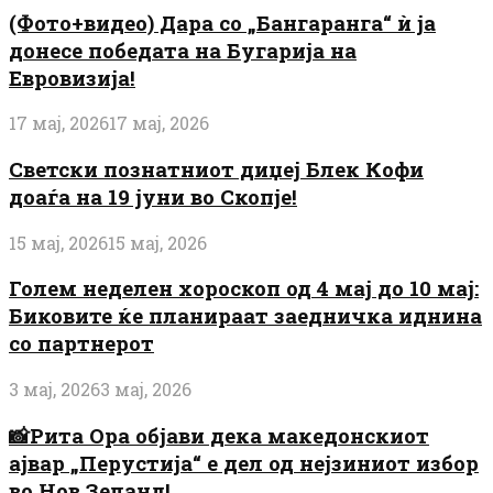
(Фото+видео) Дара со „Бангаранга“ ѝ ја
донесе победата на Бугарија на
Евровизија!
17 мај, 2026
17 мај, 2026
Светски познатниот диџеј Блек Кофи
доаѓа на 19 јуни во Скопје!
15 мај, 2026
15 мај, 2026
Голем неделен хороскоп од 4 мај до 10 мај:
Биковите ќе планираат заедничка иднина
со партнерот
3 мај, 2026
3 мај, 2026
📸Рита Ора објави дека македонскиот
ајвар „Перустија“ е дел од нејзиниот избор
во Нов Зеланд!