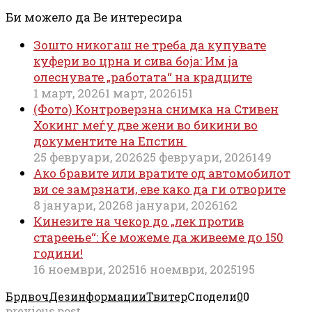
Би можело да Ве интересира
Зошто никогаш не треба да купувате
куфери во црна и сива боја: Им ја
олеснувате „работата“ на крадците
1 март, 2026
1 март, 2026
151
(Фото) Контроверзна снимка на Стивен
Хокинг меѓу две жени во бикини во
документите на Епстин
25 февруари, 2026
25 февруари, 2026
149
Ако бравите или вратите од автомобилот
ви се замрзнати, еве како да ги отворите
8 јануари, 2026
8 јануари, 2026
162
Кинезите на чекор до „лек против
стареење“: Ќе можеме да живееме до 150
години!
16 ноември, 2025
16 ноември, 2025
195
Брдвоч
Дезинформации
Твитер
Сподели
0
0
previous post