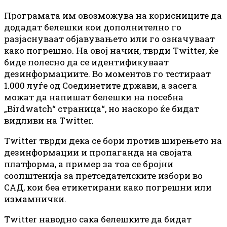
Програмата им овозможува на корисниците да
додадат белешки кои дополнително го
разјаснуваат објавувањето или го означуваат
како погрешно. На овој начин, тврди Twitter, ќе
биде полесно да се идентификуваат
дезинформациите. Во моментов го тестираат
1.000 луѓе од Соединетите држави, а засега
можат да напишат белешки на посебна
„Birdwatch“ страница“, но наскоро ќе бидат
видливи на Twitter.
Twitter тврди дека се бори против ширењето на
дезинформации и пропаганда на својата
платформа, а пример за тоа се бројни
соопштенија за претседателските избори во
САД, кои беа етикетирани како погрешни или
измамнички.
Twitter наводно сака белешките да бидат