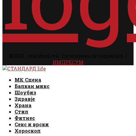
©2023 - standard.mk. Сите права се задржани. |
ИМПРЕСУМ
Facebook
Instagram
Email
Rss
Facebook
Instagram
Email
Rss
МК Сцена
Балкан микс
Шоубиз
Здравје
Храна
Стил
Фитнес
Секс и врски
Хороскоп