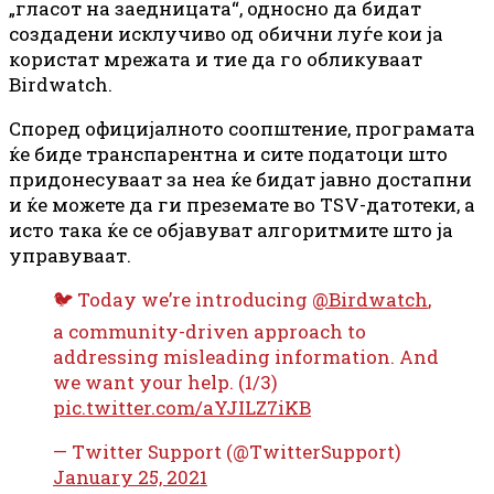
„гласот на заедницата“, односно да бидат
создадени исклучиво од обични луѓе кои ја
користат мрежата и тие да го обликуваат
Birdwatch.
Според официјалното соопштение, програмата
ќе биде транспарентна и сите податоци што
придонесуваат за неа ќе бидат јавно достапни
и ќе можете да ги преземате во TSV-датотеки, а
исто така ќе се објавуват алгоритмите што ја
управуваат.
🐦 Today we’re introducing
@Birdwatch
,
a community-driven approach to
addressing misleading information. And
we want your help. (1/3)
pic.twitter.com/aYJILZ7iKB
— Twitter Support (@TwitterSupport)
January 25, 2021