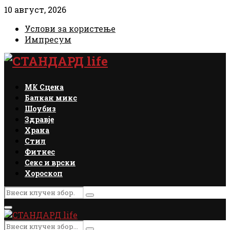
10 август, 2026
Услови за користење
Импресум
Facebook
Instagram
Email
Rss
МК Сцена
Балкан микс
Шоубиз
Здравје
Храна
Стил
Фитнес
Секс и врски
Хороскоп
Search
Search
for:
Primary
Menu
Search