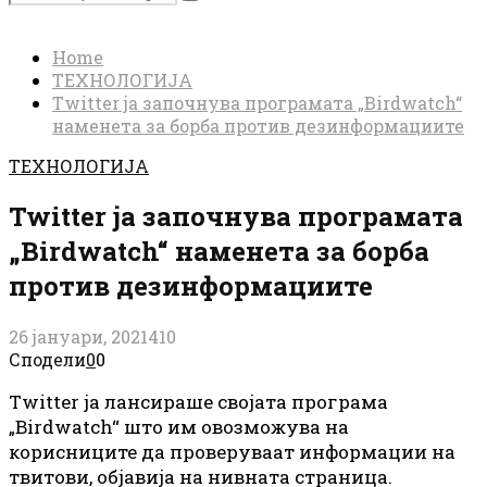
Search
for:
Home
ТЕХНОЛОГИЈА
Twitter ја започнува програмата „Birdwatch“
наменета за борба против дезинформациите
ТЕХНОЛОГИЈА
Twitter ја започнува програмата
„Birdwatch“ наменета за борба
против дезинформациите
26 јануари, 2021
410
Сподели
0
0
Twitter ја лансираше својата програма
„Birdwatch“ што им овозможува на
корисниците да проверуваат информации на
твитови, објавија на нивната страница.