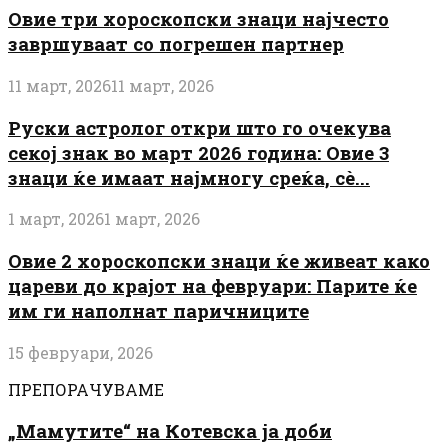
Овие три хороскопски знаци најчесто
завршуваат со погрешен партнер
11 март, 2026
11 март, 2026
Руски астролог откри што го очекува
секој знак во март 2026 година: Овие 3
знаци ќе имаат најмногу среќа, сè...
1 март, 2026
1 март, 2026
Овие 2 хороскопски знаци ќе живеат како
цареви до крајот на февруари: Парите ќе
им ги наполнат паричниците
15 февруари, 2026
ПРЕПОРАЧУВАМЕ
„Мамутите“ на Котевска ја доби