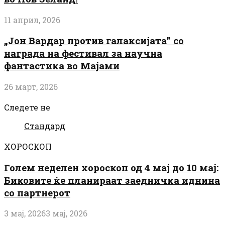
11 април, 2026
„Јон Вардар против галаксијата” со
награда на фестивал за научна
фантастика во Мајами
26 март, 2026
Следете не
Стандард
ХОРОСКОП
Голем неделен хороскоп од 4 мај до 10 мај:
Биковите ќе планираат заедничка иднина
со партнерот
3 мај, 2026
3 мај, 2026