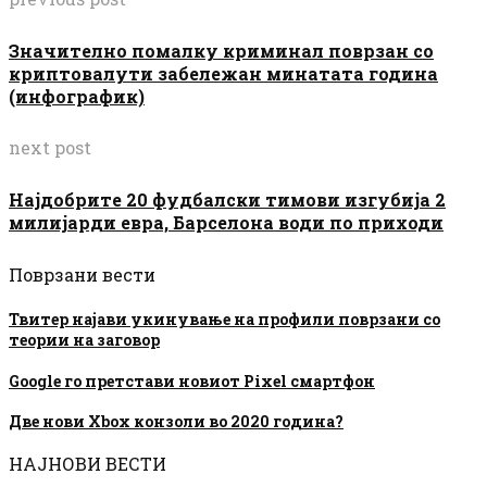
Значително помалку криминал поврзан со
криптовалути забележан минатата година
(инфографик)
next post
Најдобрите 20 фудбалски тимови изгубија 2
милијарди евра, Барселона води по приходи
Поврзани вести
Твитер најави укинување на профили поврзани со
теории на заговор
Google го претстави новиот Pixel смартфон
Две нови Xbox конзоли во 2020 година?
НАЈНОВИ ВЕСТИ