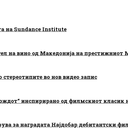
 на Sundance Institute
тел на вино од Македонија на престижниот 
о стереотипите во нов видео запис
дождот“ инспирирано од филмскиот класик
арува за наградата Најдобар дебитантски фи