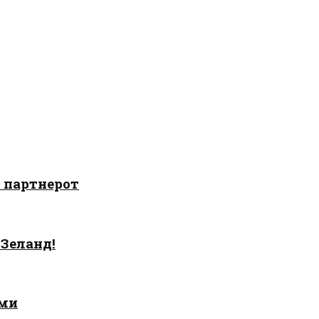
о партнерот
 Зеланд!
ами