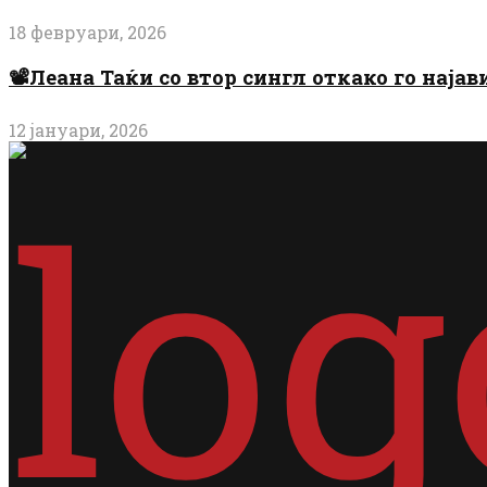
18 февруари, 2026
📽️Леана Таќи со втор сингл откако го најав
12 јануари, 2026