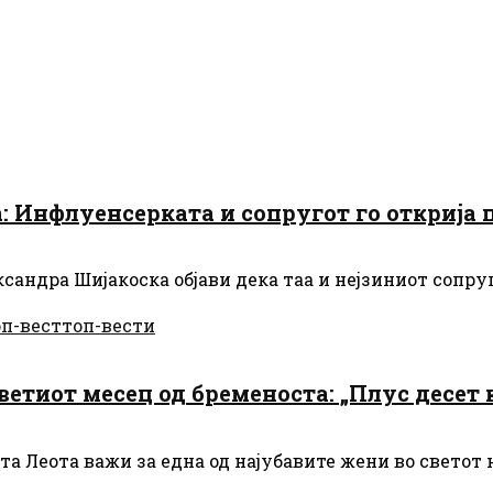
: Инфлуенсерката и сопругот го открија п
андра Шијакоска објави дека таа и нејзиниот сопруг
оп-вест
топ-вести
ветиот месец од бременоста: „Плус десет
а Леота важи за една од најубавите жени во светот н