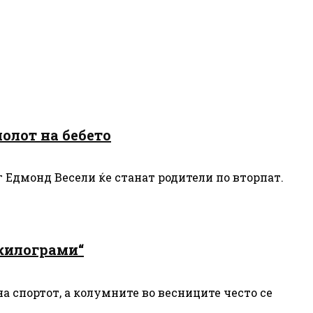
олот на бебето
 Едмонд Весели ќе станат родители по вторпат.
 килограми“
а спортот, а колумните во весниците често се