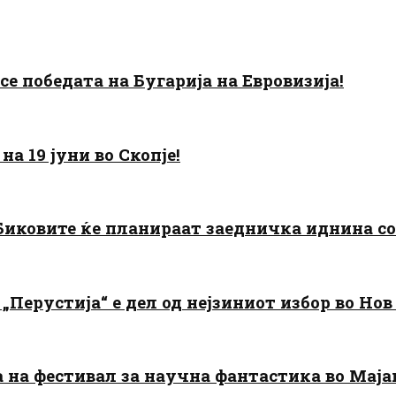
есе победата на Бугарија на Евровизија!
а 19 јуни во Скопје!
: Биковите ќе планираат заедничка иднина с
„Перустија“ е дел од нејзиниот избор во Нов
да на фестивал за научна фантастика во Мај