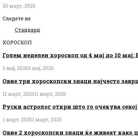
26 март, 2026
Следете не
Стандард
ХОРОСКОП
Голем неделен хороскоп од 4 мај до 10 мај
3 мај, 2026
3 мај, 2026
Овие три хороскопски знаци најчесто завр
11 март, 2026
11 март, 2026
Руски астролог откри што го очекува секој 
1 март, 2026
1 март, 2026
Овие 2 хороскопски знаци ќе живеат како 