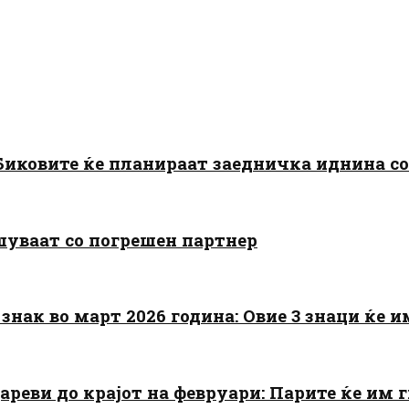
: Биковите ќе планираат заедничка иднина с
шуваат со погрешен партнер
знак во март 2026 година: Овие 3 знаци ќе им
цареви до крајот на февруари: Парите ќе им