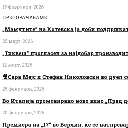
15 февруари, 2026
ПРЕПОРАЧУВАМЕ
„Мамутите“ на Котевска ја доби поддршката
25 март, 2026
„Тиквеш“ прогласен за најдобар производи
12 март, 2026
🎥Сара Мејс и Стефан Николовски во дуел с
25 февруари, 2026
Во Италија промовирано ново вино „Пред 
20 февруари, 2026
Премиера на „17“ во Берлин, ќе се натпрев