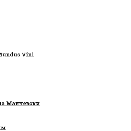
Mundus Vini
 на Манчевски
лм