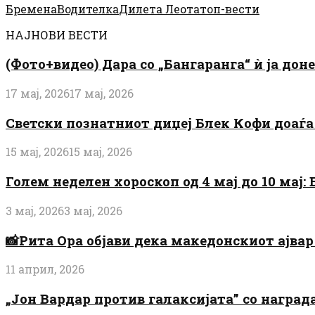
Бремена
Водителка
Дилета Леота
топ-вести
НАЈНОВИ ВЕСТИ
(Фото+видео) Дара со „Бангаранга“ ѝ ја дон
17 мај, 2026
17 мај, 2026
Светски познатниот диџеј Блек Кофи доаѓа н
15 мај, 2026
15 мај, 2026
Голем неделен хороскоп од 4 мај до 10 мај
3 мај, 2026
3 мај, 2026
📸Рита Ора објави дека македонскиот ајвар 
11 април, 2026
„Јон Вардар против галаксијата” со награ