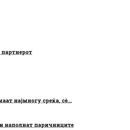
о партнерот
аат најмногу среќа, сè...
 ги наполнат паричниците