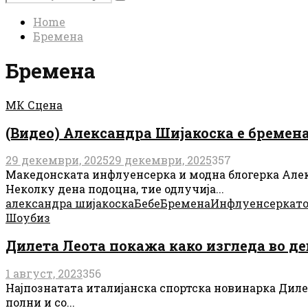
Search
for:
Home
Бремена
Бремена
МК Сцена
(Видео) Александра Шијакоска е бремена
29 декември, 2025
29 декември, 2025
357
Македонската инфлуенсерка и модна блогерка Алекс
Неколку дена подоцна, тие одлучија...
александра шијакоска
Бебе
Бремена
Инфлуенсерка
т
Шоубиз
Дилета Леота покажа како изгледа во де
1 август, 2023
356
Најпознатата италијанска спортска новинарка Дилет
полни и со...