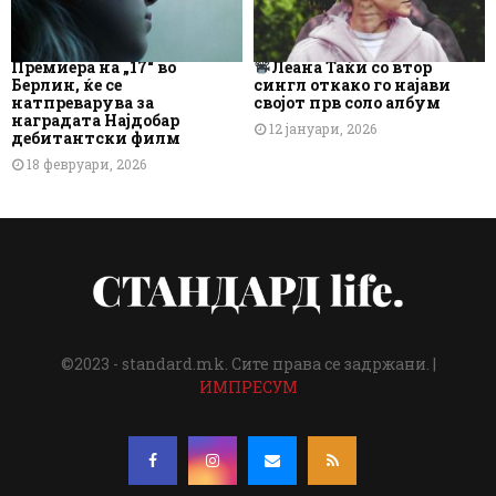
Премиера на „17“ во
Леана Таќи со втор
Берлин, ќе се
сингл откако го најави
натпреварува за
својот прв соло албум
наградата Најдобар
12 јануари, 2026
дебитантски филм
18 февруари, 2026
©2023 - standard.mk. Сите права се задржани. |
ИМПРЕСУМ