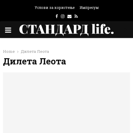
Услови за користење
Импресум
Facebook
Instagram
Email
Rss
PRIMARY
MENU
Home
Дилета Леота
Дилета Леота