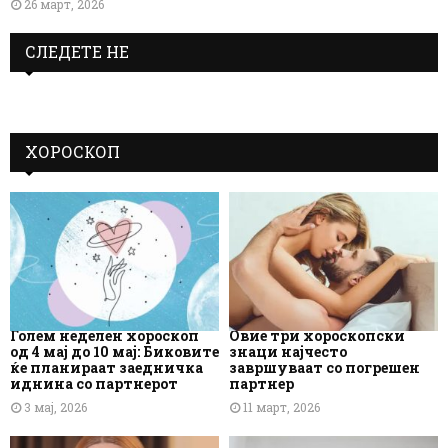
26 март, 2026
СЛЕДЕТЕ НЕ
ХОРОСКОП
Голем неделен хороскоп
Овие три хороскопски
од 4 мај до 10 мај: Биковите
знаци најчесто
ќе планираат заедничка
завршуваат со погрешен
иднина со партнерот
партнер
3 мај, 2026
11 март, 2026