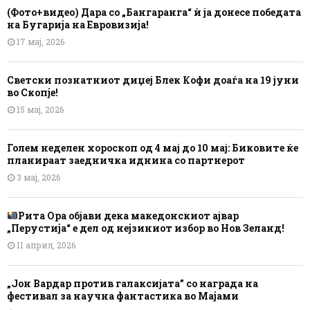
(Фото+видео) Дара со „Бангаранга“ ѝ ја донесе победата
на Бугарија на Евровизија!
17 мај, 2026
Светски познатниот диџеј Блек Кофи доаѓа на 19 јуни
во Скопје!
15 мај, 2026
Голем неделен хороскоп од 4 мај до 10 мај: Биковите ќе
планираат заедничка иднина со партнерот
3 мај, 2026
Рита Ора објави дека македонскиот ајвар
„Перустија“ е дел од нејзиниот избор во Нов Зеланд!
11 април, 2026
„Јон Вардар против галаксијата” со награда на
фестивал за научна фантастика во Мајами