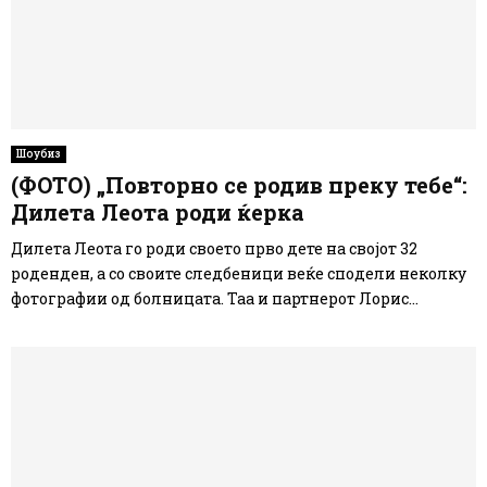
Шоубиз
(ФОТО) „Повторно се родив преку тебе“:
Дилета Леота роди ќерка
Дилета Леота го роди своето прво дете на својот 32
роденден, а со своите следбеници веќе сподели неколку
фотографии од болницата. Таа и партнерот Лорис...