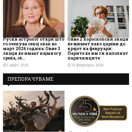
Руски астролог откри што
Овие 2 хороскопски знаци
го очекува секој знак во
ќе живеат како цареви до
март 2026 година: Овие 3
крајот на февруари:
знаци ќе имаат најмногу
Парите ќе им ги наполнат
среќа, сè...
паричниците
1 март, 2026
15 февруари, 2026
ПРЕПОРАЧУВАМЕ