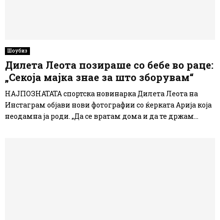
Шоубиз
Дилета Леота позираше со бебе во раце:
„Секоја мајка знае за што зборувам“
НАЈПОЗНАТАТА спортска новинарка Дилета Леота на
Инстаграм објави нови фотографии со ќерката Арија која
неодамна ја роди. „Да се ​​вратам дома и да те држам...