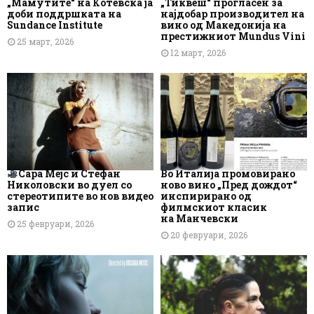
„Мамутите“ на Котевска ја
„Тиквеш“ прогласен за
доби поддршката на
најдобар производител на
Sundance Institute
вино од Македонија на
престижниот Mundus Vini
25 март, 2026
12 март, 2026
Сара Мејс и Стефан
Во Италија промовирано
Николовски во дуел со
ново вино „Пред дождот“
стереотипите во нов видео
инспирирано од
запис
филмскиот класик
на Манчевски
25 февруари, 2026
20 февруари, 2026