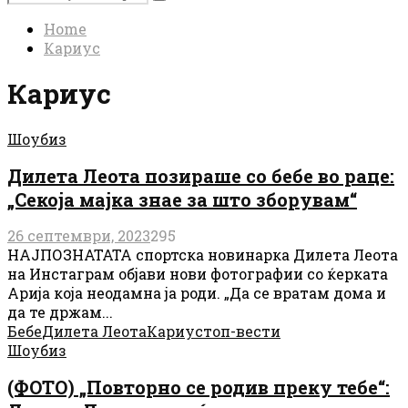
Search
for:
Home
Кариус
Кариус
Шоубиз
Дилета Леота позираше со бебе во раце:
„Секоја мајка знае за што зборувам“
26 септември, 2023
295
НАЈПОЗНАТАТА спортска новинарка Дилета Леота
на Инстаграм објави нови фотографии со ќерката
Арија која неодамна ја роди. „Да се ​​вратам дома и
да те држам...
Бебе
Дилета Леота
Кариус
топ-вести
Шоубиз
(ФОТО) „Повторно се родив преку тебе“: