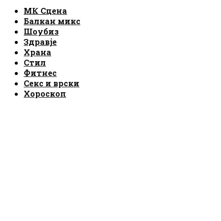
Facebook
Instagram
Email
Rss
МК Сцена
Балкан микс
Шоубиз
Здравје
Храна
Стил
Фитнес
Секс и врски
Хороскоп