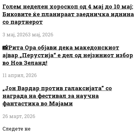
Голем неделен хороскоп од 4 мај до 10 мај:
Биковите ќе планираат заедничка иднина
со партнерот
3 мај, 2026
3 мај, 2026
📸Рита Ора објави дека македонскиот
ајвар „Перустија“ е дел од нејзиниот избор
во Нов Зеланд!
11 април, 2026
„Јон Вардар против галаксијата” со
награда на фестивал за научна
фантастика во Мајами
26 март, 2026
Следете не