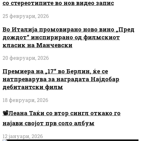
со стереотипите во нов видео запис
25 февруари, 2026
Во Италија промовирано ново вино „Пред
дождот“ инспирирано од филмскиот
класик на Манчевски
20 февруари, 2026
Премиера на „17“ во Берлин, ќе се
натпреварува за наградата Најдобар
дебитантски филм
18 февруари, 2026
📽️Леана Таќи со втор сингл откако го
најави својот прв соло албум
12 јануари, 2026