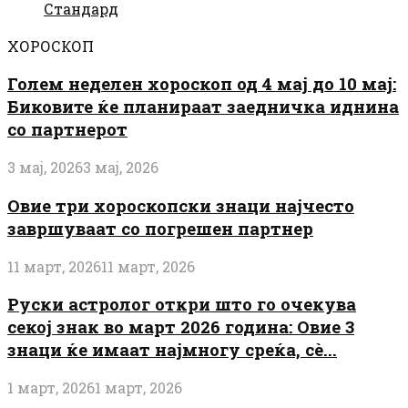
Стандард
ХОРОСКОП
Голем неделен хороскоп од 4 мај до 10 мај:
Биковите ќе планираат заедничка иднина
со партнерот
3 мај, 2026
3 мај, 2026
Овие три хороскопски знаци најчесто
завршуваат со погрешен партнер
11 март, 2026
11 март, 2026
Руски астролог откри што го очекува
секој знак во март 2026 година: Овие 3
знаци ќе имаат најмногу среќа, сè...
1 март, 2026
1 март, 2026