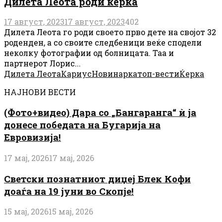
Дилета Леота роди ќерка
17 август, 2023
17 август, 2023
402
Дилета Леота го роди своето прво дете на својот 32
роденден, а со своите следбеници веќе сподели
неколку фотографии од болницата. Таа и
партнерот Лорис...
Дилета Леота
Кариус
Новинарка
топ-вести
Ќерка
НАЈНОВИ ВЕСТИ
(Фото+видео) Дара со „Бангаранга“ ѝ ја
донесе победата на Бугарија на
Евровизија!
17 мај, 2026
17 мај, 2026
Светски познатниот диџеј Блек Кофи
доаѓа на 19 јуни во Скопје!
15 мај, 2026
15 мај, 2026