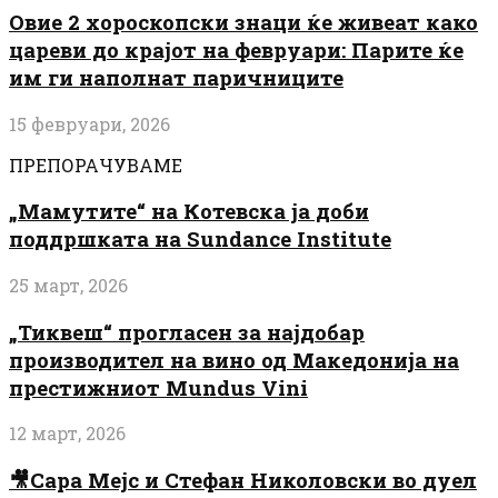
Овие 2 хороскопски знаци ќе живеат како
цареви до крајот на февруари: Парите ќе
им ги наполнат паричниците
15 февруари, 2026
ПРЕПОРАЧУВАМЕ
„Мамутите“ на Котевска ја доби
поддршката на Sundance Institute
25 март, 2026
„Тиквеш“ прогласен за најдобар
производител на вино од Македонија на
престижниот Mundus Vini
12 март, 2026
🎥Сара Мејс и Стефан Николовски во дуел