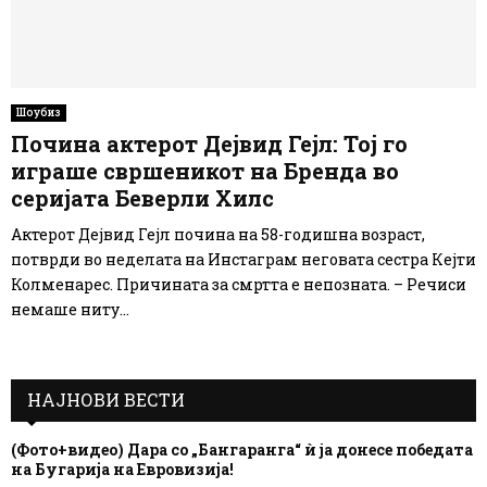
Шоубиз
Почина актерот Дејвид Гејл: Тој го
играше свршеникот на Бренда во
серијата Беверли Хилс
Актерот Дејвид Гејл почина на 58-годишна возраст,
потврди во неделата на Инстаграм неговата сестра Кејти
Колменарес. Причината за смртта е непозната. – Речиси
немаше ниту...
НАЈНОВИ ВЕСТИ
(Фото+видео) Дара со „Бангаранга“ ѝ ја донесе победата
на Бугарија на Евровизија!