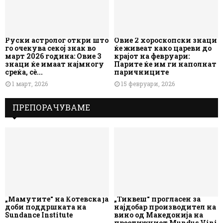
Руски астролог откри што
Овие 2 хороскопски знаци
го очекува секој знак во
ќе живеат како цареви до
март 2026 година: Овие 3
крајот на февруари:
знаци ќе имаат најмногу
Парите ќе им ги наполнат
среќа, сè...
паричниците
1 март, 2026
15 февруари, 2026
ПРЕПОРАЧУВАМЕ
„Мамутите“ на Котевска ја
„Тиквеш“ прогласен за
доби поддршката на
најдобар производител на
Sundance Institute
вино од Македонија на
престижниот Mundus Vini