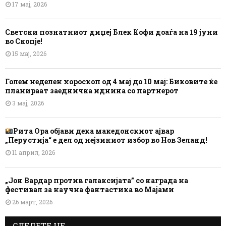
17 мај, 2026
Светски познатниот диџеј Блек Кофи доаѓа на 19 јуни
во Скопје!
15 мај, 2026
Голем неделен хороскоп од 4 мај до 10 мај: Биковите ќе
планираат заедничка иднина со партнерот
3 мај, 2026
Рита Ора објави дека македонскиот ајвар
„Перустија“ е дел од нејзиниот избор во Нов Зеланд!
11 април, 2026
„Јон Вардар против галаксијата” со награда на
фестивал за научна фантастика во Мајами
26 март, 2026
СЛЕДЕТЕ НЕ