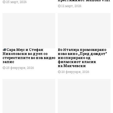
25 март, 2026
12 март, 2026
Сара Мејс и Стефан
Во Италија промовирано
Николовски во дуел со
ново вино „Пред дождот“
стереотипите во нов видео
инспирирано од
запис
филмскиот класик
на Манчевски
25 февруари, 2026
20 февруари, 2026