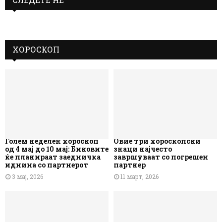
ХОРОСКОП
Голем неделен хороскоп
Овие три хороскопски
од 4 мај до 10 мај: Биковите
знаци најчесто
ќе планираат заедничка
завршуваат со погрешен
иднина со партнерот
партнер
3 мај, 2026
11 март, 2026