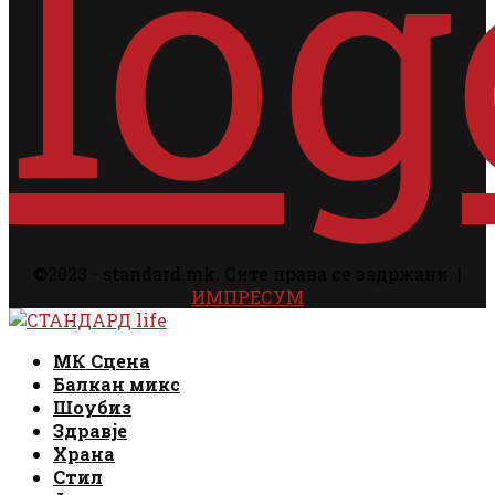
©2023 - standard.mk. Сите права се задржани. |
ИМПРЕСУМ
Facebook
Instagram
Email
Rss
Facebook
Instagram
Email
Rss
МК Сцена
Балкан микс
Шоубиз
Здравје
Храна
Стил