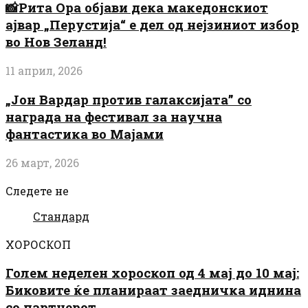
📸Рита Ора објави дека македонскиот
ајвар „Перустија“ е дел од нејзиниот избор
во Нов Зеланд!
11 април, 2026
„Јон Вардар против галаксијата” со
награда на фестивал за научна
фантастика во Мајами
26 март, 2026
Следете не
Стандард
ХОРОСКОП
Голем неделен хороскоп од 4 мај до 10 мај:
Биковите ќе планираат заедничка иднина
со партнерот