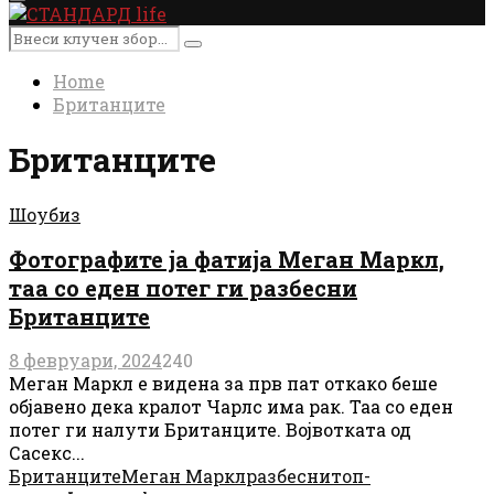
Primary
Menu
Search
Search
for:
Home
Британците
Британците
Шоубиз
Фотографите ја фатија Меган Маркл,
таа со еден потег ги разбесни
Британците
8 февруари, 2024
240
Меган Маркл е видена за прв пат откако беше
објавено дека кралот Чарлс има рак. Таа со еден
потег ги налути Британците. Војвотката од
Сасекс...
Британците
Меган Маркл
разбесни
топ-