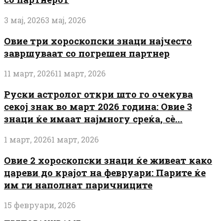
3 мај, 2026
3 мај, 2026
Овие три хороскопски знаци најчесто
завршуваат со погрешен партнер
11 март, 2026
11 март, 2026
Руски астролог откри што го очекува
секој знак во март 2026 година: Овие 3
знаци ќе имаат најмногу среќа, сè...
1 март, 2026
1 март, 2026
Овие 2 хороскопски знаци ќе живеат како
цареви до крајот на февруари: Парите ќе
им ги наполнат паричниците
15 февруари, 2026