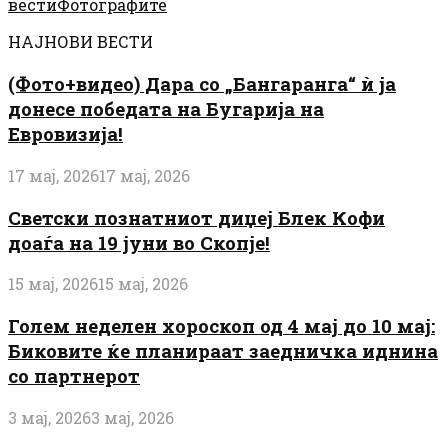
вести
Фотографите
НАЈНОВИ ВЕСТИ
(Фото+видео) Дара со „Бангаранга“ ѝ ја
донесе победата на Бугарија на
Евровизија!
17 мај, 2026
17 мај, 2026
Светски познатниот диџеј Блек Кофи
доаѓа на 19 јуни во Скопје!
15 мај, 2026
15 мај, 2026
Голем неделен хороскоп од 4 мај до 10 мај:
Биковите ќе планираат заедничка иднина
со партнерот
3 мај, 2026
3 мај, 2026