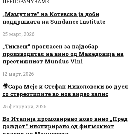
ПРЕПОРАЧУВАМЕ
„Мамутите“ на Котевска ја доби
поддршката на Sundance Institute
25 март, 2026
„Тиквеш“ прогласен за најдобар
производител на вино од Македонија на
престижниот Mundus Vini
12 март, 2026
🎥Сара Мејс и Стефан Николовски во дуел
со стереотипите во нов видео запис
25 февруари, 2026
Во Италија промовирано ново вино „Пред
дождот“ инспирирано од филмскиот
класик на Манчевски