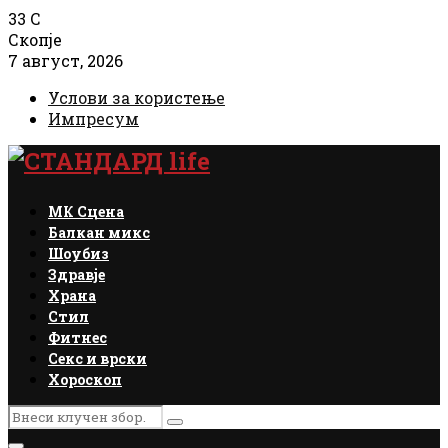
33
C
Скопје
7 август, 2026
Услови за користење
Импресум
Facebook
Instagram
Email
Rss
МК Сцена
Балкан микс
Шоубиз
Здравје
Храна
Стил
Фитнес
Секс и врски
Хороскоп
Search
Search
for: