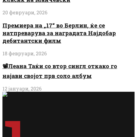
20 февруари, 2026
Премиера на „17“ во Берлин, ќе се
натпреварува за наградата Најдобар
дебитантски филм
18 февруари, 2026
📽️Леана Таќи со втор сингл откако го
најави својот прв соло албум
12 јануари, 2026