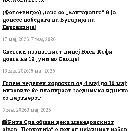
(Фото+видео) Дара со „Бангаранга“ ѝ ја
донесе победата на Бугарија на
Евровизија!
17 мај, 2026
17 мај, 2026
Светски познатниот диџеј Блек Кофи
доаѓа на 19 јуни во Скопје!
15 мај, 2026
15 мај, 2026
Голем неделен хороскоп од 4 мај до 10 мај:
Биковите ќе планираат заедничка иднина
со партнерот
3 мај, 2026
3 мај, 2026
📸Рита Ора објави дека македонскиот
ајвар „Перустија“ е дел од нејзиниот избор