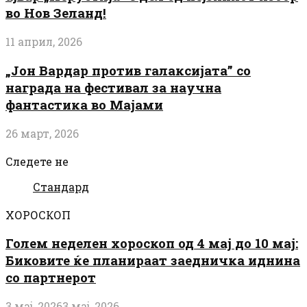
во Нов Зеланд!
11 април, 2026
„Јон Вардар против галаксијата” со
награда на фестивал за научна
фантастика во Мајами
26 март, 2026
Следете не
Стандард
ХОРОСКОП
Голем неделен хороскоп од 4 мај до 10 мај:
Биковите ќе планираат заедничка иднина
со партнерот
3 мај, 2026
3 мај, 2026