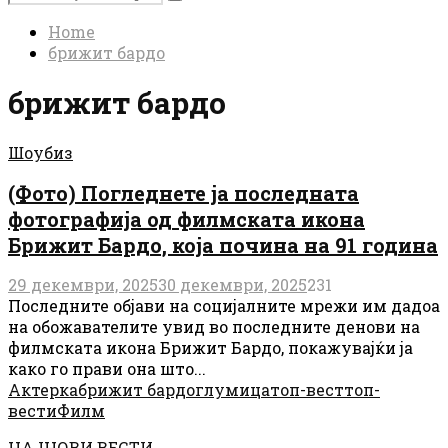
Search
for:
Home
брижит бардо
брижит бардо
Шоубиз
(Фото) Погледнете ја последната
фотографија од филмската икона
Брижит Бардо, која почина на 91 година
29 декември, 2025
30 декември, 2025
231
Последните објави на социјалните мрежи им дадоа
на обожавателите увид во последните денови на
филмската икона Брижит Бардо, покажувајќи ја
како го прави она што...
Актерка
брижит бардо
глумица
топ-вест
топ-
вести
Филм
НАЈНОВИ ВЕСТИ