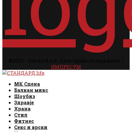
©2023 - standard.mk. Сите права се задржани. |
ИМПРЕСУМ
Facebook
Instagram
Email
Rss
Facebook
Instagram
Email
Rss
МК Сцена
Балкан микс
Шоубиз
Здравје
Храна
Стил
Фитнес
Секс и врски