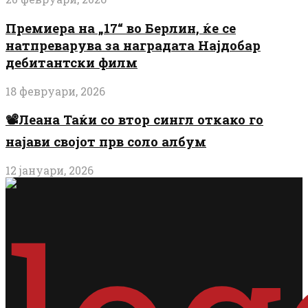
Премиера на „17“ во Берлин, ќе се
натпреварува за наградата Најдобар
дебитантски филм
18 февруари, 2026
📽️Леана Таќи со втор сингл откако го
најави својот прв соло албум
12 јануари, 2026