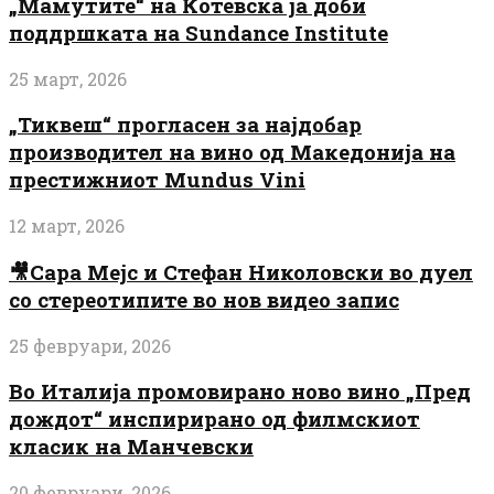
„Мамутите“ на Котевска ја доби
поддршката на Sundance Institute
25 март, 2026
„Тиквеш“ прогласен за најдобар
производител на вино од Македонија на
престижниот Mundus Vini
12 март, 2026
🎥Сара Мејс и Стефан Николовски во дуел
со стереотипите во нов видео запис
25 февруари, 2026
Во Италија промовирано ново вино „Пред
дождот“ инспирирано од филмскиот
класик на Манчевски
20 февруари, 2026