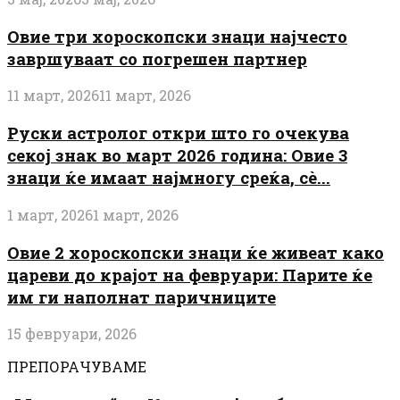
Овие три хороскопски знаци најчесто
завршуваат со погрешен партнер
11 март, 2026
11 март, 2026
Руски астролог откри што го очекува
секој знак во март 2026 година: Овие 3
знаци ќе имаат најмногу среќа, сè...
1 март, 2026
1 март, 2026
Овие 2 хороскопски знаци ќе живеат како
цареви до крајот на февруари: Парите ќе
им ги наполнат паричниците
15 февруари, 2026
ПРЕПОРАЧУВАМЕ