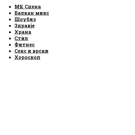
Facebook
Instagram
Email
Rss
МК Сцена
Балкан микс
Шоубиз
Здравје
Храна
Стил
Фитнес
Секс и врски
Хороскоп