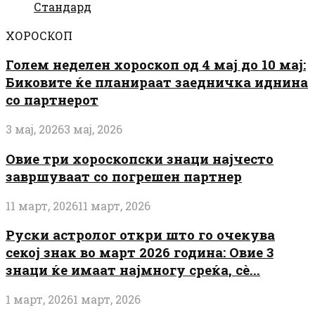
Стандард
ХОРОСКОП
Голем неделен хороскоп од 4 мај до 10 мај:
Биковите ќе планираат заедничка иднина
со партнерот
3 мај, 2026
3 мај, 2026
Овие три хороскопски знаци најчесто
завршуваат со погрешен партнер
11 март, 2026
11 март, 2026
Руски астролог откри што го очекува
секој знак во март 2026 година: Овие 3
знаци ќе имаат најмногу среќа, сè...
1 март, 2026
1 март, 2026