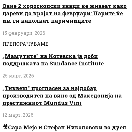
Овие 2 хороскопски знаци ќе живеат како
цареви до крајот на февруари: Парите ќе
им ги наполнат паричниците
15 февруари, 2026
ПРЕПОРАЧУВАМЕ
„Мамутите“ на Котевска ја доби
поддршката на Sundance Institute
25 март, 2026
„Тиквеш“ прогласен за најдобар
производител на вино од Македонија на
престижниот Mundus Vini
12 март, 2026
🎥Сара Мејс и Стефан Николовски во дуел