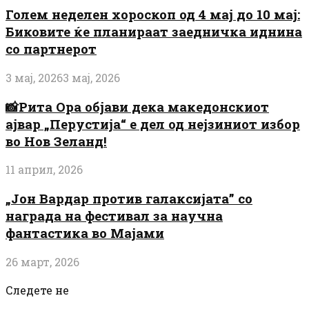
Голем неделен хороскоп од 4 мај до 10 мај:
Биковите ќе планираат заедничка иднина
со партнерот
3 мај, 2026
3 мај, 2026
📸Рита Ора објави дека македонскиот
ајвар „Перустија“ е дел од нејзиниот избор
во Нов Зеланд!
11 април, 2026
„Јон Вардар против галаксијата” со
награда на фестивал за научна
фантастика во Мајами
26 март, 2026
Следете не