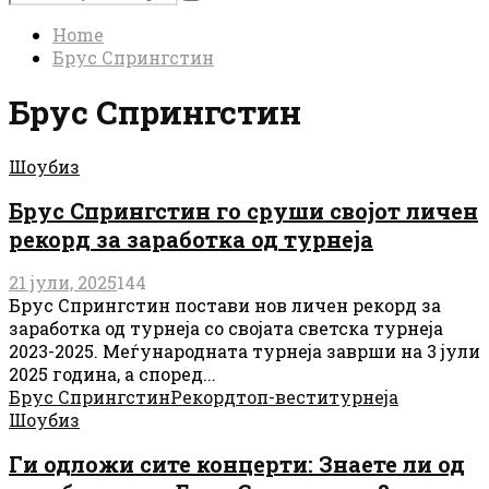
Search
for:
Home
Брус Спрингстин
Брус Спрингстин
Шоубиз
Брус Спрингстин го сруши својот личен
рекорд за заработка од турнеја
21 јули, 2025
144
Брус Спрингстин постави нов личен рекорд за
заработка од турнеја со својата светска турнеја
2023-2025. Меѓународната турнеја заврши на 3 јули
2025 година, а според...
Брус Спрингстин
Рекорд
топ-вести
турнеја
Шоубиз
Ги одложи сите концерти: Знаете ли од