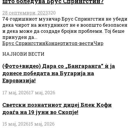
што боледува Брус Спрингстин?
28 септември, 2023
320
74-годишниот музичар Брус Спрингстин не убеди
дека чирот на желудникот не е воопшто безопасен
и дека може да создаде бројни проблеми. Тој беше
принуден да...
Брус Спрингстин
Концерти
топ-вести
Чир
НАЈНОВИ ВЕСТИ
(Фото+видео) Дара со „Бангаранга“ ѝ ја
донесе победата на Бугарија на
Евровизија!
17 мај, 2026
17 мај, 2026
Светски познатниот диџеј Блек Кофи
доаѓа на 19 јуни во Скопје!
15 мај, 2026
15 мај, 2026