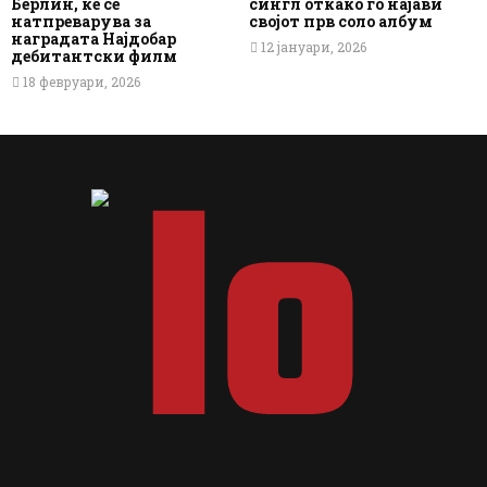
Берлин, ќе се
сингл откако го најави
натпреварува за
својот прв соло албум
наградата Најдобар
12 јануари, 2026
дебитантски филм
18 февруари, 2026