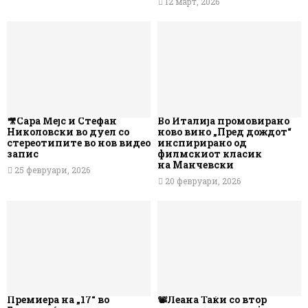
12 март, 2026
🎥Сара Мејс и Стефан
Во Италија промовирано
Николовски во дуел со
ново вино „Пред дождот“
стереотипите во нов видео
инспирирано од
запис
филмскиот класик
на Манчевски
25 февруари, 2026
20 февруари, 2026
Премиера на „17“ во
📽️Леана Таќи со втор