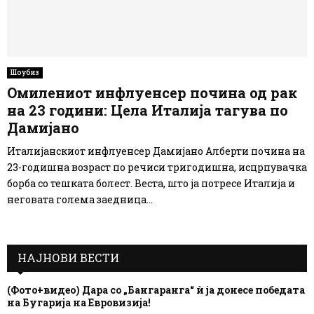
Шоубиз
Омилениот инфлуенсер почина од рак
на 23 години: Цела Италија тагува по
Дамијано
Италијанскиот инфлуенсер Дамијано Алберти почина на
23-годишна возраст по речиси тригодишна, исцрпувачка
борба со тешката болест. Веста, што ја потресе Италија и
неговата голема заедница...
НАЈНОВИ ВЕСТИ
(Фото+видео) Дара со „Бангаранга“ ѝ ја донесе победата
на Бугарија на Евровизија!