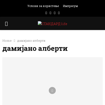
Услови за користење
Импресум
Facebook
Instagram
Email
Rss
PRIMARY
MENU
Home
дамијано алберти
дамијано алберти