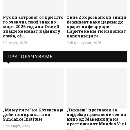
Руски астролог откри што
Овие 2 хороскопски знаци
го очекува секој знак во
ќе живеат како цареви до
март 2026 година: Овие 3
крајот на февруари:
знаци ќе имаат најмногу
Парите ќе им ги наполнат
среќа, сè...
паричниците
1 март, 2026
15 февруари, 2026
ПРЕПОРАЧУВАМЕ
„Мамутите“ на Котевска ја
„Тиквеш“ прогласен за
доби поддршката на
најдобар производител на
Sundance Institute
вино од Македонија на
престижниот Mundus Vini
25 март, 2026