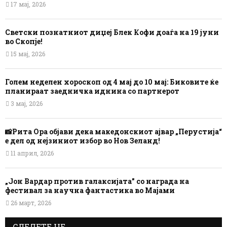
17 мај, 2026
Светски познатниот диџеј Блек Кофи доаѓа на 19 јуни
во Скопје!
15 мај, 2026
Голем неделен хороскоп од 4 мај до 10 мај: Биковите ќе
планираат заедничка иднина со партнерот
3 мај, 2026
📸Рита Ора објави дека македонскиот ајвар „Перустија“
е дел од нејзиниот избор во Нов Зеланд!
11 април, 2026
„Јон Вардар против галаксијата” со награда на
фестивал за научна фантастика во Мајами
26 март, 2026
СЛЕДЕТЕ НЕ