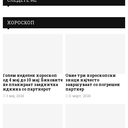
ХОРОСКОП
Голем неделен хороскоп
Овие три хороскопски
од 4 мај до 10 мај: Биковите
знаци најчесто
ќе планираат заедничка
завршуваат со погрешен
иднина со партнерот
партнер
3 мај, 2026
11 март, 2026