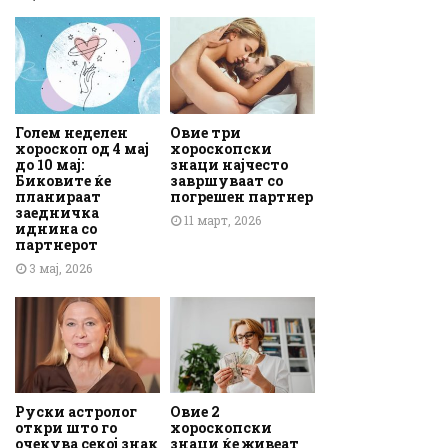
Голем неделен
Овие три
хороскоп од 4 мај
хороскопски
до 10 мај:
знаци најчесто
Биковите ќе
завршуваат со
планираат
погрешен партнер
заедничка
11 март, 2026
иднина со
партнерот
3 мај, 2026
Руски астролог
Овие 2
откри што го
хороскопски
очекува секој знак
знаци ќе живеат