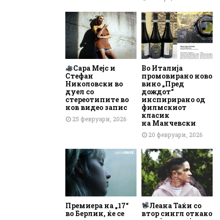
Сара Мејс и
Во Италија
Стефан
промовирано ново
Николовски во
вино „Пред
дуел со
дождот“
стереотипите во
инспирирано од
нов видео запис
филмскиот
класик
25 февруари, 2026
на Манчевски
20 февруари, 2026
Премиера на „17“
Леана Таќи со
во Берлин, ќе се
втор сингл откако