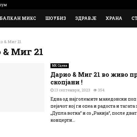
сум
БАЛКАН МИКС
ШОУБИЗ
ЗДРАВЈЕ
ХРАНА
С
о & Миг 21
 & Миг 21
МК Сцена
Дарио & Миг 21 во живо п
скопјани !
13 септември, 2023
354
Една од најголемите македонски поп
пејачот кој ги опеа и радоста и тагата
„Дупла вотка“ и со „Ракија“, после дв
концерти...