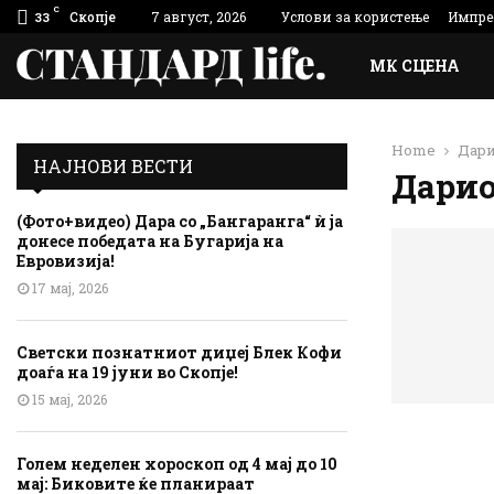
C
Скопје
7 август, 2026
Услови за користење
Импре
33
МК СЦЕНА
Home
Дари
НАЈНОВИ ВЕСТИ
Дарио
(Фото+видео) Дара со „Бангаранга“ ѝ ја
донесе победата на Бугарија на
Евровизија!
17 мај, 2026
Светски познатниот диџеј Блек Кофи
доаѓа на 19 јуни во Скопје!
15 мај, 2026
Голем неделен хороскоп од 4 мај до 10
мај: Биковите ќе планираат