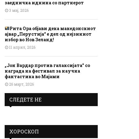
заедничка иднина со партнерот
3 мај, 2026
Рита Ора објави дека македонскиот
ајвар „Перустија“ е дел од нејзиниот
избор во Нов Зеланд!
11 април, 2026
„Јон Вардар против галаксијата” со
награда на фестивал за научна
фантастика во Мајами
26 март, 2026
СЛЕДЕТЕ НЕ
ХОРОСКОП