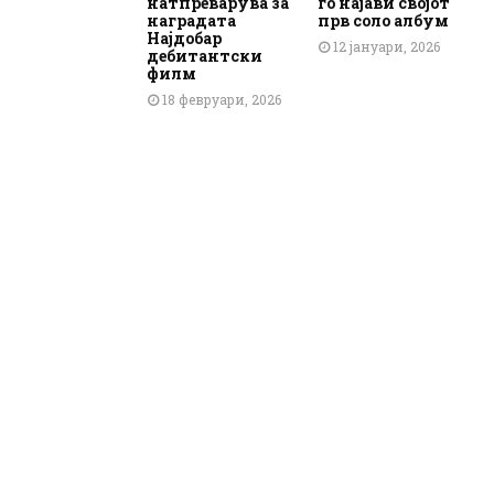
натпреварува за
го најави својот
наградата
прв соло албум
Најдобар
12 јануари, 2026
дебитантски
филм
18 февруари, 2026