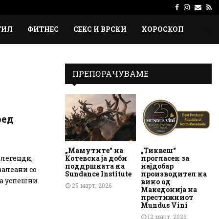
Facebook
Instagr
Emai
Rs
ТИЛ
ФИТНЕС
СЕКС И ВРСКИ
ХОРОСКОП
ПРЕПОРАЧУВАМЕ
ред
„Мамутите“ на
„Тиквеш“
Котевска ја доби
прогласен за
 легенди,
поддршката на
најдобар
 залеани со
Sundance Institute
производител на
ата успешни
вино од
25 март, 2026
Македонија на
престижниот
Mundus Vini
12 март, 2026