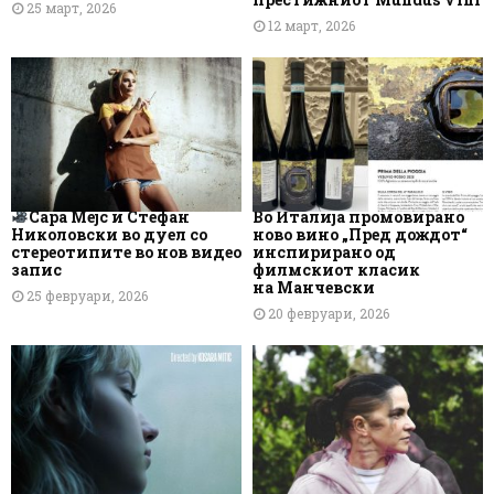
25 март, 2026
12 март, 2026
Сара Мејс и Стефан
Во Италија промовирано
Николовски во дуел со
ново вино „Пред дождот“
стереотипите во нов видео
инспирирано од
запис
филмскиот класик
на Манчевски
25 февруари, 2026
20 февруари, 2026