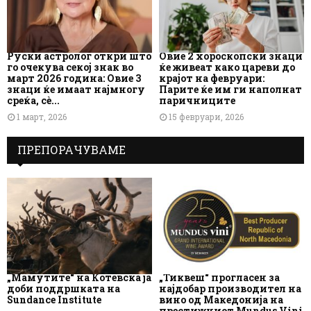
Руски астролог откри што
Овие 2 хороскопски знаци
го очекува секој знак во
ќе живеат како цареви до
март 2026 година: Овие 3
крајот на февруари:
знаци ќе имаат најмногу
Парите ќе им ги наполнат
среќа, сè...
паричниците
1 март, 2026
15 февруари, 2026
ПРЕПОРАЧУВАМЕ
„Мамутите“ на Котевска ја
„Тиквеш“ прогласен за
доби поддршката на
најдобар производител на
Sundance Institute
вино од Македонија на
престижниот Mundus Vini