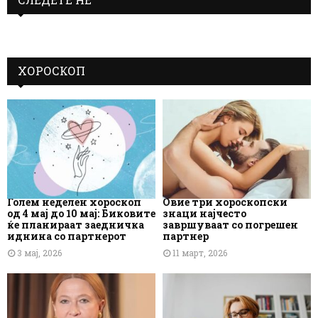
ХОРОСКОП
Голем неделен хороскоп
Овие три хороскопски
од 4 мај до 10 мај: Биковите
знаци најчесто
ќе планираат заедничка
завршуваат со погрешен
иднина со партнерот
партнер
3 мај, 2026
11 март, 2026