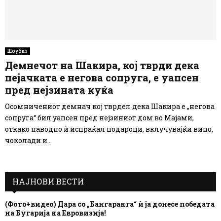
Шоубиз
Демнечот на Шакира, кој тврди дека
пејачката е негова сопруга, е уапсен
пред нејзината куќа
Осомничениот демнач кој тврдел дека Шакира е „негова
сопруга“ бил уапсен пред нејзиниот дом во Мајами,
откако наводно ѝ испраќал подароци, вклучувајќи вино,
чоколади и...
НАЈНОВИ ВЕСТИ
(Фото+видео) Дара со „Бангаранга“ ѝ ја донесе победата
на Бугарија на Евровизија!