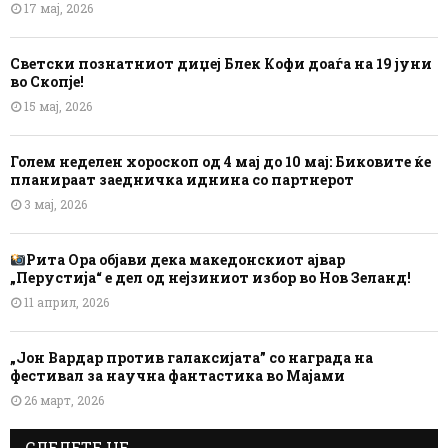
17 мај, 2026
Светски познатниот диџеј Блек Кофи доаѓа на 19 јуни
во Скопје!
15 мај, 2026
Голем неделен хороскоп од 4 мај до 10 мај: Биковите ќе
планираат заедничка иднина со партнерот
3 мај, 2026
Рита Ора објави дека македонскиот ајвар
„Перустија“ е дел од нејзиниот избор во Нов Зеланд!
11 април, 2026
„Јон Вардар против галаксијата” со награда на
фестивал за научна фантастика во Мајами
26 март, 2026
СЛЕДЕТЕ НЕ