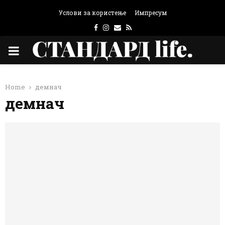
Услови за користење
Импресум
Facebook
Instagram
Email
Rss
PRIMARY
MENU
Home
демнач
демнач