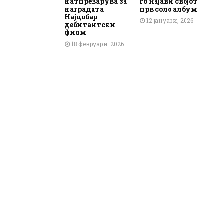
натпреварува за
го најави својот
наградата
прв соло албум
Најдобар
12 јануари, 2026
дебитантски
филм
18 февруари, 2026