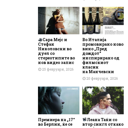
Сара Мејс и
Во Италија
Стефан
промовирано ново
Николовски во
вино „Пред
дуел со
дождот“
стереотипите во
инспирирано од
нов видео запис
филмскиот
класик
25 февруари, 2026
на Манчевски
20 февруари, 2026
Премиера на „17“
Леана Таќи со
во Берлин, ќе се
втор сингл откако