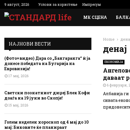
9 август, 2026
Услови за користење
Импресум
МК СЦЕНА
БАЛК
Home
дена
НАЈНОВИ ВЕСТИ
денај
(Фото+видео) Дара со „Бангаранга“ ѝ ја
ЕКОНОМИЈА
донесе победата на Бугарија на
Евровизија!
Ангеловс
17 мај, 2026
даваат 
6 февруари, 
Светски познатниот диџеј Блек Кофи
Албанија ги
доаѓа на 19 јуни во Скопје!
сивата екон
15 мај, 2026
придонесите
Голем неделен хороскоп од 4 мај до 10
мај: Биковите ќе планираат