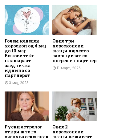
Голем неделен
Овие три
хороскоп од 4 мај
хороскопски
до 10 мај:
знаци најчесто
Биковите ќе
завршуваат со
планираат
погрешен партнер
заедничка
11 март, 2026
иднина со
партнерот
3 мај, 2026
Руски астролог
Овие 2
откри што го
хороскопски
очекува секој знак
знаци ќе живеат