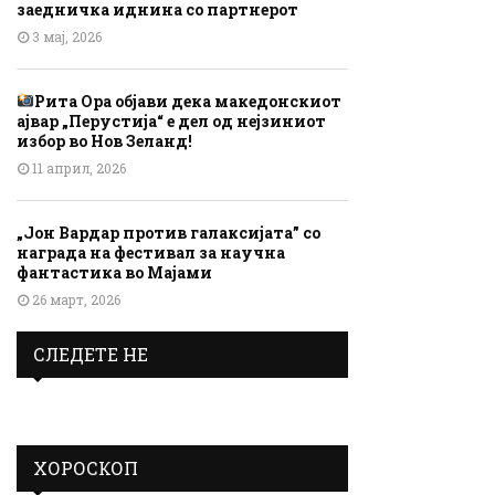
заедничка иднина со партнерот
3 мај, 2026
Рита Ора објави дека македонскиот
ајвар „Перустија“ е дел од нејзиниот
избор во Нов Зеланд!
11 април, 2026
„Јон Вардар против галаксијата” со
награда на фестивал за научна
фантастика во Мајами
26 март, 2026
СЛЕДЕТЕ НЕ
ХОРОСКОП