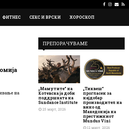
Facebook
Instagr
Emai
Rs
ФИТНЕС
СЕКС И ВРСКИ
ХОРОСКОП
ПРЕПОРАЧУВАМЕ
номија
„Мамутите“ на
„Тиквеш“
бивање на
Котевска ја доби
прогласен за
поддршката на
најдобар
Sundance Institute
производител на
вино од
25 март, 2026
Македонија на
престижниот
Mundus Vini
12 март, 2026