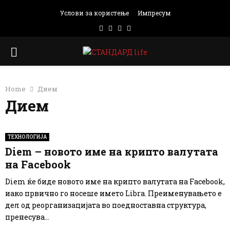
Услови за користење
Импресум
Facebook
Instagram
Email
Rss
PRIMARY
MENU
Home
Дием
Дием
ТЕХНОЛОГИЈА
Diem – новото име на крипто валутата
на Facebook
Diem ќе биде новото име на крипто валутата на Facebook,
иако првично го носеше името Libra. Преименувањето е
дел од реорганизацијата во поедноставна структура,
пренесува...