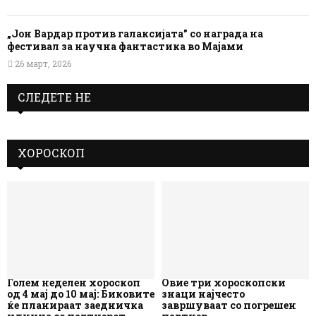
„Јон Вардар против галаксијата” со награда на
фестивал за научна фантастика во Мајами
26 март, 2026
СЛЕДЕТЕ НЕ
ХОРОСКОП
Голем неделен хороскоп
Овие три хороскопски
од 4 мај до 10 мај: Биковите
знаци најчесто
ќе планираат заедничка
завршуваат со погрешен