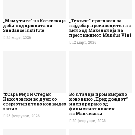
„Мамутите“ на Котевска ја
„Тиквеш“ прогласен за
доби поддршката на
најдобар производител на
Sundance Institute
вино од Македонија на
престижниот Mundus Vini
25 март, 2026
12 март, 2026
🎥Сара Мејс и Стефан
Во Италија промовирано
Николовски во дуел со
ново вино „Пред дождот“
стереотипите во нов видео
инспирирано од
запис
филмскиот класик
на Манчевски
25 февруари, 2026
20 февруари, 2026