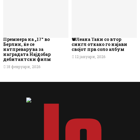
Премиера на „17“ во
📽️Леана Таќи со втор
Берлин, ќе се
сингл откако го најави
натпреварува за
својот прв соло албум
наградата Најдобар
12 јануари, 2026
дебитантски филм
18 февруари, 2026