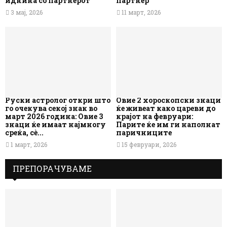
иднина со партнерот
партнер
3 мај, 2026
11 март, 2026
Руски астролог откри што
Овие 2 хороскопски знаци
го очекува секој знак во
ќе живеат како цареви до
март 2026 година: Овие 3
крајот на февруари:
знаци ќе имаат најмногу
Парите ќе им ги наполнат
среќа, сè...
паричниците
1 март, 2026
15 февруари, 2026
ПРЕПОРАЧУВАМЕ