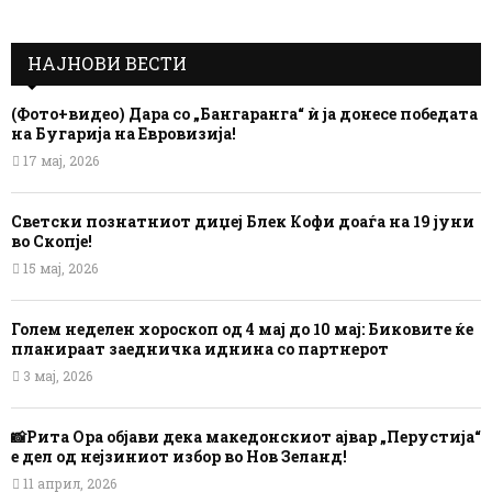
НАЈНОВИ ВЕСТИ
(Фото+видео) Дара со „Бангаранга“ ѝ ја донесе победата
на Бугарија на Евровизија!
17 мај, 2026
Светски познатниот диџеј Блек Кофи доаѓа на 19 јуни
во Скопје!
15 мај, 2026
Голем неделен хороскоп од 4 мај до 10 мај: Биковите ќе
планираат заедничка иднина со партнерот
3 мај, 2026
📸Рита Ора објави дека македонскиот ајвар „Перустија“
е дел од нејзиниот избор во Нов Зеланд!
11 април, 2026