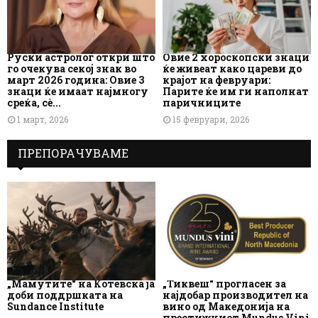
Руски астролог откри што
Овие 2 хороскопски знаци
го очекува секој знак во
ќе живеат како цареви до
март 2026 година: Овие 3
крајот на февруари:
знаци ќе имаат најмногу
Парите ќе им ги наполнат
среќа, сè...
паричниците
1 март, 2026
15 февруари, 2026
ПРЕПОРАЧУВАМЕ
„Мамутите“ на Котевска ја
„Тиквеш“ прогласен за
доби поддршката на
најдобар производител на
Sundance Institute
вино од Македонија на
престижниот Mundus Vini