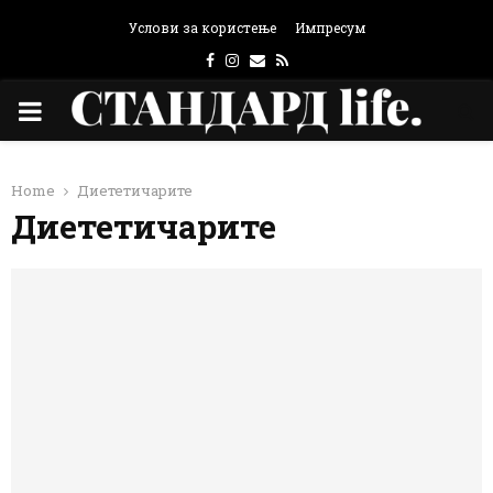
Услови за користење
Импресум
Facebook
Instagram
Email
Rss
PRIMARY
MENU
Home
Диететичарите
Диететичарите