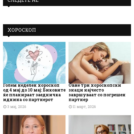
ХОРОСКОП
Голем неделен хороскоп
Овие три хороскопски
од 4 мај до 10 мај: Биковите
знаци најчесто
ќе планираат заедничка
завршуваат со погрешен
иднина со партнерот
партнер
3 мај, 2026
11 март, 2026