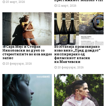
25 март, 2026
12 март, 2026
Сара Мејс и Стефан
Во Италија промовирано
Николовски во дуел со
ново вино „Пред дождот“
стереотипите во нов видео
инспирирано од
запис
филмскиот класик
на Манчевски
25 февруари, 2026
20 февруари, 2026