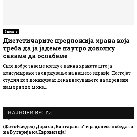
Здравје
Диететичарите предложија храна која
треба да ја јадеме наутро доколку
сакаме да ослабеме
Сите добро знаеме колку е важна храната што ја
консумираме за одржување на нашето здравје. Постојат
студии кои докажуваат дека внесувањето на одредени
намирници може...
НАЈНОВИ ВЕСТИ
(Фото+видео) Дара со „Бангаранга“ ѝ ја донесе победата
на Бугарија на Евровизија!