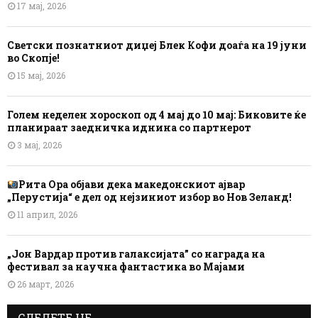
17 мај, 2026
Светски познатниот диџеј Блек Кофи доаѓа на 19 јуни
во Скопје!
15 мај, 2026
Голем неделен хороскоп од 4 мај до 10 мај: Биковите ќе
планираат заедничка иднина со партнерот
3 мај, 2026
Рита Ора објави дека македонскиот ајвар
„Перустија“ е дел од нејзиниот избор во Нов Зеланд!
11 април, 2026
„Јон Вардар против галаксијата” со награда на
фестивал за научна фантастика во Мајами
26 март, 2026
СЛЕДЕТЕ НЕ