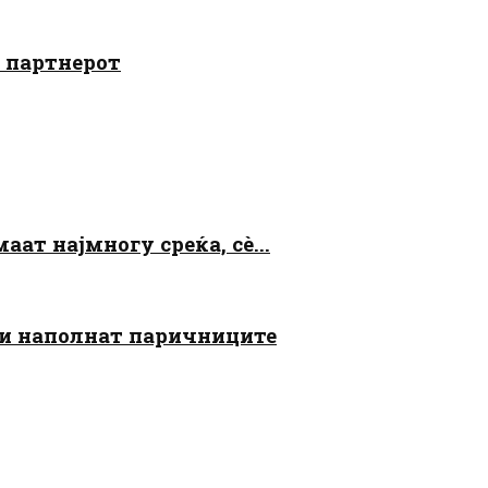
о партнерот
аат најмногу среќа, сè...
 ги наполнат паричниците