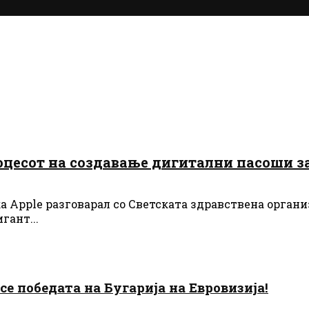
процесот на создавање дигитални пасоши з
а Apple разговарал со Светската здравствена организ
гант...
есе победата на Бугарија на Евровизија!