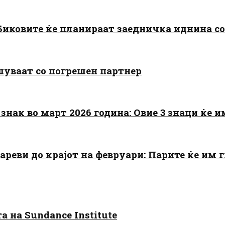
: Биковите ќе планираат заедничка иднина с
шуваат со погрешен партнер
знак во март 2026 година: Овие 3 знаци ќе им
цареви до крајот на февруари: Парите ќе им
 на Sundance Institute