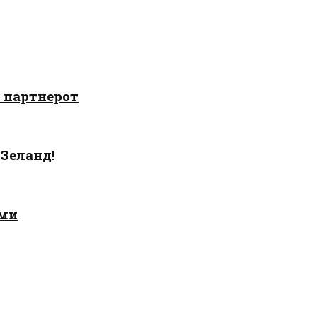
о партнерот
 Зеланд!
ами