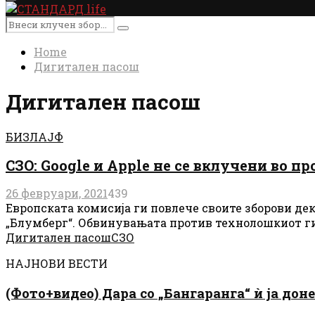
Primary
Menu
Search
Search
for:
Home
Дигитален пасош
Дигитален пасош
БИЗЛАЈФ
СЗО: Google и Apple не се вклучени во 
26 февруари, 2021
439
Европската комисија ги повлече своите зборови дек
„Блумберг“. Обвинувањата против технолошкиот ги
Дигитален пасош
СЗО
НАЈНОВИ ВЕСТИ
(Фото+видео) Дара со „Бангаранга“ ѝ ја дон