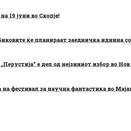
а 19 јуни во Скопје!
: Биковите ќе планираат заедничка иднина с
„Перустија“ е дел од нејзиниот избор во Нов
да на фестивал за научна фантастика во Мај