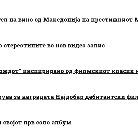
тел на вино од Македонија на престижниот 
о стереотипите во нов видео запис
дождот“ инспирирано од филмскиот класик
арува за наградата Најдобар дебитантски фи
и својот прв соло албум