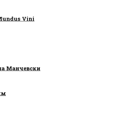
Mundus Vini
 на Манчевски
лм