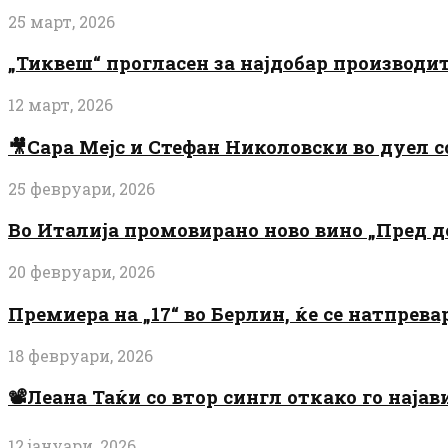
25 март, 2026
„Тиквеш“ прогласен за најдобар производи
12 март, 2026
🎥Сара Мејс и Стефан Николовски во дуел с
25 февруари, 2026
Во Италија промовирано ново вино „Пред 
20 февруари, 2026
Премиера на „17“ во Берлин, ќе се натпрев
18 февруари, 2026
📽️Леана Таќи со втор сингл откако го најав
12 јануари, 2026