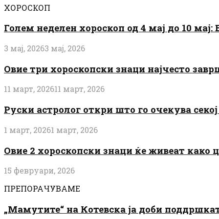
ХОРОСКОП
Голем неделен хороскоп од 4 мај до 10 мај
3 мај, 2026
3 мај, 2026
Овие три хороскопски знаци најчесто завр
11 март, 2026
11 март, 2026
Руски астролог откри што го очекува секој 
1 март, 2026
1 март, 2026
Овие 2 хороскопски знаци ќе живеат како 
15 февруари, 2026
ПРЕПОРАЧУВАМЕ
„Мамутите“ на Котевска ја доби поддршката