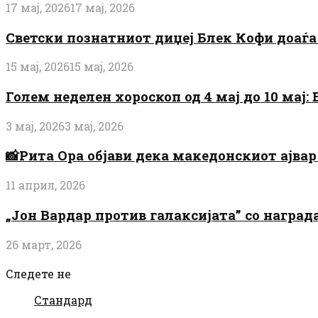
17 мај, 2026
17 мај, 2026
Светски познатниот диџеј Блек Кофи доаѓа н
15 мај, 2026
15 мај, 2026
Голем неделен хороскоп од 4 мај до 10 мај
3 мај, 2026
3 мај, 2026
📸Рита Ора објави дека македонскиот ајвар 
11 април, 2026
„Јон Вардар против галаксијата” со награ
26 март, 2026
Следете не
Стандард