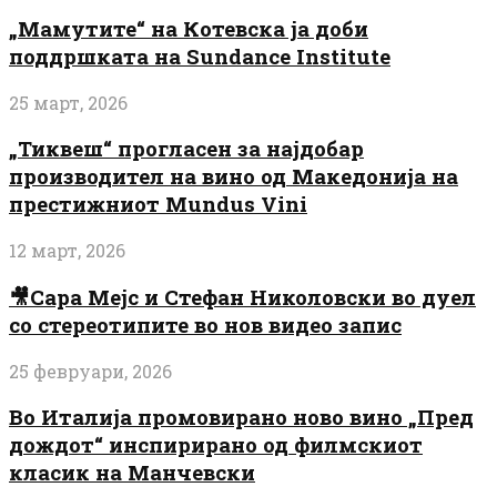
„Мамутите“ на Котевска ја доби
поддршката на Sundance Institute
25 март, 2026
„Тиквеш“ прогласен за најдобар
производител на вино од Македонија на
престижниот Mundus Vini
12 март, 2026
🎥Сара Мејс и Стефан Николовски во дуел
со стереотипите во нов видео запис
25 февруари, 2026
Во Италија промовирано ново вино „Пред
дождот“ инспирирано од филмскиот
класик на Манчевски