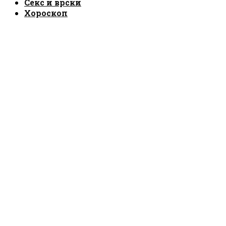
Секс и врски
Хороскоп