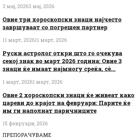
3 мај, 2026
3 мај, 2026
Овие три хороскопски знаци најчесто
завршуваат со погрешен партнер
11 март, 2026
11 март, 2026
Руски астролог откри што го очекува
секој знак во март 2026 година: Овие 3
знаци ќе имаат најмногу среќа, сè...
1 март, 2026
1 март, 2026
Овие 2 хороскопски знаци ќе живеат како
цареви до крајот на февруари: Парите ќе
им ги наполнат паричниците
15 февруари, 2026
ПРЕПОРАЧУВАМЕ