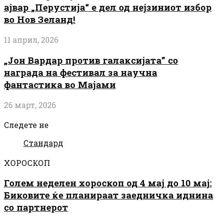
ајвар „Перустија“ е дел од нејзиниот избор
во Нов Зеланд!
11 април, 2026
„Јон Вардар против галаксијата” со
награда на фестивал за научна
фантастика во Мајами
26 март, 2026
Следете не
Стандард
ХОРОСКОП
Голем неделен хороскоп од 4 мај до 10 мај:
Биковите ќе планираат заедничка иднина
со партнерот