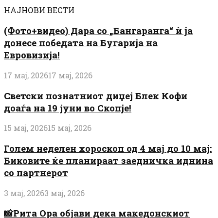
НАЈНОВИ ВЕСТИ
(Фото+видео) Дара со „Бангаранга“ ѝ ја
донесе победата на Бугарија на
Евровизија!
17 мај, 2026
17 мај, 2026
Светски познатниот диџеј Блек Кофи
доаѓа на 19 јуни во Скопје!
15 мај, 2026
15 мај, 2026
Голем неделен хороскоп од 4 мај до 10 мај:
Биковите ќе планираат заедничка иднина
со партнерот
3 мај, 2026
3 мај, 2026
📸Рита Ора објави дека македонскиот