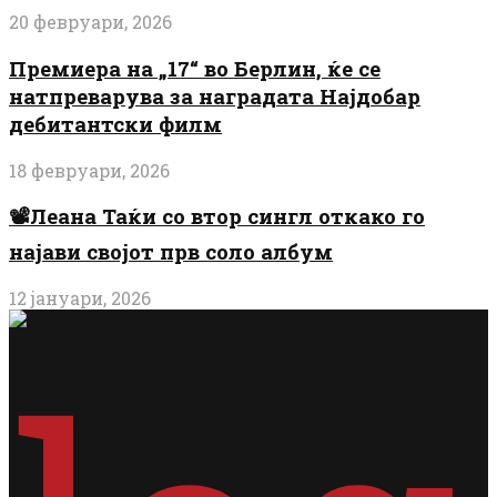
20 февруари, 2026
Премиера на „17“ во Берлин, ќе се
натпреварува за наградата Најдобар
дебитантски филм
18 февруари, 2026
📽️Леана Таќи со втор сингл откако го
најави својот прв соло албум
12 јануари, 2026