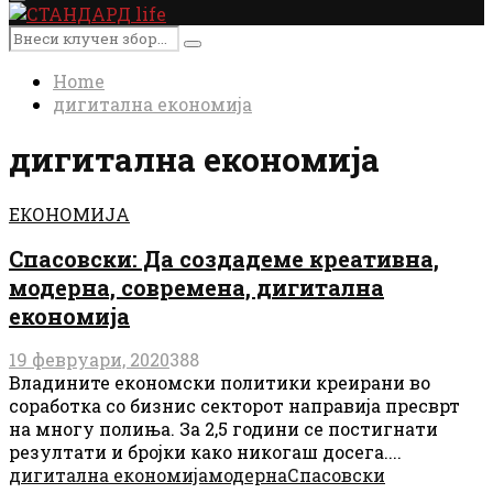
Primary
Menu
Search
Search
for:
Home
дигитална економија
дигитална економија
ЕКОНОМИЈА
Спасовски: Да создадеме креативна,
модерна, современа, дигитална
економија
19 февруари, 2020
388
Владините економски политики креирани во
соработка со бизнис секторот направија пресврт
на многу полиња. За 2,5 години се постигнати
резултати и бројки како никогаш досега....
дигитална економија
модерна
Спасовски