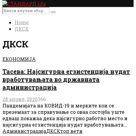
Primary
Menu
Search
Search
for:
Home
ДКСК
ДКСК
ЕКОНОМИЈА
Тасева: Најсигурна егзистенција нудат
вработувањата во државната
администрација
28 април, 2020
366
Пандемијата на КОВИД-19 и мерките кои се
преземаат за справување со оваа состојба уште
еднаш покажаа дека најсигурно работно место и
најсигурна егзистенција нудат вработувањата...
Администрација
ДКСК
топ вети