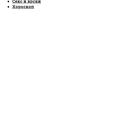
Секс и врски
Хороскоп