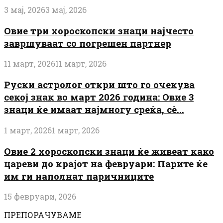
3 мај, 2026
3 мај, 2026
Овие три хороскопски знаци најчесто
завршуваат со погрешен партнер
11 март, 2026
11 март, 2026
Руски астролог откри што го очекува
секој знак во март 2026 година: Овие 3
знаци ќе имаат најмногу среќа, сè...
1 март, 2026
1 март, 2026
Овие 2 хороскопски знаци ќе живеат како
цареви до крајот на февруари: Парите ќе
им ги наполнат паричниците
15 февруари, 2026
ПРЕПОРАЧУВАМЕ