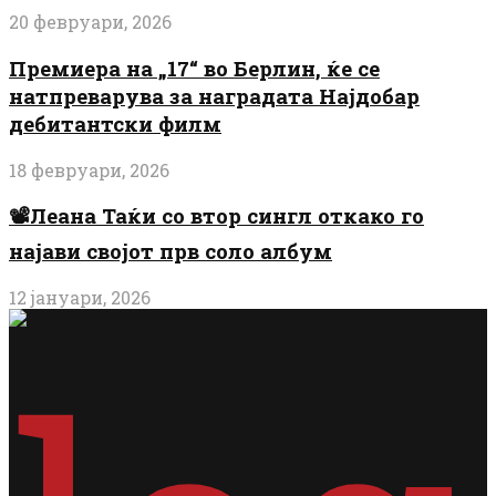
20 февруари, 2026
Премиера на „17“ во Берлин, ќе се
натпреварува за наградата Најдобар
дебитантски филм
18 февруари, 2026
📽️Леана Таќи со втор сингл откако го
најави својот прв соло албум
12 јануари, 2026