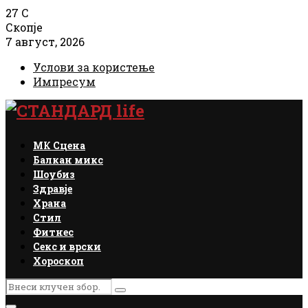
27
C
Скопје
7 август, 2026
Услови за користење
Импресум
Facebook
Instagram
Email
Rss
МК Сцена
Балкан микс
Шоубиз
Здравје
Храна
Стил
Фитнес
Секс и врски
Хороскоп
Search
Search
for: