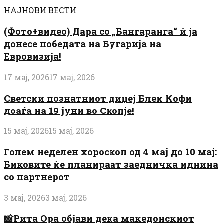
НАЈНОВИ ВЕСТИ
(Фото+видео) Дара со „Бангаранга“ ѝ ја
донесе победата на Бугарија на
Евровизија!
17 мај, 2026
17 мај, 2026
Светски познатниот диџеј Блек Кофи
доаѓа на 19 јуни во Скопје!
15 мај, 2026
15 мај, 2026
Голем неделен хороскоп од 4 мај до 10 мај:
Биковите ќе планираат заедничка иднина
со партнерот
3 мај, 2026
3 мај, 2026
📸Рита Ора објави дека македонскиот