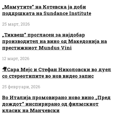
„Мамутите“ на Котевска ја доби
поддршката на Sundance Institute
25 март, 2026
„Тиквеш“ прогласен за најдобар
производител на вино од Македонија на
престижниот Mundus Vini
12 март, 2026
🎥Сара Мејс и Стефан Николовски во дуел
со стереотипите во нов видео запис
25 февруари, 2026
Во Италија промовирано ново вино „Пред
дождот“ инспирирано од филмскиот
класик на Манчевски