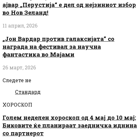
ајвар „Перустија“ е дел од нејзиниот избор
во Нов Зеланд!
11 април, 2026
„Јон Вардар против галаксијата” со
награда на фестивал за научна
фантастика во Мајами
26 март, 2026
Следете не
Стандард
ХОРОСКОП
Голем неделен хороскоп од 4 мај до 10 мај:
Биковите ќе планираат заедничка иднина
со партнерот