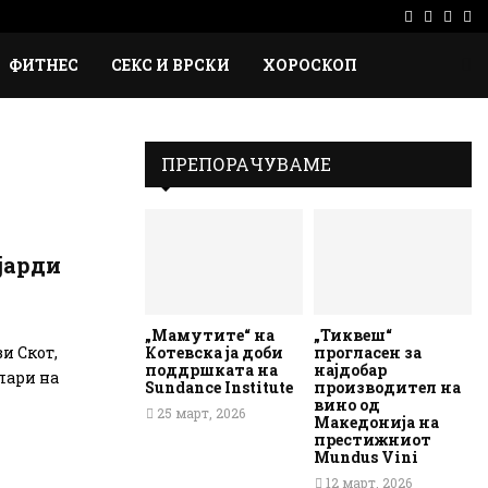
Facebook
Instag
Ema
Rs
ФИТНЕС
СЕКС И ВРСКИ
ХОРОСКОП
ПРЕПОРАЧУВАМЕ
јарди
„Мамутите“ на
„Тиквеш“
Котевска ја доби
прогласен за
и Скот,
поддршката на
најдобар
лари на
Sundance Institute
производител на
вино од
25 март, 2026
Македонија на
престижниот
Mundus Vini
12 март, 2026