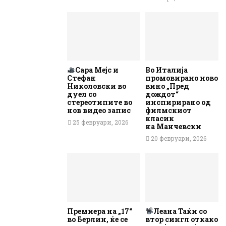
Сара Мејс и
Во Италија
Стефан
промовирано ново
Николовски во
вино „Пред
дуел со
дождот“
стереотипите во
инспирирано од
нов видео запис
филмскиот
класик
25 февруари, 2026
на Манчевски
20 февруари, 2026
Премиера на „17“
Леана Таќи со
во Берлин, ќе се
втор сингл откако