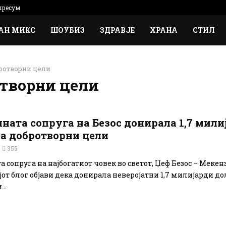
ресум
АН МИКС
ШОУБИЗ
ЗДРАВЈЕ
ХРАНА
СТИЛ
ротворни цели
творни цели
ната сопруга на Безос донирала 1,7 мили
за добротворни цели
355
сопруга на најбогатиот човек во светот, Џеф Безос – Мекенз
јот блог објави дека донирала неверојатни 1,7 милијарди до
..