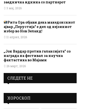
заедничка иднина со партнерот
3 мај, 2026
Рита Ора објави дека македонскиот
ајвар „Перустија“ е дел од нејзиниот
избор во Нов Зеланд!
11 април, 2026
„Јон Вардар против галаксијата” со
награда на фестивал за научна
фантастика во Мајами
26 март, 2026
СЛЕДЕТЕ НЕ
ХОРОСКОП