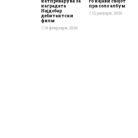
натпреварува за
го најави својот
наградата
прв соло албум
Најдобар
12 јануари, 2026
дебитантски
филм
18 февруари, 2026