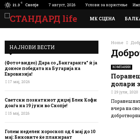
C
Скопје
7 август, 2026
Услови за користење
Имп
21.3
МК СЦЕНА
БАЛК
Home
Доб
НАЈНОВИ ВЕСТИ
Добро
(Фото+видео) Дара со „Бангаранга“ ѝ ја
КОМПАНИИ
донесе победата на Бугарија на
Евровизија!
Поранеш
17 мај, 2026
долари 
29 јули, 2020
Светски познатниот диџеј Блек Кофи
Поранешната 
доаѓа на 19 јуни во Скопје!
вчера на сво
15 мај, 2026
добротворни.
Голем неделен хороскоп од 4 мај до 10
мај: Биковите ќе планираат