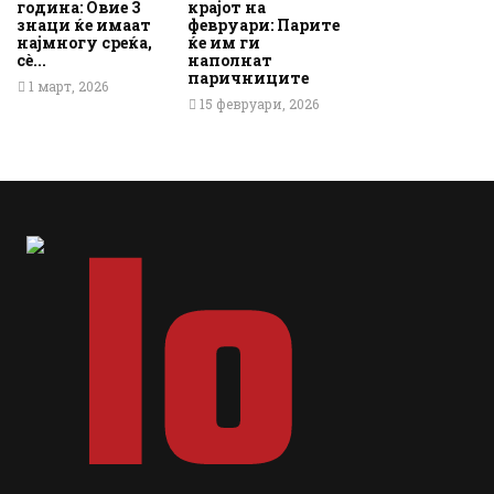
година: Овие 3
крајот на
знаци ќе имаат
февруари: Парите
најмногу среќа,
ќе им ги
сè...
наполнат
паричниците
1 март, 2026
15 февруари, 2026