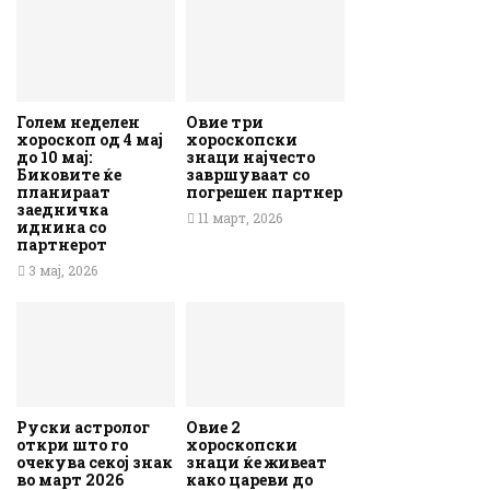
Голем неделен
Овие три
хороскоп од 4 мај
хороскопски
до 10 мај:
знаци најчесто
Биковите ќе
завршуваат со
планираат
погрешен партнер
заедничка
11 март, 2026
иднина со
партнерот
3 мај, 2026
Руски астролог
Овие 2
откри што го
хороскопски
очекува секој знак
знаци ќе живеат
во март 2026
како цареви до