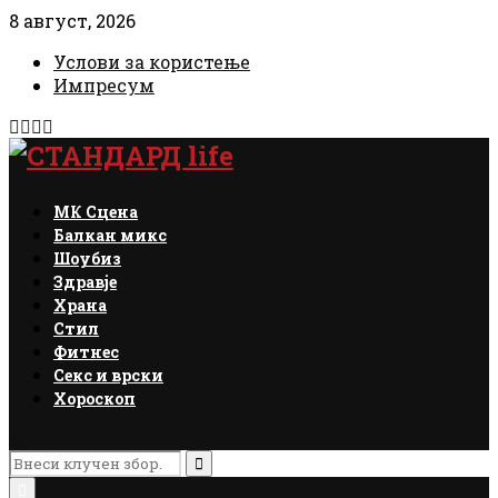
8 август, 2026
Услови за користење
Импресум
Facebook
Instagram
Email
Rss
МК Сцена
Балкан микс
Шоубиз
Здравје
Храна
Стил
Фитнес
Секс и врски
Хороскоп
Search
for:
Search
Primary