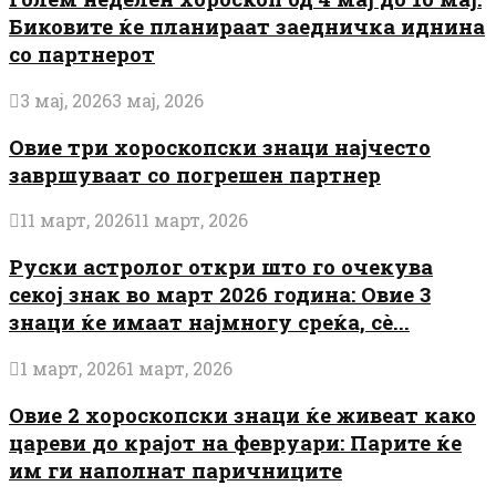
Биковите ќе планираат заедничка иднина
со партнерот
3 мај, 2026
3 мај, 2026
Овие три хороскопски знаци најчесто
завршуваат со погрешен партнер
11 март, 2026
11 март, 2026
Руски астролог откри што го очекува
секој знак во март 2026 година: Овие 3
знаци ќе имаат најмногу среќа, сè...
1 март, 2026
1 март, 2026
Овие 2 хороскопски знаци ќе живеат како
цареви до крајот на февруари: Парите ќе
им ги наполнат паричниците