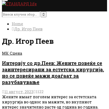
Menu
Search
for:
Search
Home
Др. Игор Пеев
Др. Игор Пеев
МК Сцена
Интервју со др.Пеев: Жените повеќе се
заинтересирани за естетска хирургија,
но се повеќе мажи доаѓаат за
разубавување
11 август, 2023
1122
Жените имаат поголем интерес за естетската
хирургија во однос на мажите, но вкупниот
интерес значително расте од година во година.