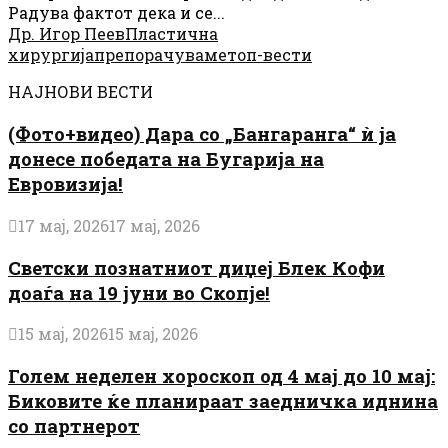
Радува фактот дека и се...
Др. Игор Пеев
Пластична
хирургија
препорачуваме
топ-вести
НАЈНОВИ ВЕСТИ
(Фото+видео) Дара со „Бангаранга“ ѝ ја
донесе победата на Бугарија на
Евровизија!
17 мај, 2026
17 мај, 2026
Светски познатниот диџеј Блек Кофи
доаѓа на 19 јуни во Скопје!
15 мај, 2026
15 мај, 2026
Голем неделен хороскоп од 4 мај до 10 мај:
Биковите ќе планираат заедничка иднина
со партнерот