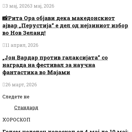
3 мај, 2026
3 мај, 2026
📸Рита Ора објави дека македонскиот
ајвар „Перустија“ е дел од нејзиниот избор
во Нов Зеланд!
11 април, 2026
„Јон Вардар против галаксијата” со
награда на фестивал за научна
фантастика во Мајами
26 март, 2026
Следете не
Стандард
ХОРОСКОП
Голем неделен хороскоп од 4 мај до 10 мај: