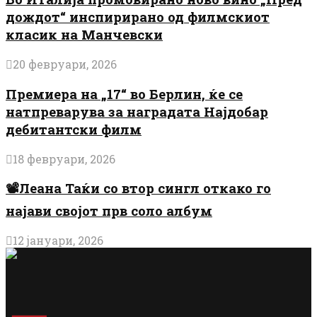
дождот“ инспирирано од филмскиот
класик на Манчевски
20 февруари, 2026
Премиера на „17“ во Берлин, ќе се
натпреварува за наградата Најдобар
дебитантски филм
18 февруари, 2026
📽️Леана Таќи со втор сингл откако го
најави својот прв соло албум
12 јануари, 2026