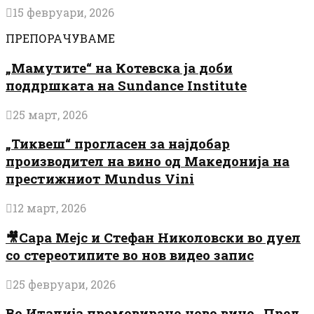
15 февруари, 2026
ПРЕПОРАЧУВАМЕ
„Мамутите“ на Котевска ја доби
поддршката на Sundance Institute
25 март, 2026
„Тиквеш“ прогласен за најдобар
производител на вино од Македонија на
престижниот Mundus Vini
12 март, 2026
🎥Сара Мејс и Стефан Николовски во дуел
со стереотипите во нов видео запис
25 февруари, 2026
Во Италија промовирано ново вино „Пред