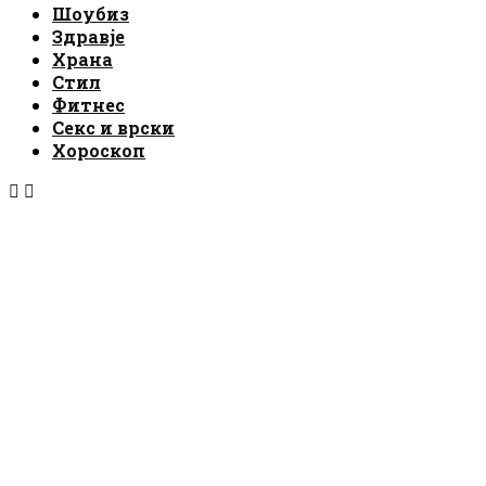
Шоубиз
Здравје
Храна
Стил
Фитнес
Секс и врски
Хороскоп