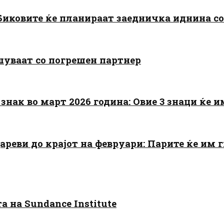
: Биковите ќе планираат заедничка иднина с
шуваат со погрешен партнер
знак во март 2026 година: Овие 3 знаци ќе им
цареви до крајот на февруари: Парите ќе им
 на Sundance Institute