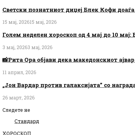
Светски познатниот диџеј Блек Кофи доаѓа н
15 мај, 2026
15 мај, 2026
Голем неделен хороскоп од 4 мај до 10 мај
3 мај, 2026
3 мај, 2026
📸Рита Ора објави дека македонскиот ајвар 
11 април, 2026
„Јон Вардар против галаксијата” со награ
26 март, 2026
Следете не
Стандард
ХОРОСКОП