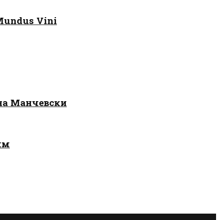
Mundus Vini
 на Манчевски
лм