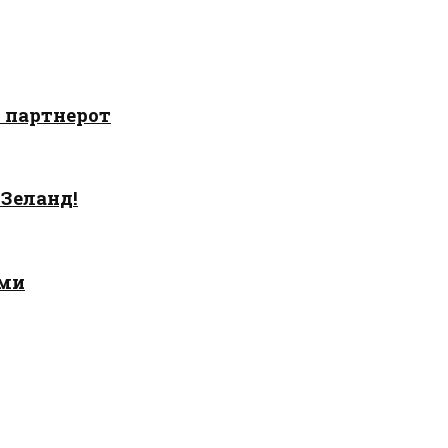
о партнерот
 Зеланд!
ами