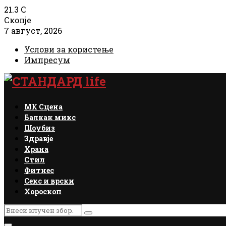
21.3
C
Скопје
7 август, 2026
Услови за користење
Импресум
Facebook
Instagram
Email
Rss
МК Сцена
Балкан микс
Шоубиз
Здравје
Храна
Стил
Фитнес
Секс и врски
Хороскоп
Search
Search
for: