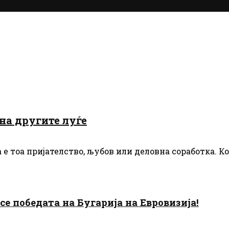
на другите луѓе
а е тоа пријателство, љубов или деловна соработка. Ко
есе победата на Бугарија на Евровизија!