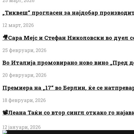
25 март, 2026
„Тиквеш“ прогласен за најдобар производи
12 март, 2026
🎥Сара Мејс и Стефан Николовски во дуел с
25 февруари, 2026
Во Италија промовирано ново вино „Пред 
20 февруари, 2026
Премиера на „17“ во Берлин, ќе се натпрев
18 февруари, 2026
📽️Леана Таќи со втор сингл откако го најав
12 јануари, 2026