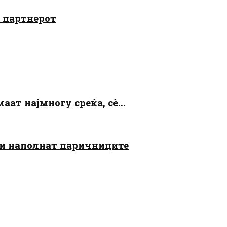
о партнерот
аат најмногу среќа, сè...
 ги наполнат паричниците