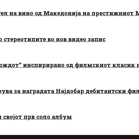
тел на вино од Македонија на престижниот 
о стереотипите во нов видео запис
дождот“ инспирирано од филмскиот класик
арува за наградата Најдобар дебитантски фи
и својот прв соло албум