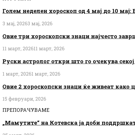
Голем неделен хороскоп од 4 мај до 10 мај
3 мај, 2026
3 мај, 2026
Овие три хороскопски знаци најчесто завр
11 март, 2026
11 март, 2026
Руски астролог откри што го очекува секој 
1 март, 2026
1 март, 2026
Овие 2 хороскопски знаци ќе живеат како 
15 февруари, 2026
ПРЕПОРАЧУВАМЕ
„Мамутите“ на Котевска ја доби поддршката