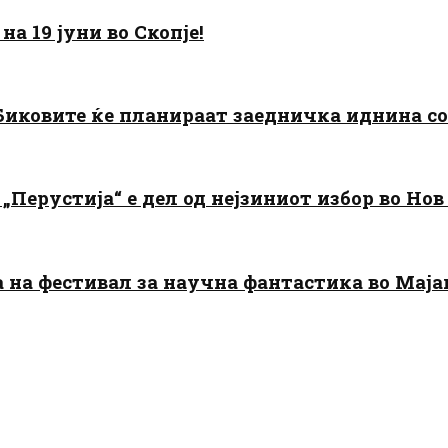
а 19 јуни во Скопје!
: Биковите ќе планираат заедничка иднина с
„Перустија“ е дел од нејзиниот избор во Нов
да на фестивал за научна фантастика во Мај