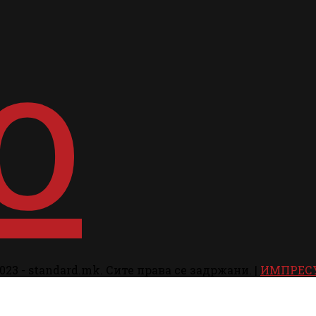
023 - standard.mk. Сите права се задржани. |
ИМПРЕС