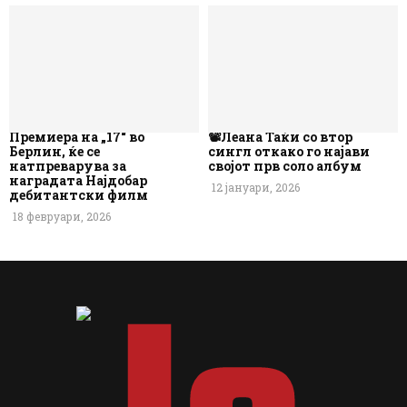
Премиера на „17“ во
📽️Леана Таќи со втор
Берлин, ќе се
сингл откако го најави
натпреварува за
својот прв соло албум
наградата Најдобар
12 јануари, 2026
дебитантски филм
18 февруари, 2026