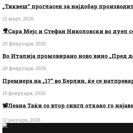
„Тиквеш“ прогласен за најдобар производи
12 март, 2026
🎥Сара Мејс и Стефан Николовски во дуел с
25 февруари, 2026
Во Италија промовирано ново вино „Пред 
20 февруари, 2026
Премиера на „17“ во Берлин, ќе се натпрев
18 февруари, 2026
📽️Леана Таќи со втор сингл откако го најав
12 јануари, 2026