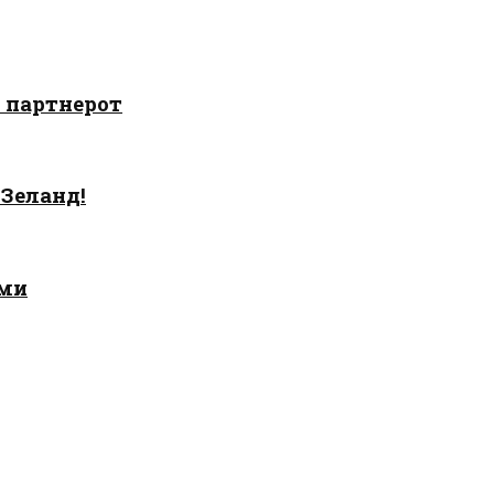
о партнерот
 Зеланд!
ами