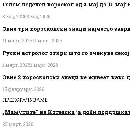
Голем неделен хороскоп од 4 мај до 10 мај
3 мај, 2026
3 мај, 2026
Овие три хороскопски знаци најчесто завр
11 март, 2026
11 март, 2026
Руски астролог откри што го очекува секој 
1 март, 2026
1 март, 2026
Овие 2 хороскопски знаци ќе живеат како 
15 февруари, 2026
ПРЕПОРАЧУВАМЕ
„Мамутите“ на Котевска ја доби поддршката
25 март, 2026