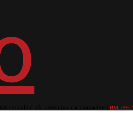
023 - standard.mk. Сите права се задржани. |
ИМПРЕС