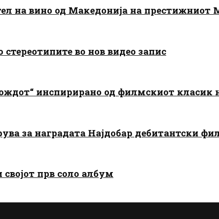
тел на вино од Македонија на престижниот 
о стереотипите во нов видео запис
дождот“ инспирирано од филмскиот класик
арува за наградата Најдобар дебитантски фи
и својот прв соло албум