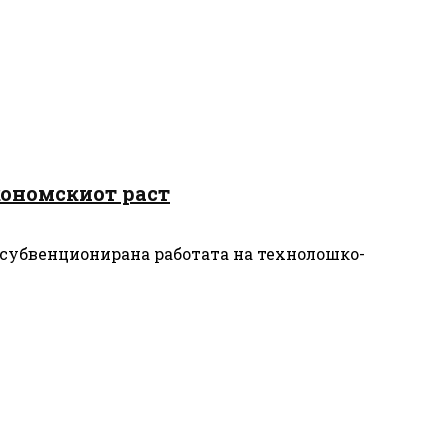
кономскиот раст
 субвенционирана работата на технолошко-