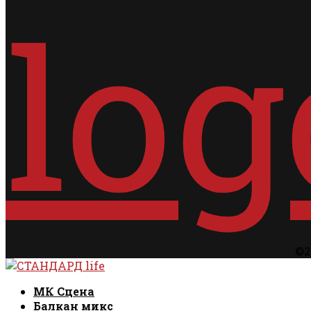
©2
Facebook
Instagram
Email
Rss
Facebook
Instagram
Email
Rss
МК Сцена
Балкан микс