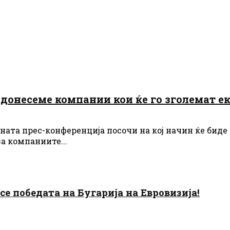
 донесеме компании кои ќе го зголемат е
ата прес-конференција посочи на кој начин ќе биде
а компаниите...
есе победата на Бугарија на Евровизија!