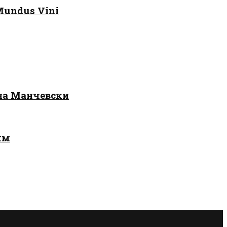
Mundus Vini
 на Манчевски
лм