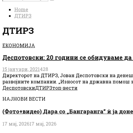
Search
for:
Home
ДТИРЗ
ДТИРЗ
ЕКОНОМИЈА
Деспотовски: 20 години се обидуваме да
15 јануари, 2021
428
Директорот на ДТИРЗ, Јован Деспотовски на денешн
развојните компании. „Износот на државна помош з
Деспотовски
ДТИРЗ
топ-вести
НАЈНОВИ ВЕСТИ
(Фото+видео) Дара со „Бангаранга“ ѝ ја дон
17 мај, 2026
17 мај, 2026