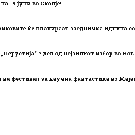
а 19 јуни во Скопје!
: Биковите ќе планираат заедничка иднина с
„Перустија“ е дел од нејзиниот избор во Нов
да на фестивал за научна фантастика во Мај