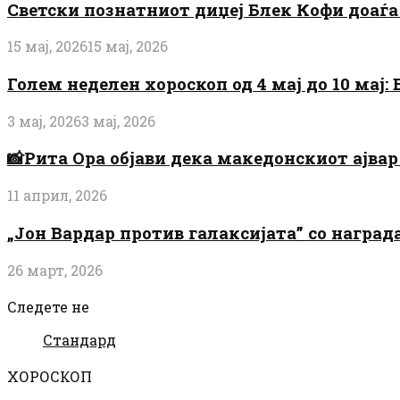
Светски познатниот диџеј Блек Кофи доаѓа н
15 мај, 2026
15 мај, 2026
Голем неделен хороскоп од 4 мај до 10 мај
3 мај, 2026
3 мај, 2026
📸Рита Ора објави дека македонскиот ајвар 
11 април, 2026
„Јон Вардар против галаксијата” со награ
26 март, 2026
Следете не
Стандард
ХОРОСКОП