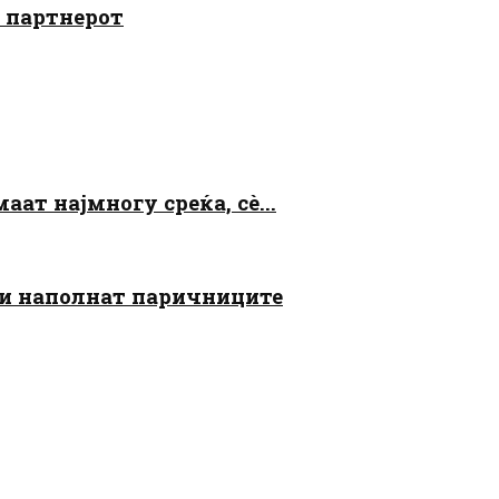
о партнерот
аат најмногу среќа, сè...
 ги наполнат паричниците