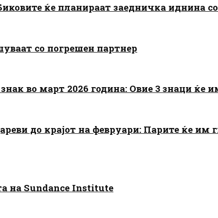
: Биковите ќе планираат заедничка иднина с
шуваат со погрешен партнер
знак во март 2026 година: Овие 3 знаци ќе им
цареви до крајот на февруари: Парите ќе им
 на Sundance Institute