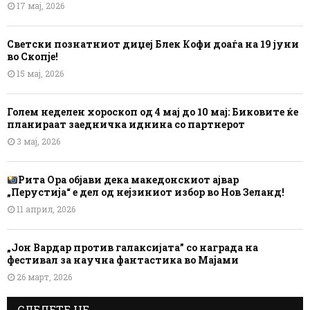
17 мај, 2026
Светски познатниот диџеј Блек Кофи доаѓа на 19 јуни
во Скопје!
15 мај, 2026
Голем неделен хороскоп од 4 мај до 10 мај: Биковите ќе
планираат заедничка иднина со партнерот
3 мај, 2026
Рита Ора објави дека македонскиот ајвар
„Перустија“ е дел од нејзиниот избор во Нов Зеланд!
11 април, 2026
„Јон Вардар против галаксијата” со награда на
фестивал за научна фантастика во Мајами
26 март, 2026
СЛЕДЕТЕ НЕ