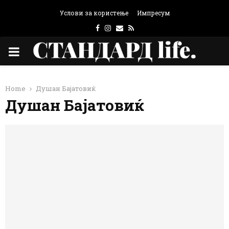
Услови за користење
Импресум
Facebook
Instagram
Email
Rss
PRIMARY
MENU
Home
Душан Бајатовиќ
Душан Бајатовиќ