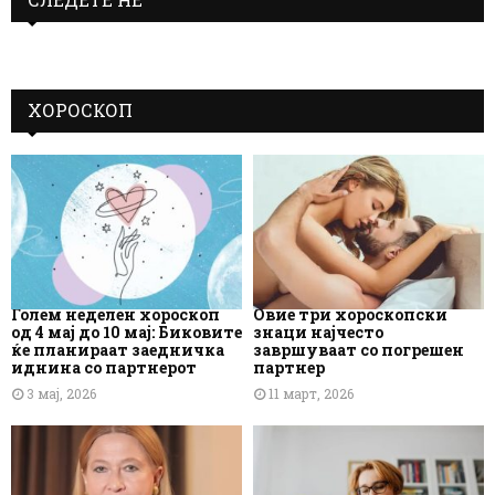
ХОРОСКОП
Голем неделен хороскоп
Овие три хороскопски
од 4 мај до 10 мај: Биковите
знаци најчесто
ќе планираат заедничка
завршуваат со погрешен
иднина со партнерот
партнер
3 мај, 2026
11 март, 2026