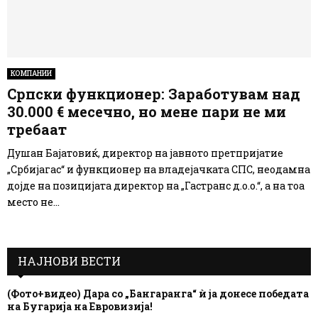
КОМПАНИИ
Српски функционер: Заработувам над
30.000 € месечно, но мене пари не ми
требаат
Душан Бајатовиќ, директор на јавното претпријатие
„Србијагас“ и функционер на владејачката СПС, неодамна
дојде на позицијата директор на „Гастранс д.о.о.“, а на тоа
место не...
НАЈНОВИ ВЕСТИ
(Фото+видео) Дара со „Бангаранга“ ѝ ја донесе победата
на Бугарија на Евровизија!