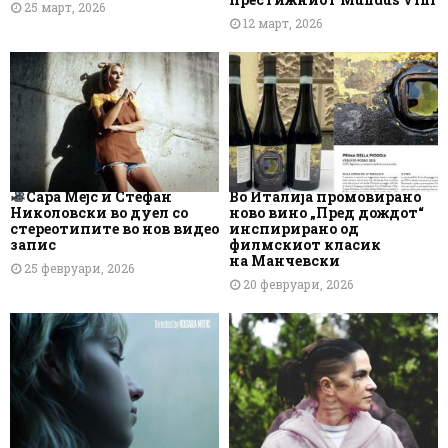
25 март, 2026
12 март, 2026
Сара Мејс и Стефан
Во Италија промовирано
Николовски во дуел со
ново вино „Пред дождот“
стереотипите во нов видео
инспирирано од
запис
филмскиот класик
на Манчевски
25 февруари, 2026
20 февруари, 2026