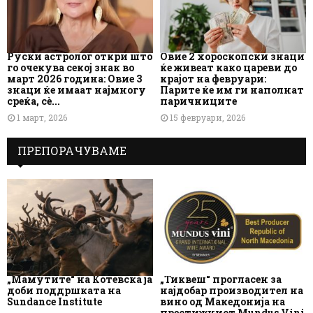
Руски астролог откри што
Овие 2 хороскопски знаци
го очекува секој знак во
ќе живеат како цареви до
март 2026 година: Овие 3
крајот на февруари:
знаци ќе имаат најмногу
Парите ќе им ги наполнат
среќа, сè...
паричниците
1 март, 2026
15 февруари, 2026
ПРЕПОРАЧУВАМЕ
„Мамутите“ на Котевска ја
„Тиквеш“ прогласен за
доби поддршката на
најдобар производител на
Sundance Institute
вино од Македонија на
престижниот Mundus Vini