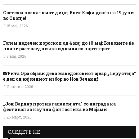
Светски познатниот диџеј Блек Кофи доаѓа на 19 јуни
во Скопје!
15 мај, 2026
Голем неделен хороскоп од 4 мај до 10 мај: Биковите ќе
планираат заедничка иднина со партнерот
3 мај, 2026
📸Рита Ора објави дека македонскиот ајвар „Перустија“
е дел од нејзиниот избор во Нов Зеланд!
11 април, 2026
„Јон Вардар против галаксијата” со награда на
фестивал за научна фантастика во Мајами
26 март, 2026
СЛЕДЕТЕ НЕ