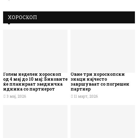
ХОРОСКОП
Голем неделен хороскоп
Овие три хороскопски
од 4 мај до 10 мај: Биковите
знаци најчесто
ќе планираат заедничка
завршуваат со погрешен
иднина со партнерот
партнер
3 мај, 2026
11 март, 2026