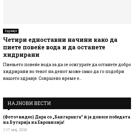
Здравје
Четири едноставни начини како да
пиете повеќе вода и да останете
хидрирани
Пиењето повеќе вода за да се осигурате да останете добро
хидрирани во текот на денот може само да го подобри
вашето здравје. Совршено време е...
НАЈНОВИ ВЕСТИ
(Фото+видео) Дара со „Бангаранга“ ѝ ја донесе победата
на Бугарија на Евровизија!
17 мај, 2026