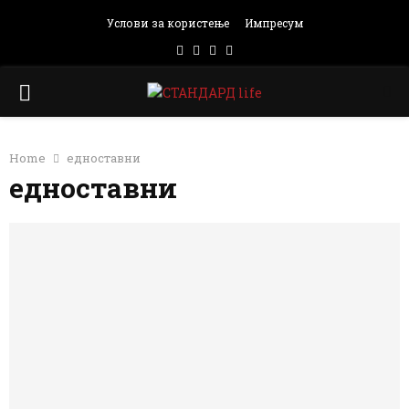
Услови за користење
Импресум
Facebook
Instagram
Email
Rss
PRIMARY
MENU
Home
едноставни
едноставни