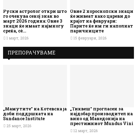
Руски астролог откри што
Овие 2 хороскопски знаци
го очекува секој знак во
ќе живеат како цареви до
март 2026 година: Овие 3
крајот на февруари:
знаци ќе имаат најмногу
Парите ќе им ги наполнат
среќа, сè...
паричниците
1 март, 2026
15 февруари, 2026
ПРЕПОРАЧУВАМЕ
„Мамутите“ на Котевска ја
„Тиквеш“ прогласен за
доби поддршката на
најдобар производител на
Sundance Institute
вино од Македонија на
престижниот Mundus Vini
25 март, 2026
12 март, 2026