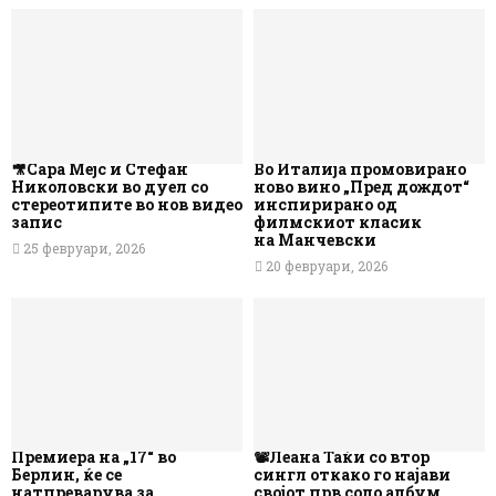
🎥Сара Мејс и Стефан
Во Италија промовирано
Николовски во дуел со
ново вино „Пред дождот“
стереотипите во нов видео
инспирирано од
запис
филмскиот класик
на Манчевски
25 февруари, 2026
20 февруари, 2026
Премиера на „17“ во
📽️Леана Таќи со втор
Берлин, ќе се
сингл откако го најави
натпреварува за
својот прв соло албум